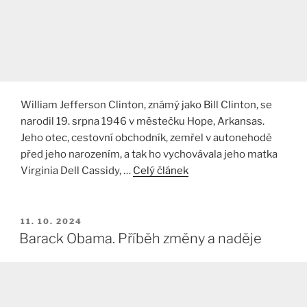
William Jefferson Clinton, známý jako Bill Clinton, se
narodil 19. srpna 1946 v městečku Hope, Arkansas.
Jeho otec, cestovní obchodník, zemřel v autonehodě
před jeho narozením, a tak ho vychovávala jeho matka
Virginia Dell Cassidy, …
Celý článek
PUBLIKOVÁNO
11. 10. 2024
Barack Obama. Příběh změny a naděje