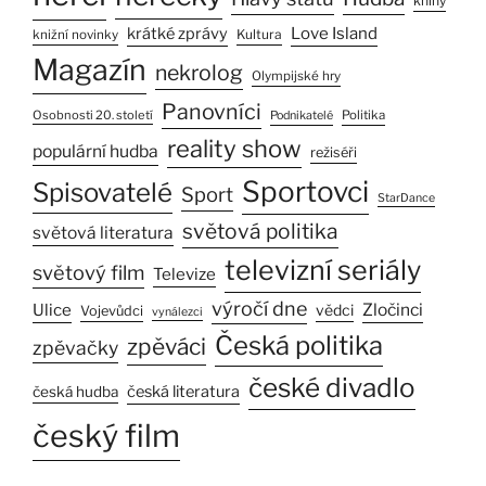
knihy
Love Island
krátké zprávy
Kultura
knižní novinky
Magazín
nekrolog
Olympijské hry
Panovníci
Osobnosti 20. století
Politika
Podnikatelé
reality show
populární hudba
režiséři
Sportovci
Spisovatelé
Sport
StarDance
světová politika
světová literatura
televizní seriály
světový film
Televize
výročí dne
Ulice
Zločinci
vědci
Vojevůdci
vynálezci
Česká politika
zpěváci
zpěvačky
české divadlo
česká literatura
česká hudba
český film