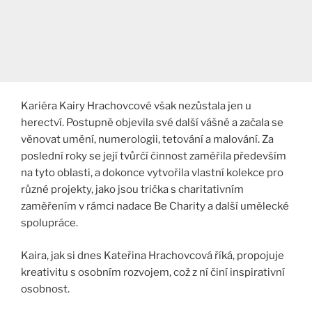
Kariéra Kairy Hrachovcové však nezůstala jen u
herectví. Postupně objevila své další vášně a začala se
věnovat umění, numerologii, tetování a malování. Za
poslední roky se její tvůrčí činnost zaměřila především
na tyto oblasti, a dokonce vytvořila vlastní kolekce pro
různé projekty, jako jsou trička s charitativním
zaměřením v rámci nadace Be Charity a další umělecké
spolupráce.
Kaira, jak si dnes Kateřina Hrachovcová říká, propojuje
kreativitu s osobním rozvojem, což z ní činí inspirativní
osobnost​.