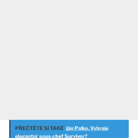
PŘEČTĚTE SI TAKÉ
Ján Palko. Vyhraje
elegantní sous-chef Survivor?