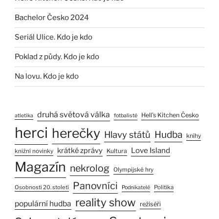
Bachelor Česko 2024
Seriál Ulice. Kdo je kdo
Poklad z půdy. Kdo je kdo
Na lovu. Kdo je kdo
druhá světová válka
Hell’s Kitchen Česko
atletika
fotbalisté
herci
herečky
Hlavy států
Hudba
knihy
Love Island
krátké zprávy
Kultura
knižní novinky
Magazín
nekrolog
Olympijské hry
Panovníci
Osobnosti 20. století
Politika
Podnikatelé
reality show
populární hudba
režiséři