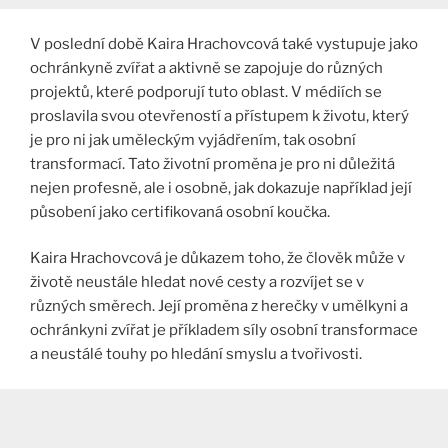
V poslední době Kaira Hrachovcová také vystupuje jako
ochránkyně zvířat a aktivně se zapojuje do různých
projektů, které podporují tuto oblast. V médiích se
proslavila svou otevřeností a přístupem k životu, který
je pro ni jak uměleckým vyjádřením, tak osobní
transformací. Tato životní proměna je pro ni důležitá
nejen profesně, ale i osobně, jak dokazuje například její
působení jako certifikovaná osobní koučka​.
Kaira Hrachovcová je důkazem toho, že člověk může v
životě neustále hledat nové cesty a rozvíjet se v
různých směrech. Její proměna z herečky v umělkyni a
ochránkyni zvířat je příkladem síly osobní transformace
a neustálé touhy po hledání smyslu a tvořivosti.