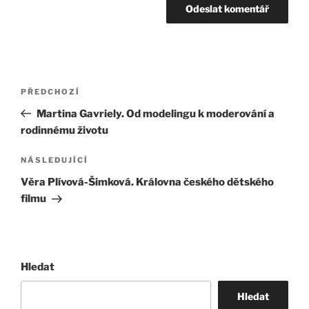
Navigace
Předchozí
PŘEDCHOZÍ
pro
příspěvek
Martina Gavriely. Od modelingu k moderování a
příspěvek
rodinnému životu
Následující
NÁSLEDUJÍCÍ
příspěvek
Věra Plívová-Šimková. Královna českého dětského
filmu
Hledat
Hledat