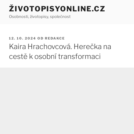
Přejít
ŽIVOTOPISYONLINE.CZ
k
Osobnosti, životopisy, společnost
obsahu
webu
PUBLIKOVÁNO
12. 10. 2024
OD
REDAKCE
Kaira Hrachovcová. Herečka na
cestě k osobní transformaci