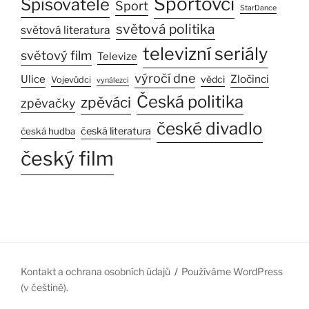
Sportovci
Spisovatelé
Sport
StarDance
světová politika
světová literatura
televizní seriály
světový film
Televize
výročí dne
Ulice
Zločinci
vědci
Vojevůdci
vynálezci
Česká politika
zpěváci
zpěvačky
české divadlo
česká literatura
česká hudba
český film
Kontakt a ochrana osobních údajů
Používáme WordPress
(v češtině).