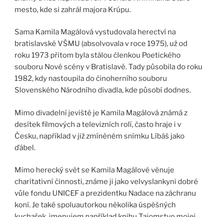
mesto, kde si zahrál majora Krúpu.
Sama Kamila Magálová vystudovala herectví na
bratislavské VŠMU (absolvovala v roce 1975), už od
roku 1973 přitom byla stálou členkou Poetického
souboru Nové scény v Bratislavě. Tady působila do roku
1982, kdy nastoupila do činoherního souboru
Slovenského Národního divadla, kde působí dodnes.
Mimo divadelní jeviště je Kamila Magálová známá z
desítek filmových a televizních rolí, často hraje i v
Česku, například v již zmíněném snímku Líbáš jako
ďábel.
Mimo herecký svět se Kamila Magálové věnuje
charitativní činnosti, známe ji jako velvyslankyni dobré
vůle fondu UNICEF a prezidentku Nadace na záchranu
koní. Je také spoluautorkou několika úspěšných
kuchařek, jmenujem například knihu Tajomstvo mojej