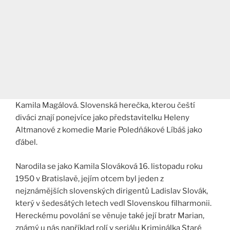
Kamila Magálová. Slovenská herečka, kterou čeští
diváci znají ponejvíce jako představitelku Heleny
Altmanové z komedie Marie Poledňákové Líbáš jako
ďábel.
Narodila se jako Kamila Slováková 16. listopadu roku
1950 v Bratislavě, jejím otcem byl jeden z
nejznámějších slovenských dirigentů Ladislav Slovák,
který v šedesátých letech vedl Slovenskou filharmonii.
Hereckému povolání se věnuje také její bratr Marian,
známý u nás například rolí v seriálu Kriminálka Staré