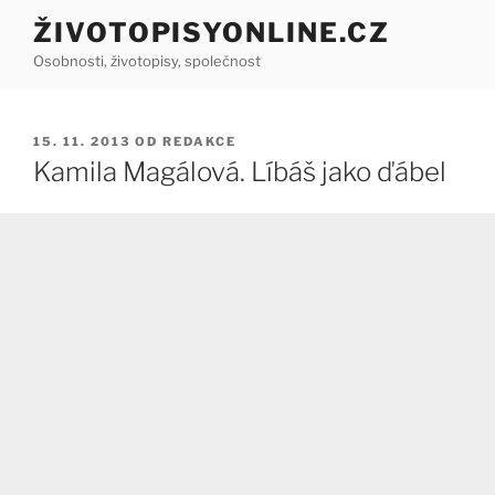
Přejít
ŽIVOTOPISYONLINE.CZ
k
Osobnosti, životopisy, společnost
obsahu
webu
PUBLIKOVÁNO
15. 11. 2013
OD
REDAKCE
Kamila Magálová. Líbáš jako ďábel