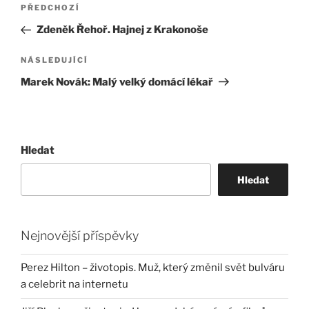
Navigace
Předchozí
PŘEDCHOZÍ
pro
příspěvek
Zdeněk Řehoř. Hajnej z Krakonoše
příspěvek
Následující
NÁSLEDUJÍCÍ
příspěvek
Marek Novák: Malý velký domácí lékař
Hledat
Hledat
Nejnovější příspěvky
Perez Hilton – životopis. Muž, který změnil svět bulváru
a celebrit na internetu