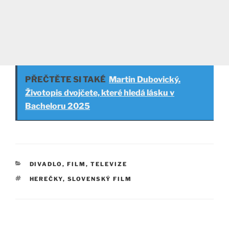
PŘEČTĚTE SI TAKÉ
Martin Dubovický.
Životopis dvojčete, které hledá lásku v
Bacheloru 2025
RUBRIKY
DIVADLO, FILM, TELEVIZE
ŠTÍTKY
HEREČKY
,
SLOVENSKÝ FILM