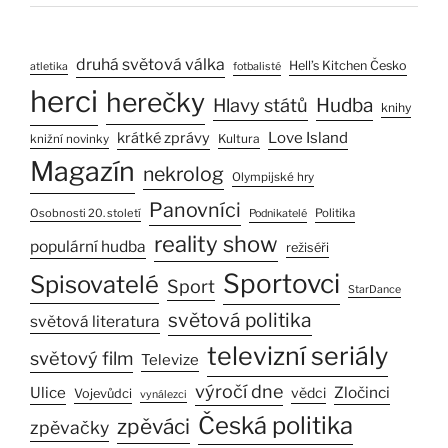
druhá světová válka
Hell’s Kitchen Česko
atletika
fotbalisté
herci
herečky
Hlavy států
Hudba
knihy
Love Island
krátké zprávy
Kultura
knižní novinky
Magazín
nekrolog
Olympijské hry
Panovníci
Osobnosti 20. století
Politika
Podnikatelé
reality show
populární hudba
režiséři
Sportovci
Spisovatelé
Sport
StarDance
světová politika
světová literatura
televizní seriály
světový film
Televize
výročí dne
Ulice
Zločinci
vědci
Vojevůdci
vynálezci
Česká politika
zpěváci
zpěvačky