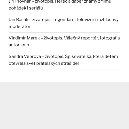
Jiří Ployhar – životopis. Herec a dabér známý z filmů,
pohádek i seriálů
Jan Rosák – životopis. Legendární televizní i rozhlasový
moderátor
Vladimír Marek – životopis. Válečný reportér, fotograf a
autor knih
Sandra Vebrová – životopis. Spisovatelka, která dětem
otevřela svět přátelských strašidel