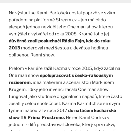
Na výsluní se Kamil Bartošek dostal poprvé se svým
pořadem na platformě Stream.cz – jen málokdo
alespoň jednou neviděl jeho One man show, kterou
vymýšlel a vytvářel od roku 2008. Kromě toho jej
důvěrně znali posluchači Rádia Fajn, kde do roku
2013
moderoval mezi šestou a devátou hodinou
oblíbenou Ranní show.
Přelom v kariéře zažil Kazma v roce 2015, když začal na
One man show
spolupracovat s česko-rakouským
režisérem,
idea makerem a scénáristou Markusem
Krugem. I díky jeho invenci začala One man show
fungovat jako studnice originálních nápadů, které často
zasáhly celou společnost. Kazma Kazmitch se se svým
týmem naboural v roce 2017
do natáčení kuchařské
show TV Prima Prostřeno.
Herec Karel Ondrka v
jednom z dílů představoval člověka, který spí v rakvi,