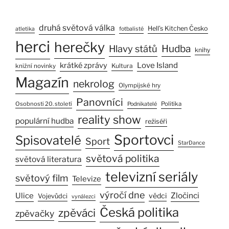
druhá světová válka
Hell’s Kitchen Česko
atletika
fotbalisté
herci
herečky
Hlavy států
Hudba
knihy
Love Island
krátké zprávy
Kultura
knižní novinky
Magazín
nekrolog
Olympijské hry
Panovníci
Osobnosti 20. století
Politika
Podnikatelé
reality show
populární hudba
režiséři
Sportovci
Spisovatelé
Sport
StarDance
světová politika
světová literatura
televizní seriály
světový film
Televize
výročí dne
Zločinci
Ulice
vědci
Vojevůdci
vynálezci
Česká politika
zpěváci
zpěvačky