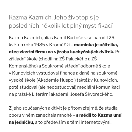
Kazma Kazmich. Jeho životopis je
posledních několik let plný mystifikací
Kazma Kazmich, alias Kamil Bartošek, se narodil 26.
května roku 1985 v Kroměříži –
maminka je učitelka,
otec vlastní firmu na výrobu kuchyňských dvířek.
Po
základní škole (chodil na ZŠ Palackého a ZŠ
Komenského) a Soukromé střední odborné škole
v Kunovicích vystudoval finance a daně na soukromé
vysoké škole (Akademie Huspol) taktéž v Kunovicích,
poté studoval (ale nedostudoval) mediální komunikaci
na pražské Literární akademii Josefa Škvoreckého.
Z jeho současných akitivit je přitom zřejmé, že studia
oboru v něm zanechala mnohé –
s médii to Kazma umí
na jedničku,
a to především s těmi internetovými.