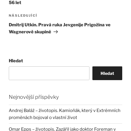
56 let
Následující
NÁSLEDUJÍCÍ
příspěvek
Dmitrij Utkin. Pravá ruka Jevgenije Prigožina ve
Wagnerově skupině
Hledat
Hledat
Nejnovější příspěvky
Andrej Baláž – životopis. Kamioňák, který v Extrémních
proměnách bojoval o vlastní život
Omar Epps – životopis. Zazářil jako doktor Foreman v