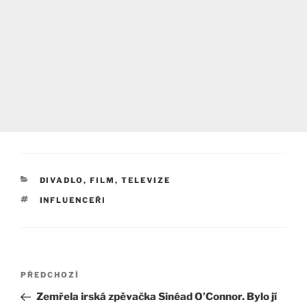
RUBRIKY
DIVADLO, FILM, TELEVIZE
ŠTÍTKY
INFLUENCEŘI
Navigace
Předchozí
PŘEDCHOZÍ
pro
příspěvek
Zemřela irská zpěvačka Sinéad O’Connor. Bylo jí
příspěvek