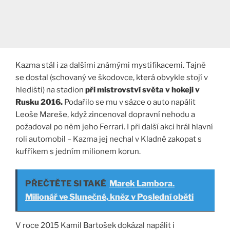
Kazma stál i za dalšími známými mystifikacemi. Tajně
se dostal (schovaný ve škodovce, která obvykle stojí v
hledišti) na stadion
při mistrovství světa v hokeji v
Rusku 2016.
Podařilo se mu v sázce o auto napálit
Leoše Mareše, když zincenoval dopravní nehodu a
požadoval po něm jeho Ferrari. I při další akci hrál hlavní
roli automobil – Kazma jej nechal v Kladně zakopat s
kufříkem s jedním milionem korun.
PŘEČTĚTE SI TAKÉ
Marek Lambora.
Milionář ve Slunečné, kněz v Poslední oběti
V roce 2015 Kamil Bartošek dokázal napálit i