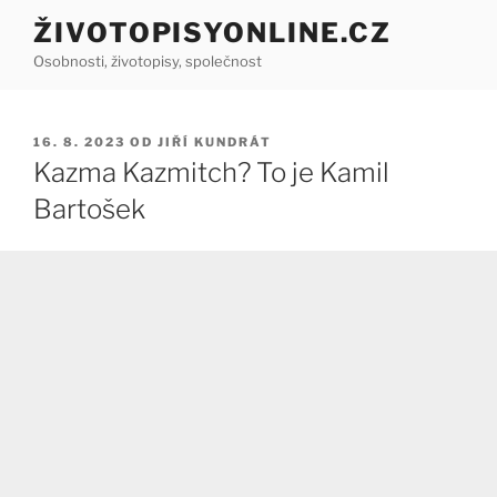
Přejít
ŽIVOTOPISYONLINE.CZ
k
Osobnosti, životopisy, společnost
obsahu
webu
PUBLIKOVÁNO
16. 8. 2023
OD
JIŘÍ KUNDRÁT
Kazma Kazmitch? To je Kamil
Bartošek