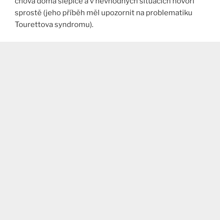
chová doma slepice a v nevhodných situacích hovoří
sprostě (jeho příběh měl upozornit na problematiku
Tourettova syndromu).