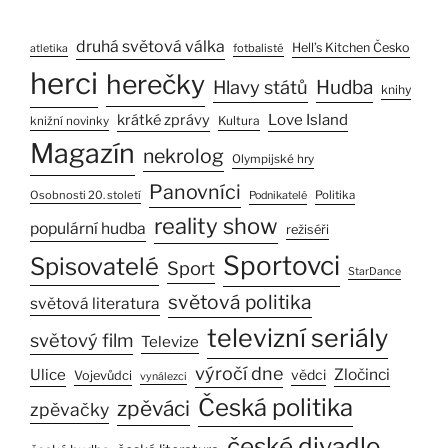
druhá světová válka
Hell’s Kitchen Česko
fotbalisté
atletika
herci
herečky
Hlavy států
Hudba
knihy
Love Island
krátké zprávy
Kultura
knižní novinky
Magazín
nekrolog
Olympijské hry
Panovníci
Osobnosti 20. století
Politika
Podnikatelé
reality show
populární hudba
režiséři
Sportovci
Spisovatelé
Sport
StarDance
světová politika
světová literatura
televizní seriály
světový film
Televize
výročí dne
Ulice
Zločinci
vědci
Vojevůdci
vynálezci
Česká politika
zpěváci
zpěvačky
české divadlo