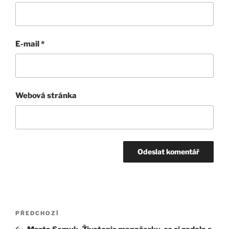
E-mail
*
Webová stránka
Navigace
Předchozí
PŘEDCHOZÍ
pro
příspěvek