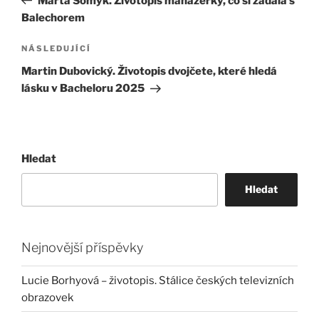
Marta Somyk. Životopis manažerky, co si zadala s
příspěvek
Balechorem
Následující
NÁSLEDUJÍCÍ
příspěvek
Martin Dubovický. Životopis dvojčete, které hledá
lásku v Bacheloru 2025
Hledat
Hledat
Nejnovější příspěvky
Lucie Borhyová – životopis. Stálice českých televizních
obrazovek