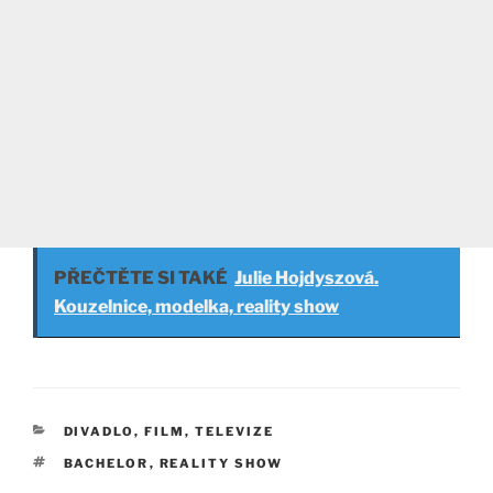
PŘEČTĚTE SI TAKÉ
Julie Hojdyszová.
Kouzelnice, modelka, reality show
RUBRIKY
DIVADLO, FILM, TELEVIZE
ŠTÍTKY
BACHELOR
,
REALITY SHOW