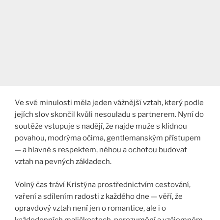
Ve své minulosti měla jeden vážnější vztah, který podle
jejích slov skončil kvůli nesouladu s partnerem. Nyní do
soutěže vstupuje s nadějí, že najde muže s klidnou
povahou, modrýma očima, gentlemanským přístupem
— a hlavně s respektem, něhou a ochotou budovat
vztah na pevných základech.
Volný čas tráví Kristýna prostřednictvím cestování,
vaření a sdílením radosti z každého dne — věří, že
opravdový vztah není jen o romantice, ale i o
každodenních maličkostech, porozumění a vzájemném