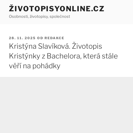
Přejít
ŽIVOTOPISYONLINE.CZ
k
Osobnosti, životopisy, společnost
obsahu
webu
PUBLIKOVÁNO
28. 11. 2025
OD
REDAKCE
Kristýna Slavíková. Životopis
Kristýnky z Bachelora, která stále
věří na pohádky