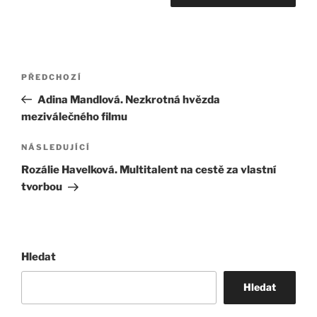
Navigace
Předchozí
PŘEDCHOZÍ
pro
příspěvek
Adina Mandlová. Nezkrotná hvězda
příspěvek
meziválečného filmu
Následující
NÁSLEDUJÍCÍ
příspěvek
Rozálie Havelková. Multitalent na cestě za vlastní
tvorbou
Hledat
Hledat