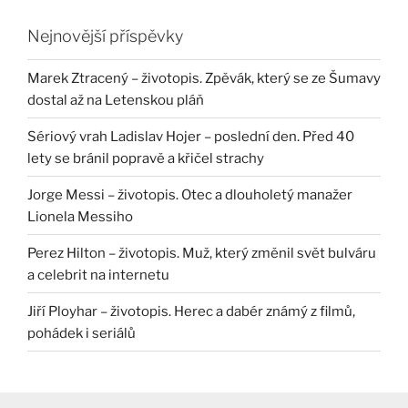
Nejnovější příspěvky
Marek Ztracený – životopis. Zpěvák, který se ze Šumavy
dostal až na Letenskou pláň
Sériový vrah Ladislav Hojer – poslední den. Před 40
lety se bránil popravě a křičel strachy
Jorge Messi – životopis. Otec a dlouholetý manažer
Lionela Messiho
Perez Hilton – životopis. Muž, který změnil svět bulváru
a celebrit na internetu
Jiří Ployhar – životopis. Herec a dabér známý z filmů,
pohádek i seriálů