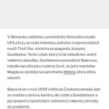
V Německu natáčela u prestižního filmového studia
UFA a brzy se stala milenkou jednoho z nejmocnějších
mužů Třetí říše, ministra propagandy Josepha
Goebbelse. Tento vztah, který trval několik let, vedl k
velkému skandálu. Goebbelsova posedlost Baarovou
natolik narušila jeho rodinný život, že jeho manželka
Magda se obrátila na samotného
Hitlera
, který aféru
ukončil.
Baarová se v roce 1939 vrátila do Československa, kde
se snažila o obnovu kariéry, ale vztah s Goebbelsem a
její spojení s nacistickým režimem ji nakonec přivedly
do problémů​.