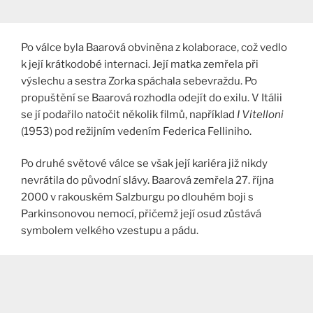
Po válce byla Baarová obviněna z kolaborace, což vedlo
k její krátkodobé internaci. Její matka zemřela při
výslechu a sestra Zorka spáchala sebevraždu. Po
propuštění se Baarová rozhodla odejít do exilu. V Itálii
se jí podařilo natočit několik filmů, například
I Vitelloni
(1953) pod režijním vedením Federica Felliniho.
Po druhé světové válce se však její kariéra již nikdy
nevrátila do původní slávy. Baarová zemřela 27. října
2000 v rakouském Salzburgu po dlouhém boji s
Parkinsonovou nemocí, přičemž její osud zůstává
symbolem velkého vzestupu a pádu.