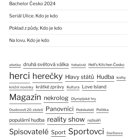
Bachelor Česko 2024
Seriál Ulice. Kdo je kdo
Poklad z půdy. Kdo je kdo
Na lovu. Kdo je kdo
druhá světová válka
Hell’s Kitchen Česko
atletika
fotbalisté
herci
herečky
Hlavy států
Hudba
knihy
Love Island
krátké zprávy
Kultura
knižní novinky
Magazín
nekrolog
Olympijské hry
Panovníci
Osobnosti 20. století
Politika
Podnikatelé
reality show
populární hudba
režiséři
Sportovci
Spisovatelé
Sport
StarDance