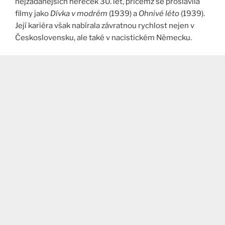
nejžádanějších hereček 30. let, přičemž se proslavila
filmy jako
Dívka v modrém
(1939) a
Ohnivé léto
(1939).
Její kariéra však nabírala závratnou rychlost nejen v
Československu, ale také v nacistickém Německu​.