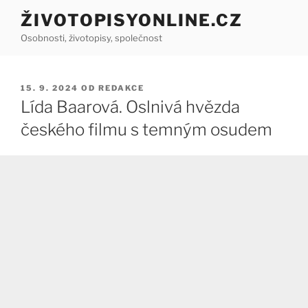
Přejít
ŽIVOTOPISYONLINE.CZ
k
Osobnosti, životopisy, společnost
obsahu
webu
PUBLIKOVÁNO
15. 9. 2024
OD
REDAKCE
Lída Baarová. Oslnivá hvězda
českého filmu s temným osudem