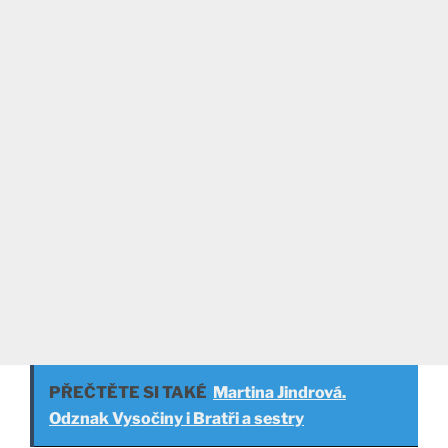
PŘEČTĚTE SI TAKÉ
Martina Jindrová.
Odznak Vysočiny i Bratři a sestry