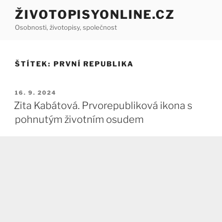
Přejít
ŽIVOTOPISYONLINE.CZ
k
Osobnosti, životopisy, společnost
obsahu
webu
ŠTÍTEK:
PRVNÍ REPUBLIKA
PUBLIKOVÁNO
16. 9. 2024
Zita Kabátová. Prvorepubliková ikona s
pohnutým životním osudem