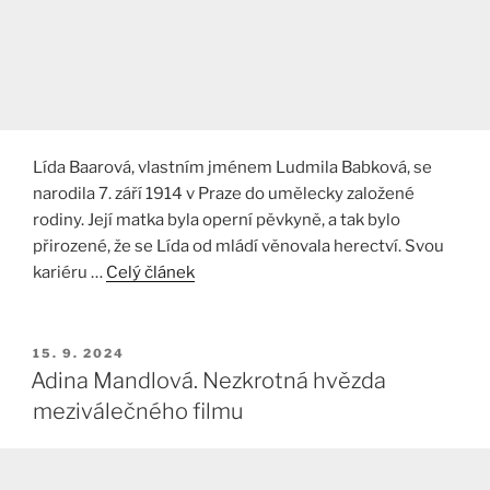
Lída Baarová, vlastním jménem Ludmila Babková, se
narodila 7. září 1914 v Praze do umělecky založené
rodiny. Její matka byla operní pěvkyně, a tak bylo
přirozené, že se Lída od mládí věnovala herectví. Svou
kariéru …
Celý článek
PUBLIKOVÁNO
15. 9. 2024
Adina Mandlová. Nezkrotná hvězda
meziválečného filmu