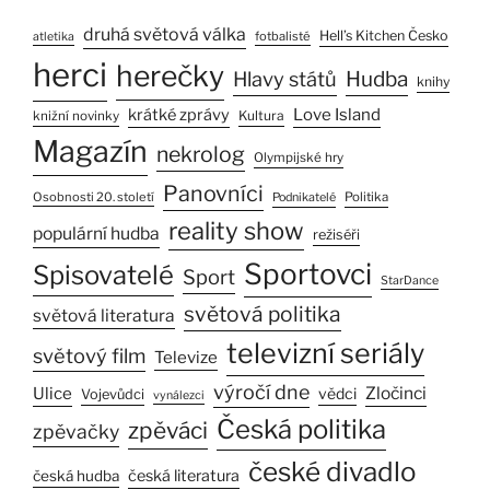
druhá světová válka
Hell’s Kitchen Česko
fotbalisté
atletika
herci
herečky
Hlavy států
Hudba
knihy
Love Island
krátké zprávy
Kultura
knižní novinky
Magazín
nekrolog
Olympijské hry
Panovníci
Osobnosti 20. století
Politika
Podnikatelé
reality show
populární hudba
režiséři
Sportovci
Spisovatelé
Sport
StarDance
světová politika
světová literatura
televizní seriály
světový film
Televize
výročí dne
Ulice
Zločinci
vědci
Vojevůdci
vynálezci
Česká politika
zpěváci
zpěvačky
české divadlo
česká literatura
česká hudba