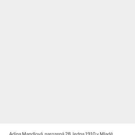
Adina Mandlová, narozená 28. ledna 1910 v Mladé