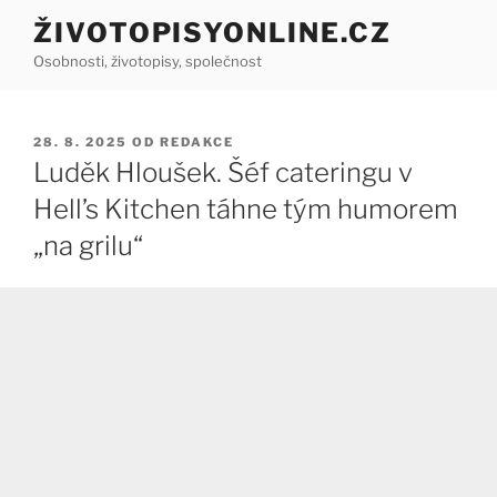
Přejít
ŽIVOTOPISYONLINE.CZ
k
Osobnosti, životopisy, společnost
obsahu
webu
PUBLIKOVÁNO
28. 8. 2025
OD
REDAKCE
Luděk Hloušek. Šéf cateringu v
Hell’s Kitchen táhne tým humorem
„na grilu“