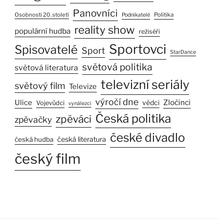
Panovníci
Osobnosti 20. století
Politika
Podnikatelé
reality show
populární hudba
režiséři
Sportovci
Spisovatelé
Sport
StarDance
světová politika
světová literatura
televizní seriály
světový film
Televize
výročí dne
Zločinci
Ulice
vědci
Vojevůdci
vynálezci
Česká politika
zpěváci
zpěvačky
české divadlo
česká literatura
česká hudba
český film