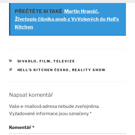
PŘEČTĚTE SI TAKÉ
Martin Hranáč.
Životopis číšníka aneb z VyVolených do Hell’s
Kitchen
RUBRIKY
DIVADLO, FILM, TELEVIZE
ŠTÍTKY
HELL’S KITCHEN ČESKO
,
REALITY SHOW
Napsat komentář
Vaše e-mailová adresa nebude zveřejněna.
Vyžadované informace jsou označeny
*
Komentář
*