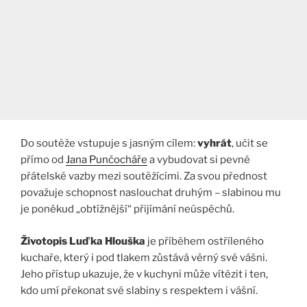
Do soutěže vstupuje s jasným cílem:
vyhrát
, učit se
přímo od
Jana Punčocháře
a vybudovat si pevné
přátelské vazby mezi soutěžícími. Za svou přednost
považuje schopnost naslouchat druhým – slabinou mu
je poněkud „obtížnější“ přijímání neúspěchů.
Životopis Luďka Hlouška
je příběhem ostříleného
kuchaře, který i pod tlakem zůstává věrný své vášni.
Jeho přístup ukazuje, že v kuchyni může vítězit i ten,
kdo umí překonat své slabiny s respektem i vášní.