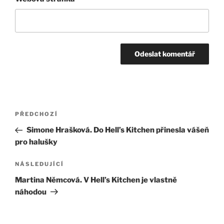
Navigace
Předchozí
PŘEDCHOZÍ
pro
příspěvek
Simone Hrašková. Do Hell’s Kitchen přinesla vášeň
příspěvek
pro halušky
Následující
NÁSLEDUJÍCÍ
příspěvek
Martina Němcová. V Hell’s Kitchen je vlastně
náhodou