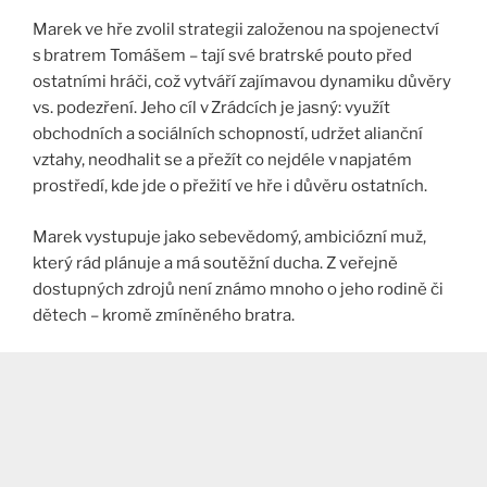
Marek ve hře zvolil strategii založenou na spojenectví
s bratrem Tomášem – tají své bratrské pouto před
ostatními hráči, což vytváří zajímavou dynamiku důvěry
vs. podezření. Jeho cíl v Zrádcích je jasný: využít
obchodních a sociálních schopností, udržet alianční
vztahy, neodhalit se a přežít co nejdéle v napjatém
prostředí, kde jde o přežití ve hře i důvěru ostatních.
Marek vystupuje jako sebevědomý, ambiciózní muž,
který rád plánuje a má soutěžní ducha. Z veřejně
dostupných zdrojů není známo mnoho o jeho rodině či
dětech – kromě zmíněného bratra.