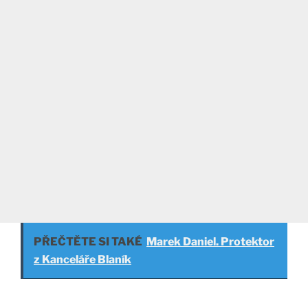
PŘEČTĚTE SI TAKÉ
Marek Daniel. Protektor
z Kanceláře Blaník