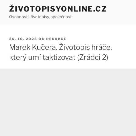
Přejít
ŽIVOTOPISYONLINE.CZ
k
Osobnosti, životopisy, společnost
obsahu
webu
PUBLIKOVÁNO
26. 10. 2025
OD
REDAKCE
Marek Kučera. Životopis hráče,
který umí taktizovat (Zrádci 2)