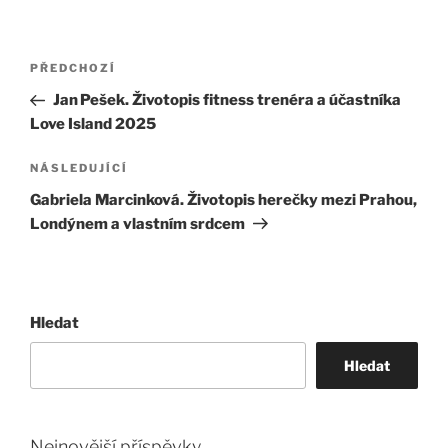
Navigace
Předchozí
PŘEDCHOZÍ
pro
příspěvek
Jan Pešek. Životopis fitness trenéra a účastníka
příspěvek
Love Island 2025
Následující
NÁSLEDUJÍCÍ
příspěvek
Gabriela Marcinková. Životopis herečky mezi Prahou,
Londýnem a vlastním srdcem
Hledat
Hledat
Nejnovější příspěvky