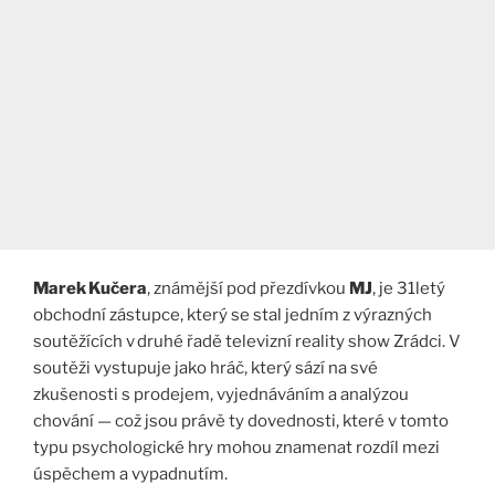
Marek Kučera
, známější pod přezdívkou
MJ
, je 31letý
obchodní zástupce, který se stal jedním z výrazných
soutěžících v druhé řadě televizní reality show Zrádci. V
soutěži vystupuje jako hráč, který sází na své
zkušenosti s prodejem, vyjednáváním a analýzou
chování — což jsou právě ty dovednosti, které v tomto
typu psychologické hry mohou znamenat rozdíl mezi
úspěchem a vypadnutím.