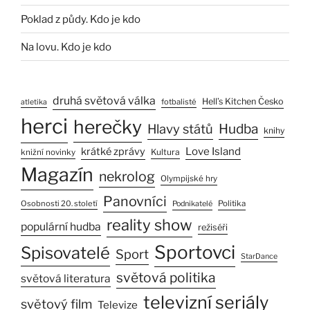
Poklad z půdy. Kdo je kdo
Na lovu. Kdo je kdo
druhá světová válka
Hell’s Kitchen Česko
fotbalisté
atletika
herci
herečky
Hlavy států
Hudba
knihy
Love Island
krátké zprávy
Kultura
knižní novinky
Magazín
nekrolog
Olympijské hry
Panovníci
Osobnosti 20. století
Politika
Podnikatelé
reality show
populární hudba
režiséři
Sportovci
Spisovatelé
Sport
StarDance
světová politika
světová literatura
televizní seriály
světový film
Televize