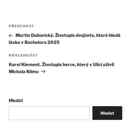
Navigace
Předchozí
PŘEDCHOZÍ
pro
příspěvek
Martin Dubovický. Životopis dvojčete, které hledá
příspěvek
lásku v Bacheloru 2025
Následující
NÁSLEDUJÍCÍ
příspěvek
Karel Klement. Životopis herce, který v Ulici oživil
Michala Klímu
Hledat
Hledat