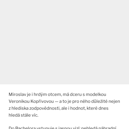
Miroslav je i hrdým otcem, má dceru s modelkou
Veronikou Kopřivovou — a to je pro něho důležité nejen
z hlediska zodpovědnosti, ale i hodnot, které dnes
hledá stále víc.
Do Bachelora vstupuje s jasnou vizí: nehledá náhradní