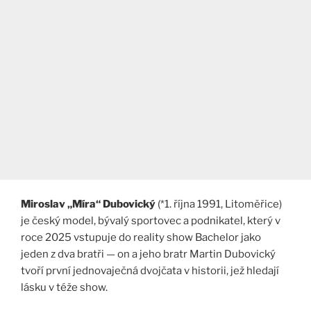
Miroslav „Míra“ Dubovický
(*1. října 1991, Litoměřice)
je český model, bývalý sportovec a podnikatel, který v
roce 2025 vstupuje do reality show Bachelor jako
jeden z dva bratři — on a jeho bratr Martin Dubovický
tvoří první jednovaječná dvojčata v historii, jež hledají
lásku v téže show.