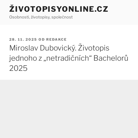
Přejít
ŽIVOTOPISYONLINE.CZ
k
Osobnosti, životopisy, společnost
obsahu
webu
PUBLIKOVÁNO
28. 11. 2025
OD
REDAKCE
Miroslav Dubovický. Životopis
jednoho z „netradičních“ Bachelorů
2025