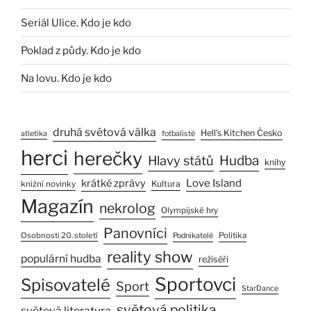
Seriál Ulice. Kdo je kdo
Poklad z půdy. Kdo je kdo
Na lovu. Kdo je kdo
druhá světová válka
Hell’s Kitchen Česko
atletika
fotbalisté
herci
herečky
Hlavy států
Hudba
knihy
Love Island
krátké zprávy
Kultura
knižní novinky
Magazín
nekrolog
Olympijské hry
Panovníci
Osobnosti 20. století
Politika
Podnikatelé
reality show
populární hudba
režiséři
Sportovci
Spisovatelé
Sport
StarDance
světová politika
světová literatura