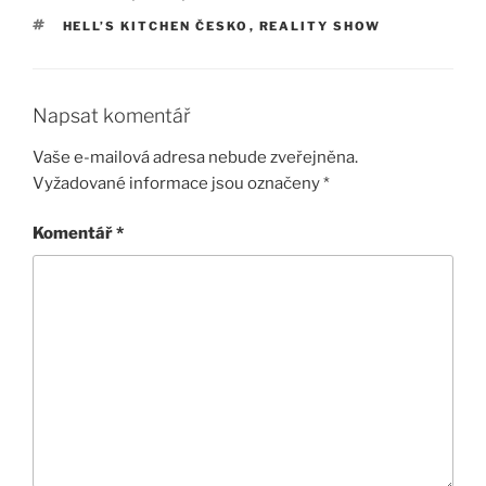
ŠTÍTKY
HELL’S KITCHEN ČESKO
,
REALITY SHOW
Napsat komentář
Vaše e-mailová adresa nebude zveřejněna.
Vyžadované informace jsou označeny
*
Komentář
*