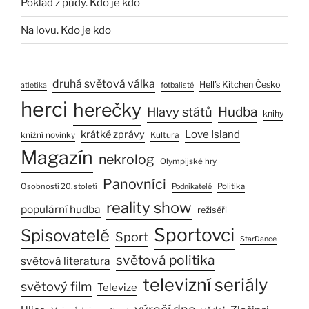
Poklad z půdy. Kdo je kdo
Na lovu. Kdo je kdo
druhá světová válka
Hell’s Kitchen Česko
atletika
fotbalisté
herci
herečky
Hlavy států
Hudba
knihy
Love Island
krátké zprávy
Kultura
knižní novinky
Magazín
nekrolog
Olympijské hry
Panovníci
Osobnosti 20. století
Politika
Podnikatelé
reality show
populární hudba
režiséři
Sportovci
Spisovatelé
Sport
StarDance
světová politika
světová literatura
televizní seriály
světový film
Televize