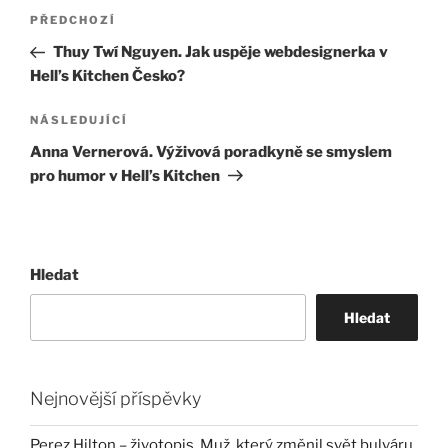
Navigace
Předchozí
PŘEDCHOZÍ
pro
příspěvek
Thuy Twí Nguyen. Jak uspěje webdesignerka v
příspěvek
Hell’s Kitchen Česko?
Následující
NÁSLEDUJÍCÍ
příspěvek
Anna Vernerová. Výživová poradkyně se smyslem
pro humor v Hell’s Kitchen
Hledat
Hledat
Nejnovější příspěvky
Perez Hilton – životopis. Muž, který změnil svět bulváru