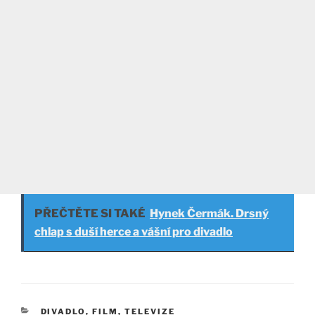
PŘEČTĚTE SI TAKÉ
Hynek Čermák. Drsný
chlap s duší herce a vášní pro divadlo
RUBRIKY
DIVADLO, FILM, TELEVIZE