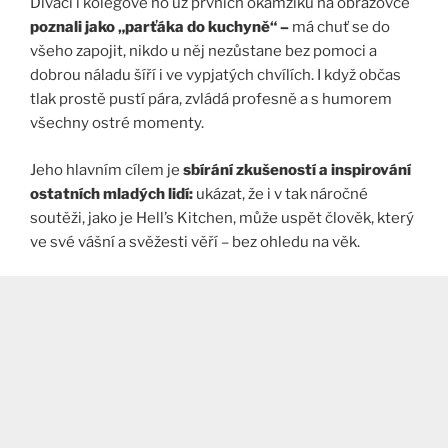
Diváci i kolegové ho už prvních okamžiků na obrazovce
poznali jako „parťáka do kuchyně“ –
má chuť se do
všeho zapojit, nikdo u něj nezůstane bez pomoci a
dobrou náladu šíří i ve vypjatých chvílích. I když občas
tlak prostě pustí pára, zvládá profesně a s humorem
všechny ostré momenty.
Jeho hlavním cílem je
sbírání zkušeností a inspirování
ostatních mladých lidí:
ukázat, že i v tak náročné
soutěži, jako je Hell’s Kitchen, může uspět člověk, který
ve své vášní a svěžesti věří – bez ohledu na věk.