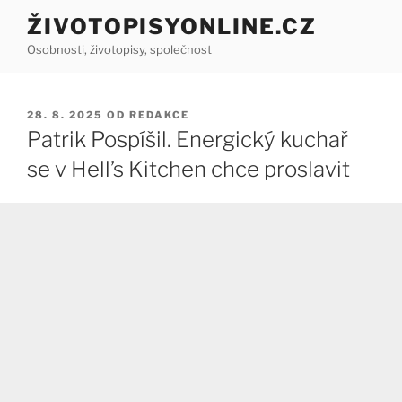
Přejít
ŽIVOTOPISYONLINE.CZ
k
Osobnosti, životopisy, společnost
obsahu
webu
PUBLIKOVÁNO
28. 8. 2025
OD
REDAKCE
Patrik Pospíšil. Energický kuchař
se v Hell’s Kitchen chce proslavit