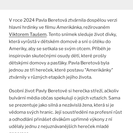
V roce 2024 Pavla Beretová ztvárnila dospělou verzi
hlavní hrdinky ve filmu
Amerikánka
, režírovaném
Viktorem Taušem
. Tento snímek sleduje život dívky,
která vyrůstá v dětském domově a sní o útěku do
Ameriky, aby se setkala se svým otcem. Příběh je
inspirován skutečnými osudy dětí, které prošly
dětskými domovy a pasťáky. Pavla Beretová byla
jednou ze tří hereček, které postavu "Amerikánky"
ztvárnily v různých etapách jejího života​.
Osobní život Pavly Beretové si herečka střeží, ačkoliv
bulvární média občas spekulují o jejích vztazích. Sama
se prezentuje jako silná a nezávislá žena, která si je
vědoma svých hranic. Její soustředění na profesní růst
a odhodlání přinášet divákům upřímné výkony z ní
udělaly jednu z nejuznávanějších hereček mladé