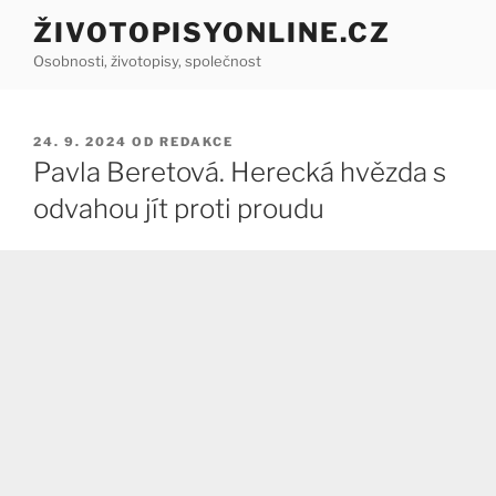
Přejít
ŽIVOTOPISYONLINE.CZ
k
Osobnosti, životopisy, společnost
obsahu
webu
PUBLIKOVÁNO
24. 9. 2024
OD
REDAKCE
Pavla Beretová. Herecká hvězda s
odvahou jít proti proudu