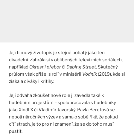
Její filmový životopis je stejně bohatý jako ten
divadelní. Zahrála si v oblíbených televizních seriálech,
například
Okresní přebor
či
Dabing Street
. Skutečný
průlom však přišel s rolí v minisérii
Vodník
(2019), kde si
získala diváky i kritiky.
Její odvaha zkoušet nové role ji zavedla také k
hudebním projektům – spolupracovala s hudebníky
jako Xindl X či Vladimír Javorský. Pavla Beretová se
nebojí náročných výzev a sama o sobě říká, že pokud
cítí strach, je to pro ni znamení, že se do toho musí
pustit​.