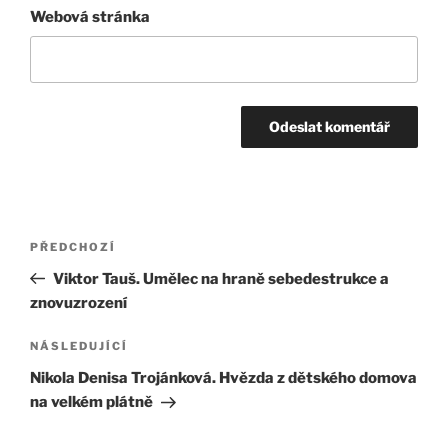
Webová stránka
Navigace
Předchozí
PŘEDCHOZÍ
pro
příspěvek
Viktor Tauš. Umělec na hraně sebedestrukce a
příspěvek
znovuzrození
Následující
NÁSLEDUJÍCÍ
příspěvek
Nikola Denisa Trojánková. Hvězda z dětského domova
na velkém plátně