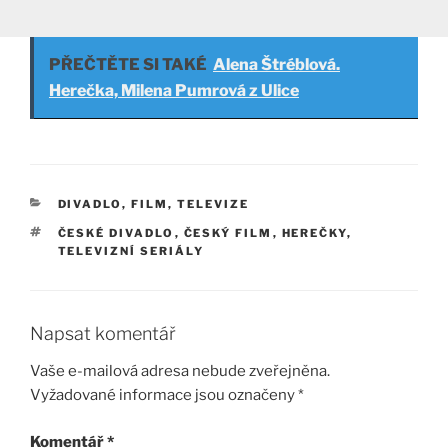
PŘEČTĚTE SI TAKÉ
Alena Štréblová.
Herečka, Milena Pumrová z Ulice
RUBRIKY
DIVADLO, FILM, TELEVIZE
ŠTÍTKY
ČESKÉ DIVADLO
,
ČESKÝ FILM
,
HEREČKY
,
TELEVIZNÍ SERIÁLY
Napsat komentář
Vaše e-mailová adresa nebude zveřejněna.
Vyžadované informace jsou označeny
*
Komentář
*