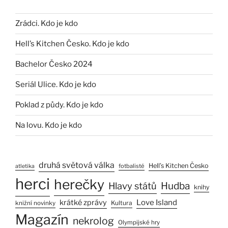
Zrádci. Kdo je kdo
Hell’s Kitchen Česko. Kdo je kdo
Bachelor Česko 2024
Seriál Ulice. Kdo je kdo
Poklad z půdy. Kdo je kdo
Na lovu. Kdo je kdo
druhá světová válka
Hell’s Kitchen Česko
fotbalisté
atletika
herci
herečky
Hlavy států
Hudba
knihy
Love Island
krátké zprávy
Kultura
knižní novinky
Magazín
nekrolog
Olympijské hry