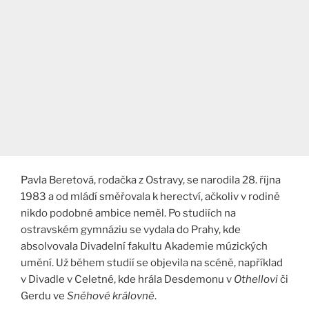
Pavla Beretová, rodačka z Ostravy, se narodila 28. října
1983 a od mládí směřovala k herectví, ačkoliv v rodině
nikdo podobné ambice neměl. Po studiích na
ostravském gymnáziu se vydala do Prahy, kde
absolvovala Divadelní fakultu Akademie múzických
umění. Už během studií se objevila na scéně, například
v Divadle v Celetné, kde hrála Desdemonu v
Othellovi
či
Gerdu ve
Sněhové královně
.