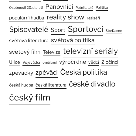
Panovníci
Osobnosti 20. století
Politika
Podnikatelé
reality show
populární hudba
režiséři
Sportovci
Spisovatelé
Sport
StarDance
světová politika
světová literatura
televizní seriály
světový film
Televize
výročí dne
Ulice
Zločinci
vědci
Vojevůdci
vynálezci
Česká politika
zpěváci
zpěvačky
české divadlo
česká literatura
česká hudba
český film