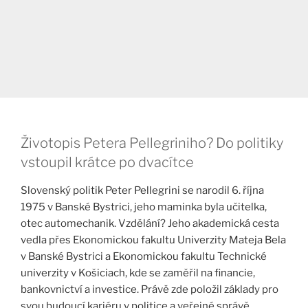
Životopis Petera Pellegriniho? Do politiky
vstoupil krátce po dvacítce
Slovenský politik Peter Pellegrini se narodil 6. října
1975 v Banské Bystrici, jeho maminka byla učitelka,
otec automechanik. Vzdělání? Jeho akademická cesta
vedla přes Ekonomickou fakultu Univerzity Mateja Bela
v Banské Bystrici a Ekonomickou fakultu Technické
univerzity v Košiciach, kde se zaměřil na financie,
bankovnictví a investice. Právě zde položil základy pro
svou budoucí kariéru v politice a veřejné správě.