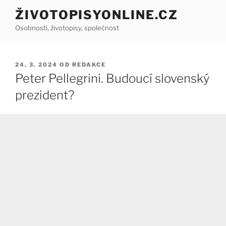
Přejít
ŽIVOTOPISYONLINE.CZ
k
Osobnosti, životopisy, společnost
obsahu
webu
PUBLIKOVÁNO
24. 3. 2024
OD
REDAKCE
Peter Pellegrini. Budoucí slovenský
prezident?