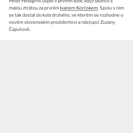
Peter Pellegrini uspěl v prvním kole, když skončil s
malou ztrátou za prvním
Ivanem Korčokem
. Spolu s ním
se tak dostal do kola druhého, ve kterém se rozhodne o
novém slovenském prezidentovi a nástupci Zuzany
Čaputové.