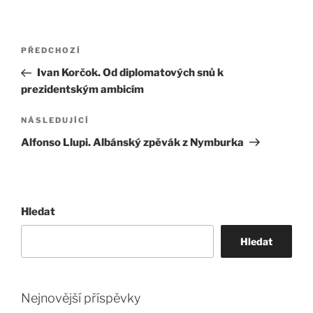
Navigace
Předchozí
PŘEDCHOZÍ
pro
příspěvek
Ivan Korčok. Od diplomatových snů k
příspěvek
prezidentským ambicím
Následující
NÁSLEDUJÍCÍ
příspěvek
Alfonso Llupi. Albánský zpěvák z Nymburka
Hledat
Hledat
Nejnovější příspěvky