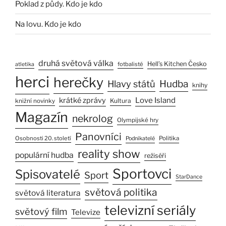
Poklad z půdy. Kdo je kdo
Na lovu. Kdo je kdo
druhá světová válka
Hell’s Kitchen Česko
fotbalisté
atletika
herci
herečky
Hlavy států
Hudba
knihy
Love Island
krátké zprávy
Kultura
knižní novinky
Magazín
nekrolog
Olympijské hry
Panovníci
Osobnosti 20. století
Politika
Podnikatelé
reality show
populární hudba
režiséři
Sportovci
Spisovatelé
Sport
StarDance
světová politika
světová literatura
televizní seriály
světový film
Televize