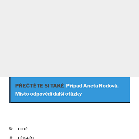
PŘEČTĚTE SI TAKÉ
Případ Aneta Rodová.
Místo odpovědí další otázky
RUBRIKY
LIDÉ
ŠTÍTKY
LÉKAŘI