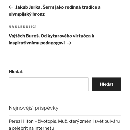
pro
příspěvek
Jakub Jurka. Šerm jako rodinná tradice a
příspěvek
olympijský bronz
Následující
NÁSLEDUJÍCÍ
příspěvek
Vojtěch Bureš. Od kytarového virtuóza k
inspirativnímu pedagogovi
Hledat
Hledat
Nejnovější příspěvky
Perez Hilton – životopis. Muž, který změnil svět bulváru
a celebrit na internetu