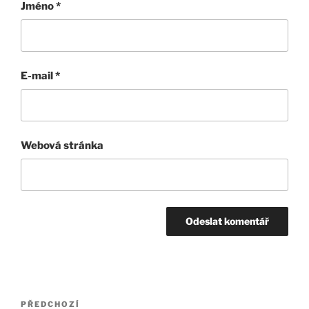
Jméno
*
E-mail
*
Webová stránka
Navigace
Předchozí
PŘEDCHOZÍ