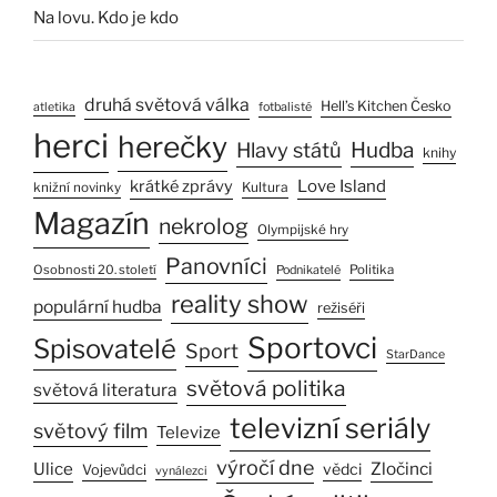
Na lovu. Kdo je kdo
druhá světová válka
Hell’s Kitchen Česko
atletika
fotbalisté
herci
herečky
Hlavy států
Hudba
knihy
Love Island
krátké zprávy
Kultura
knižní novinky
Magazín
nekrolog
Olympijské hry
Panovníci
Osobnosti 20. století
Politika
Podnikatelé
reality show
populární hudba
režiséři
Sportovci
Spisovatelé
Sport
StarDance
světová politika
světová literatura
televizní seriály
světový film
Televize
výročí dne
Ulice
Zločinci
vědci
Vojevůdci
vynálezci