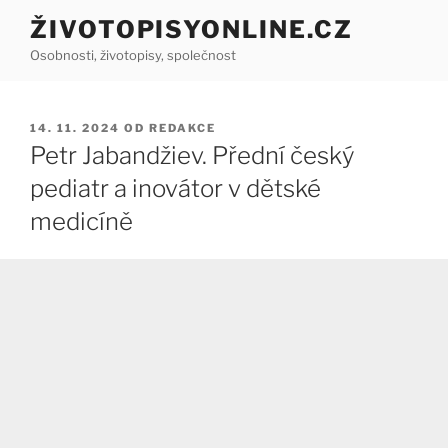
Přejít
ŽIVOTOPISYONLINE.CZ
k
Osobnosti, životopisy, společnost
obsahu
webu
PUBLIKOVÁNO
14. 11. 2024
OD
REDAKCE
Petr Jabandžiev. Přední český
pediatr a inovátor v dětské
medicíně