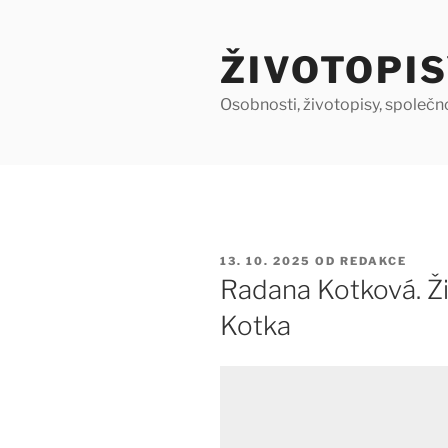
Přejít
k
ŽIVOTOPIS
obsahu
webu
Osobnosti, životopisy, společn
PUBLIKOVÁNO
13. 10. 2025
OD
REDAKCE
Radana Kotková. Ži
Kotka