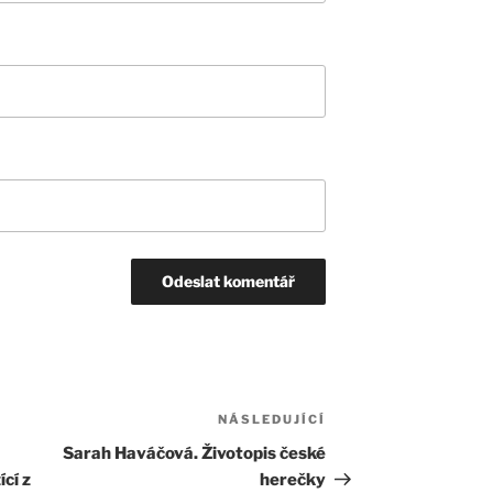
NÁSLEDUJÍCÍ
Následující
příspěvek
Sarah Haváčová. Životopis české
cí z
herečky