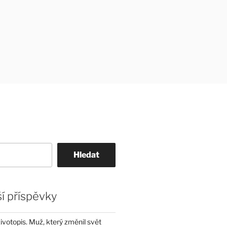
Hledat
í příspěvky
životopis. Muž, který změnil svět