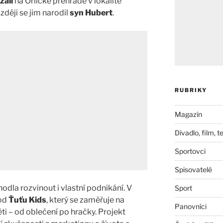
zali
na Orlické přehradě v lokalitě
zději se jim narodil
syn Hubert
.
RUBRIKY
Magazín
Divadlo, film, t
Sportovci
Spisovatelé
odla rozvinout i vlastní podnikání. V
Sport
hod
Ťuťu Kids
, který se zaměřuje na
Panovníci
ěti – od oblečení po hračky. Projekt