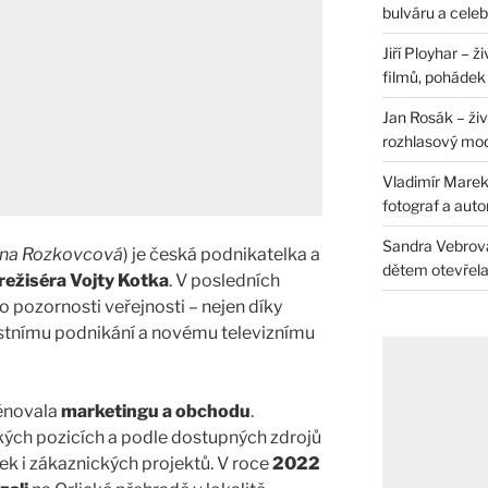
bulváru a celeb
Jiří Ployhar – 
filmů, pohádek i
Jan Rosák – živ
rozhlasový mo
Vladimír Marek 
fotograf a auto
Sandra Vebrová 
ana Rozkovcová
) je česká podnikatelka a
dětem otevřela 
režiséra Vojty Kotka
. V posledních
do pozornosti veřejnosti – nejen díky
lastnímu podnikání a novému televiznímu
věnovala
marketingu a obchodu
.
ých pozicích a podle dostupných zdrojů
ek i zákaznických projektů. V roce
2022