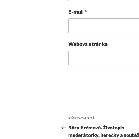
E-mail
*
Webová stránka
Navigace
Předchozí
PŘEDCHOZÍ
pro
příspěvek
Bára Krčmová. Životopis
moderátorky, herečky a soutěží
příspěvek