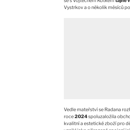
se s Vojtěchem Kotkem
tajně v
Vystrkov a o několik měsíců po
Vedle mateřství se Radana rozh
roce
2024
spoluzaložila obc
kvalitní a estetické zboží pro d