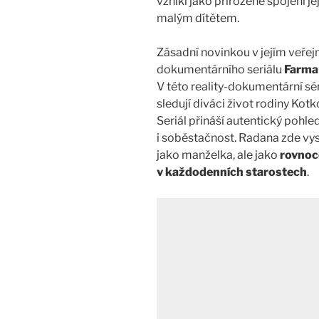
vznikl jako přirozené spojení je
malým dítětem.
Zásadní novinkou v jejím veřej
dokumentárního seriálu
Farma
V této reality-dokumentární sé
sledují diváci život rodiny Kot
Seriál přináší autentický pohle
i soběstačnost. Radana zde vy
jako manželka, ale jako
rovnoce
v každodenních starostech
.