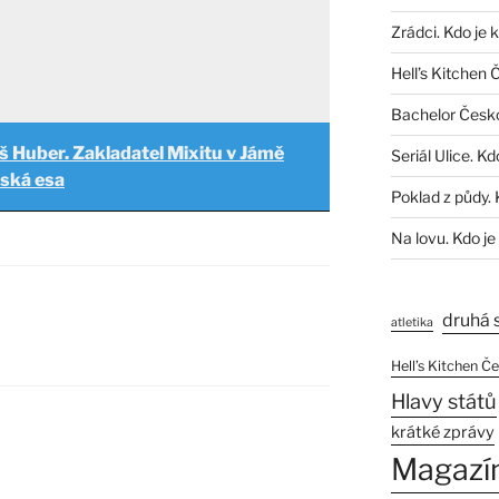
Zrádci. Kdo je 
Hell’s Kitchen 
Bachelor Česk
 Huber. Zakladatel Mixitu v Jámě
Seriál Ulice. Kd
lská esa
Poklad z půdy. 
Na lovu. Kdo je
druhá 
atletika
Hell’s Kitchen Č
Hlavy států
krátké zprávy
Magazí