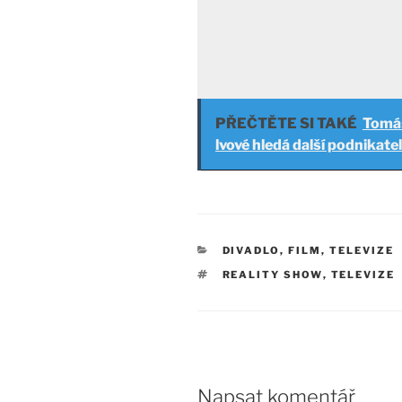
PŘEČTĚTE SI TAKÉ
Tomáš
lvové hledá další podnikate
RUBRIKY
DIVADLO, FILM, TELEVIZE
ŠTÍTKY
REALITY SHOW
,
TELEVIZE
Napsat komentář