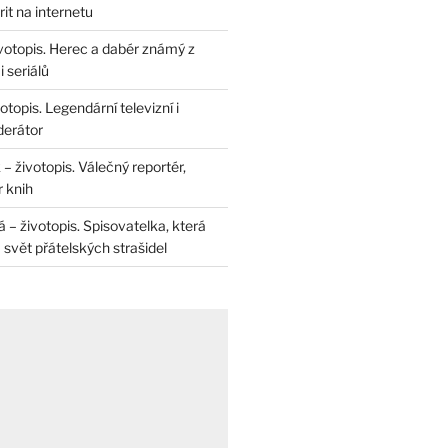
rit na internetu
životopis. Herec a dabér známý z
 seriálů
otopis. Legendární televizní i
derátor
– životopis. Válečný reportér,
r knih
– životopis. Spisovatelka, která
svět přátelských strašidel