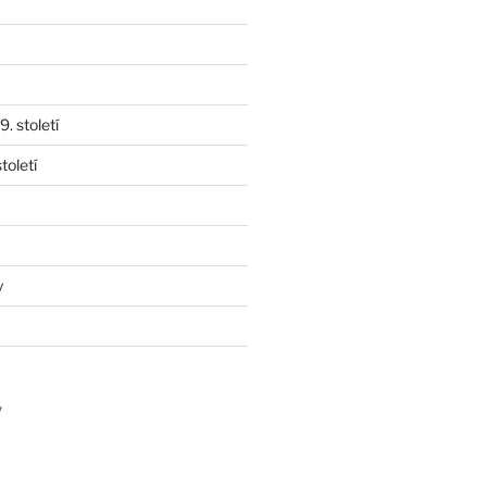
. století
toletí
y
y