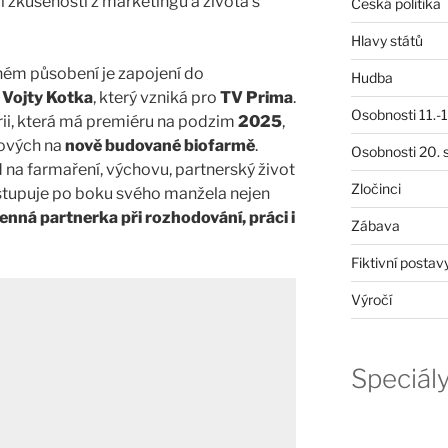
jí zkušenosti z marketingu a života s
Česká politika
Hlavy států
ném působení je zapojení do
Hudba
 Vojty Kotka
, který vzniká pro
TV Prima
.
Osobnosti 11.-19
rii, která má premiéru na podzim
2025
,
kových na
nově budované biofarmě
.
Osobnosti 20. s
d na farmaření, výchovu, partnerský život
Zločinci
stupuje po boku svého manžela nejen
nná partnerka při rozhodování, práci i
Zábava
Fiktivní postav
Výročí
Speciál