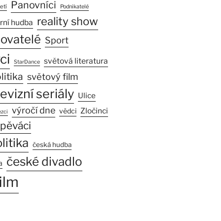
Panovníci
etí
Podnikatelé
reality show
rní hudba
sovatelé
Sport
ci
světová literatura
StarDance
litika
světový film
levizní seriály
Ulice
výročí dne
Zločinci
vědci
zci
pěváci
litika
česká hudba
české divadlo
a
ilm