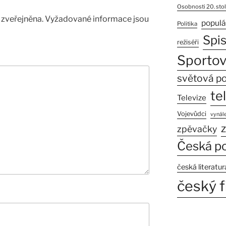
Osobnosti 20. stol
zveřejněna.
Vyžadované informace jsou
populá
Politika
Spi
režiséři
Sportov
světová po
te
Televize
Vojevůdci
vynále
z
zpěvačky
Česká po
česká literatur
český f