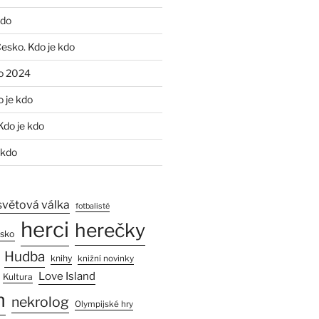
kdo
Česko. Kdo je kdo
o 2024
o je kdo
Kdo je kdo
 kdo
světová válka
fotbalisté
herci
herečky
esko
Hudba
knihy
knižní novinky
Love Island
Kultura
n
nekrolog
Olympijské hry