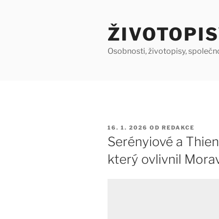
Přejít
k
ŽIVOTOPIS
obsahu
webu
Osobnosti, životopisy, společn
PUBLIKOVÁNO
16. 1. 2026
OD
REDAKCE
Serényiové a Thien
který ovlivnil Mora