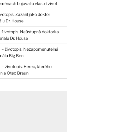
měnách bojoval o vlastní život
otopis. Zazářil jako doktor
álu Dr. House
– životopis. Neústupná doktorka
riálu Dr. House
 – životopis. Nezapomenutelná
iálu Big Ben
r – životopis. Herec, kterého
en a Otec Braun