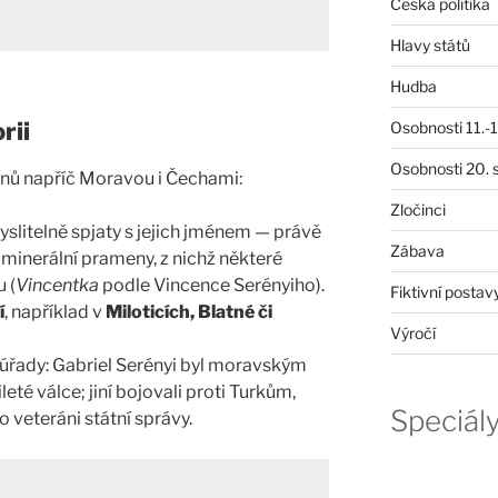
Česká politika
Hlavy států
Hudba
rii
Osobnosti 11.-19
Osobnosti 20. s
ionů napříč Moravou i Čechami:
Zločinci
slitelně spjaty s jejich jménem — právě
Zábava
 minerální prameny, z nichž některé
 (
Vincentka
podle Vincence Serényiho).
Fiktivní postav
í
, například v
Miloticích, Blatné či
Výročí
 úřady: Gabriel Serényi byl moravským
té válce; jiní bojovali proti Turkům,
Speciál
ko veteráni státní správy.