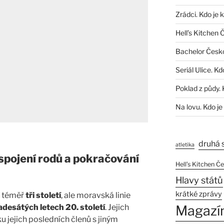
Zrádci. Kdo je 
Hell’s Kitchen 
Bachelor Česk
Seriál Ulice. Kd
Poklad z půdy. 
Na lovu. Kdo je
druhá 
atletika
spojení rodů a pokračování
Hell’s Kitchen Č
Hlavy států
krátké zprávy
í téměř
tři století
, ale moravská linie
adesátých letech 20. století
. Jejich
Magazí
ku jejich posledních členů s jiným