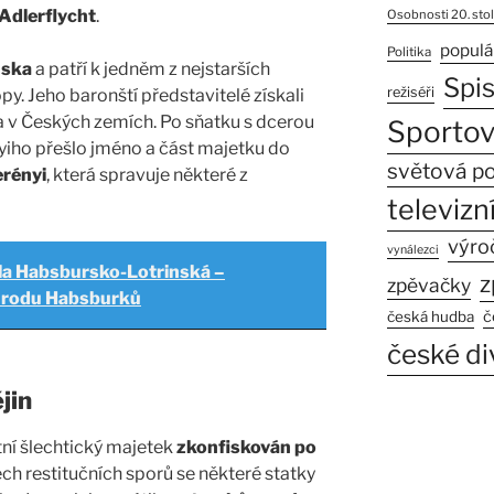
Adlerflycht
.
Osobnosti 20. stol
populá
Politika
nska
a patří k jedněm z nejstarších
Spi
režiséři
y. Jeho baronští představitelé získali
a v Českých zemích. Po sňatku s dcerou
Sportov
iho přešlo jméno a část majetku do
světová po
rényi
, která spravuje některé z
televizní
výro
vynálezci
la Habsbursko-Lotrinská –
z
zpěvačky
z rodu Habsburků
č
česká hudba
české di
jin
tní šlechtický majetek
zkonfiskován po
ech restitučních sporů se některé statky