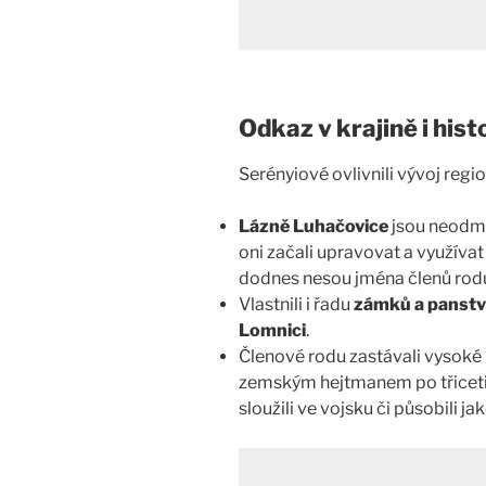
Odkaz v krajině i histo
Serényiové ovlivnili vývoj reg
Lázně Luhačovice
jsou neodmy
oni začali upravovat a využívat
dodnes nesou jména členů rodu
Vlastnili i řadu
zámků a panstv
Lomnici
.
Členové rodu zastávali vysoké
zemským hejtmanem po třicetile
sloužili ve vojsku či působili ja