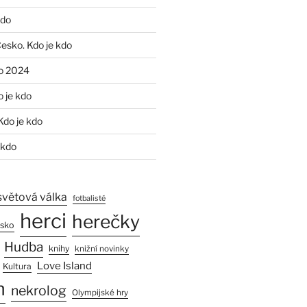
kdo
Česko. Kdo je kdo
o 2024
o je kdo
Kdo je kdo
 kdo
světová válka
fotbalisté
herci
herečky
esko
Hudba
knihy
knižní novinky
Love Island
Kultura
n
nekrolog
Olympijské hry