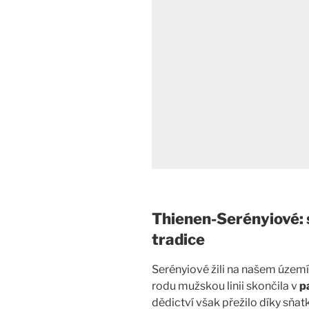
Thienen-Serényiové: 
tradice
Serényiové žili na našem územ
rodu mužskou linii skončila v
p
dědictví však přežilo díky sňat