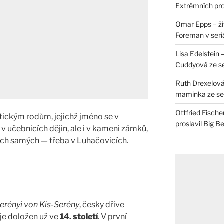
Extrémních pro
Omar Epps – živ
Foreman v seri
Lisa Edelstein 
Cuddyová ze se
Ruth Drexelová
maminka ze ser
Ottfried Fische
htickým rodům, jejichž jméno se v
proslavil Big B
v učebnicích dějin, ale i v kameni zámků,
ch samých — třeba v Luhačovicích.
erényi von Kis-Serény
, česky dříve
 je doložen už ve
14. století
. V první