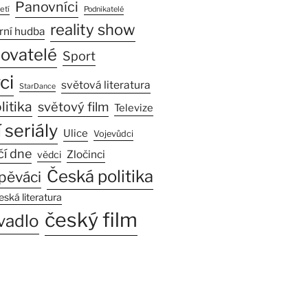
Panovníci
etí
Podnikatelé
reality show
rní hudba
sovatelé
Sport
ci
světová literatura
StarDance
litika
světový film
Televize
 seriály
Ulice
Vojevůdci
čí dne
Zločinci
vědci
Česká politika
pěváci
eská literatura
český film
vadlo