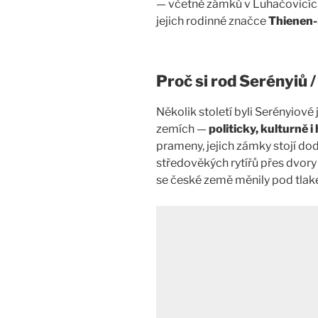
— včetně zámků v Luhačovicích
jejich rodinné značce
Thienen-
Proč si rod Serényiů
Několik století byli Serényiové
zemích —
politicky, kulturně 
prameny, jejich zámky stojí dod
středověkých rytířů přes dvory
se české země měnily pod tlak