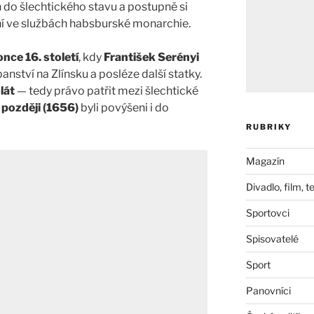
n do šlechtického stavu a postupně si
 ve službách habsburské monarchie.
once 16. století
, kdy
František Serényi
anství na Zlínsku a posléze další statky.
lát
— tedy právo patřit mezi šlechtické
 později (1656)
byli povýšeni i do
RUBRIKY
Magazín
Divadlo, film, t
Sportovci
Spisovatelé
Sport
Panovníci