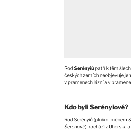
Rod
Serényiů
patří k těm šlec
českých zemích neobjevuje jen 
v pramenech lázní a v pramene
Kdo byli Serényiové?
Rod Serényiů (plným jménem
S
Šereňové
) pochází z Uherska a