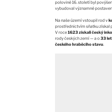
polovině 16. století byl povýše
vybudoval významné postavení
Na naše území vstoupil rod v
k
prostřednictvím sňatku získal p
V roce
1623 získali český inko
rody českých zemí — a o
33 let
českého hraběcího stavu
.