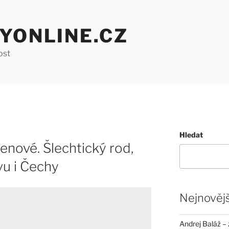
YONLINE.CZ
ost
Hledat
enové. Šlechtický rod,
vu i Čechy
Nejnovějš
Andrej Baláž – 