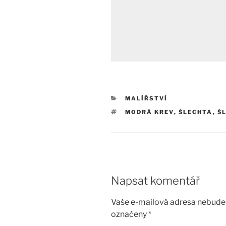
RUBRIKY
MALÍŘSTVÍ
ŠTÍTKY
MODRÁ KREV
,
ŠLECHTA
,
Š
Napsat komentář
Vaše e-mailová adresa nebude 
označeny
*