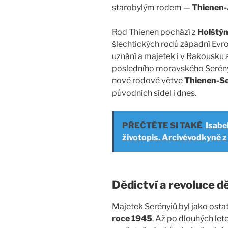
starobylým rodem —
Thienen-
Rod Thienen pochází z
Holštý
šlechtických rodů západní Evrop
uznání a majetek i v Rakousku 
posledního moravského Serény
nové rodové větve
Thienen-Se
původních sídel i dnes.
PŘEČTĚTE SI TAKÉ
Isabe
životopis. Arcivévodkyně 
Dědictví a revoluce dě
Majetek Serényiů byl jako osta
roce 1945
. Až po dlouhých let