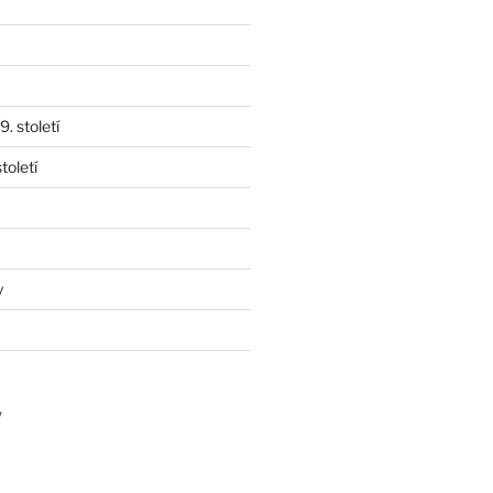
. století
toletí
y
y