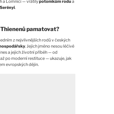
 a Lomnici — vrátily
potomkům rodu
a
Serényi
.
 / Thienenů pamatovat?
 jedním z nejvlivnějších rodů v českých
i hospodářsky
. Jejich jméno nesou léčivé
nes a jejich životní příběh — od
 až po moderní restituce — ukazuje, jak
em evropských dějin.