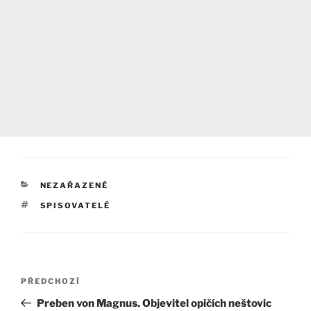
RUBRIKY
NEZAŘAZENÉ
ŠTÍTKY
SPISOVATELÉ
Navigace
Předchozí
PŘEDCHOZÍ
pro
příspěvek
Preben von Magnus. Objevitel opičích neštovic