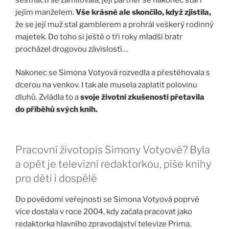
jejím manželem.
Vše krásné ale skončilo, když zjistila,
že se její muž stal gamblerem a prohrál veškerý rodinný
majetek. Do toho si ještě o tři roky mladší bratr
procházel drogovou závislostí…
Nakonec se Simona Votyová rozvedla a přestěhovala s
dcerou na venkov. I tak ale musela zaplatit polovinu
dluhů. Zvládla to a
svoje životní zkušenosti přetavila
do příběhů svých knih.
Pracovní životopis Simony Votyové? Byla
a opět je televizní redaktorkou, píše knihy
pro děti i dospělé
Do povědomí veřejnosti se Simona Votyová poprvé
více dostala v roce 2004, kdy začala pracovat jako
redaktorka hlavního zpravodajství televize Prima.