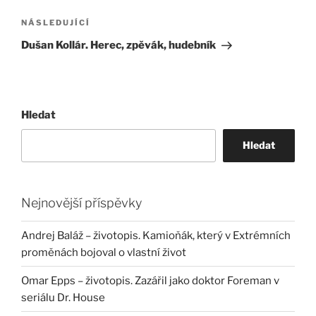
příspěvek
Následující
NÁSLEDUJÍCÍ
příspěvek
Dušan Kollár. Herec, zpěvák, hudebník
Hledat
Hledat
Nejnovější příspěvky
Andrej Baláž – životopis. Kamioňák, který v Extrémních
proměnách bojoval o vlastní život
Omar Epps – životopis. Zazářil jako doktor Foreman v
seriálu Dr. House