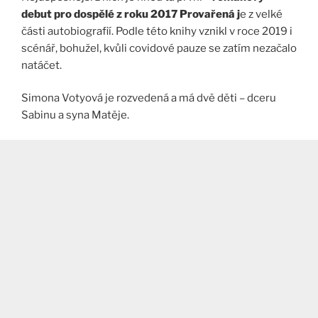
debut pro dospělé z roku 2017 Provařená j
e z velké
části autobiografií. Podle této knihy vznikl v roce 2019 i
scénář, bohužel, kvůli covidové pauze se zatím nezačalo
natáčet.
Simona Votyová je rozvedená a má dvě děti – dceru
Sabinu a syna Matěje.