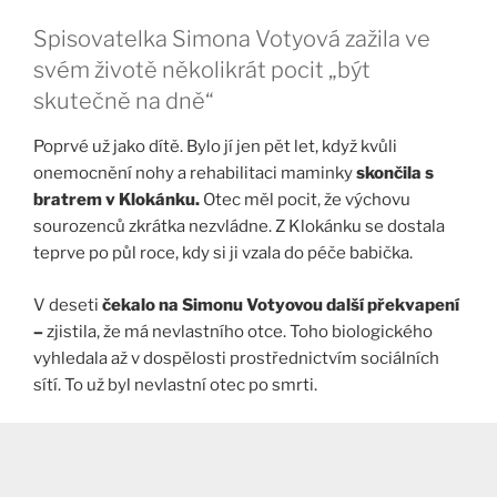
Spisovatelka Simona Votyová zažila ve
svém životě několikrát pocit „být
skutečně na dně“
Poprvé už jako dítě. Bylo jí jen pět let, když kvůli
onemocnění nohy a rehabilitaci maminky
skončila s
bratrem v Klokánku.
Otec měl pocit, že výchovu
sourozenců zkrátka nezvládne. Z Klokánku se dostala
teprve po půl roce, kdy si ji vzala do péče babička.
V deseti
čekalo na Simonu Votyovou další překvapení
–
zjistila, že má nevlastního otce. Toho biologického
vyhledala až v dospělosti prostřednictvím sociálních
sítí. To už byl nevlastní otec po smrti.