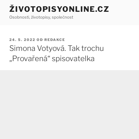
Přejít
ŽIVOTOPISYONLINE.CZ
k
Osobnosti, životopisy, společnost
obsahu
webu
PUBLIKOVÁNO
24. 5. 2022
OD
REDAKCE
Simona Votyová. Tak trochu
„Provařená“ spisovatelka