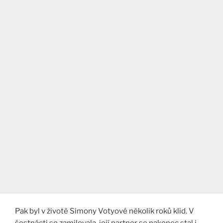
Pak byl v životě Simony Votyové několik roků klid. V
šestnácti se zamilovala, její partner se nakonec stal i