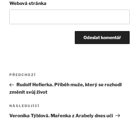
Webová stránka
Navigace
Předchozí
PŘEDCHOZÍ
pro
příspěvek
Rudolf Hofierka. Příběh muže, který se rozhodl
příspěvek
změnit svůj život
Následující
NÁSLEDUJÍCÍ
příspěvek
Veronika Týblová. Mařenka z Arabely dnes učí