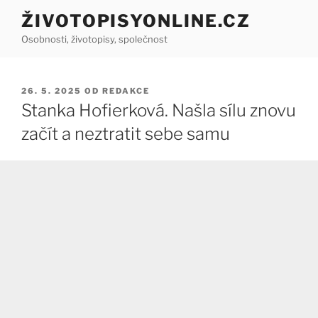
Přejít
ŽIVOTOPISYONLINE.CZ
k
Osobnosti, životopisy, společnost
obsahu
webu
PUBLIKOVÁNO
26. 5. 2025
OD
REDAKCE
Stanka Hofierková. Našla sílu znovu
začít a neztratit sebe samu