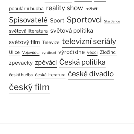
reality show
populární hudba
režiséři
Sportovci
Spisovatelé
Sport
StarDance
světová politika
světová literatura
televizní seriály
světový film
Televize
výročí dne
Ulice
Zločinci
vědci
Vojevůdci
vynálezci
Česká politika
zpěváci
zpěvačky
české divadlo
česká literatura
česká hudba
český film