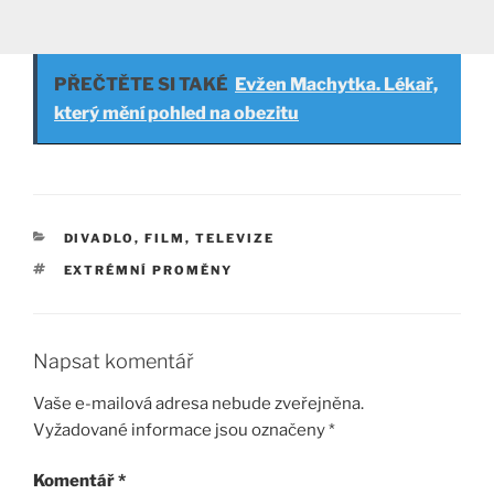
PŘEČTĚTE SI TAKÉ
Evžen Machytka. Lékař,
který mění pohled na obezitu
RUBRIKY
DIVADLO, FILM, TELEVIZE
ŠTÍTKY
EXTRÉMNÍ PROMĚNY
Napsat komentář
Vaše e-mailová adresa nebude zveřejněna.
Vyžadované informace jsou označeny
*
Komentář
*