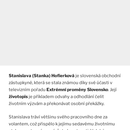
Stanislava (Stanka) Hofierková
je slovenská obchodní
zástupkyně, která se stala známou díky své účasti v
televizním pořadu
Extrémní proměny Slovensko
. Její
životopis
je příkladem odvahy a odhodlání čelit
životním výzvám a překonávat osobní překážky.
Stanislava tráví většinu svého pracovního dne za
volantem, což přispělo k jejímu sedavému životnímu