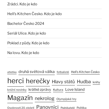
Zrádci. Kdo je kdo
Hell’s Kitchen Česko. Kdo je kdo
Bachelor Česko 2024
Seriál Ulice. Kdo je kdo
Poklad z půdy. Kdo je kdo
Na lovu. Kdo je kdo
druhá světová válka
Hell’s Kitchen Česko
fotbalisté
atletika
herci
herečky
Hlavy států
Hudba
knihy
Love Island
krátké zprávy
Kultura
knižní novinky
Magazín
nekrolog
Olympijské hry
Panovníci
Osobnosti 20. století
Politika
Podnikatelé