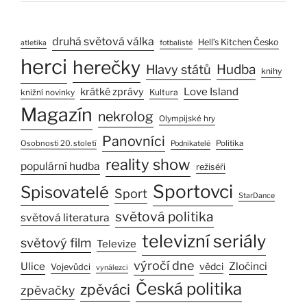
druhá světová válka
Hell’s Kitchen Česko
atletika
fotbalisté
herci
herečky
Hlavy států
Hudba
knihy
Love Island
krátké zprávy
Kultura
knižní novinky
Magazín
nekrolog
Olympijské hry
Panovníci
Osobnosti 20. století
Politika
Podnikatelé
reality show
populární hudba
režiséři
Sportovci
Spisovatelé
Sport
StarDance
světová politika
světová literatura
televizní seriály
světový film
Televize
výročí dne
Ulice
Zločinci
vědci
Vojevůdci
vynálezci
Česká politika
zpěváci
zpěvačky