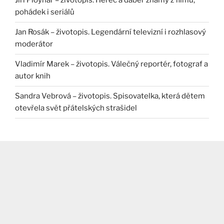
Jiří Ployhar – životopis. Herec a dabér známý z filmů,
pohádek i seriálů
Jan Rosák – životopis. Legendární televizní i rozhlasový
moderátor
Vladimír Marek – životopis. Válečný reportér, fotograf a
autor knih
Sandra Vebrová – životopis. Spisovatelka, která dětem
otevřela svět přátelských strašidel