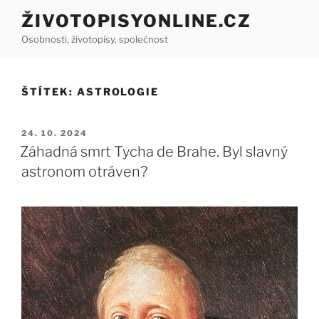
Přejít
ŽIVOTOPISYONLINE.CZ
k
Osobnosti, životopisy, společnost
obsahu
webu
ŠTÍTEK:
ASTROLOGIE
PUBLIKOVÁNO
24. 10. 2024
Záhadná smrt Tycha de Brahe. Byl slavný
astronom otráven?