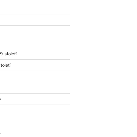
. století
toletí
y
y