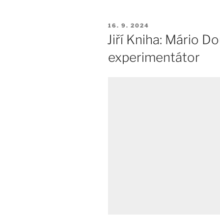
PUBLIKOVÁNO
16. 9. 2024
Jiří Kniha: Mário Do
experimentátor