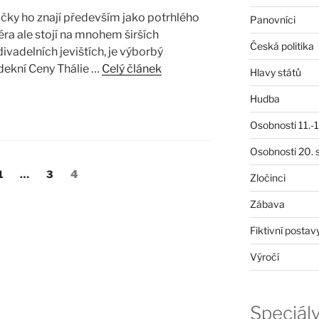
vačky ho znají především jako potrhlého
Panovníci
éra ale stojí na mnohem širších
Česká politika
ivadelních jevištích, je výborbý
adekní Ceny Thálie …
Celý článek
Hlavy států
Hudba
Osobnosti 11.-19
Osobnosti 20. s
Stránka:
Stránka:
Stránka:
1
…
3
4
Zločinci
Zábava
Fiktivní postav
Výročí
Speciál