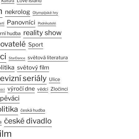
Love Island
Kultura
n
nekrolog
Olympijské hry
Panovníci
etí
Podnikatelé
reality show
rní hudba
sovatelé
Sport
ci
světová literatura
StarDance
litika
světový film
levizní seriály
Ulice
výročí dne
Zločinci
vědci
zci
pěváci
litika
česká hudba
české divadlo
a
ilm