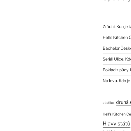
Zrádci. Kdo je 
Hell’s Kitchen 
Bachelor Česk
Seriál Ulice. Kd
Poklad z půdy. 
Na lovu. Kdo je
druhá 
atletika
Hell’s Kitchen Č
Hlavy států