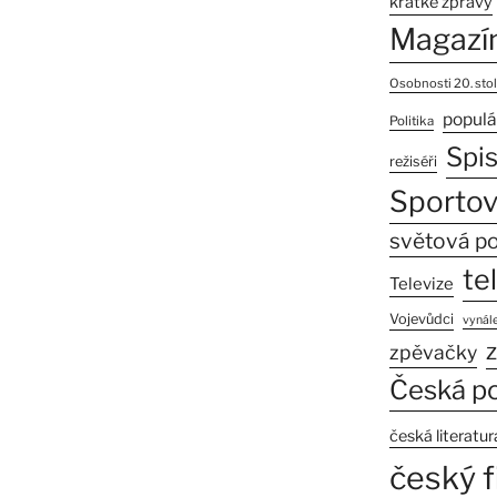
krátké zprávy
Magazí
Osobnosti 20. stol
populá
Politika
Spi
režiséři
Sportov
světová po
te
Televize
Vojevůdci
vynále
z
zpěvačky
Česká po
česká literatur
český f