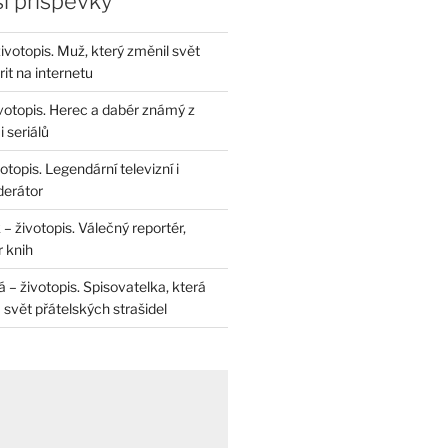
í příspěvky
životopis. Muž, který změnil svět
rit na internetu
životopis. Herec a dabér známý z
 seriálů
otopis. Legendární televizní i
derátor
– životopis. Válečný reportér,
r knih
– životopis. Spisovatelka, která
svět přátelských strašidel