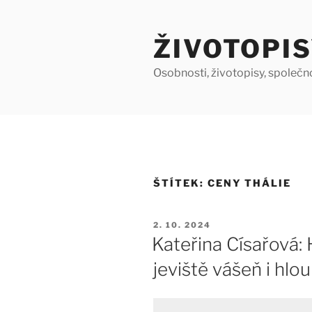
Přejít
k
ŽIVOTOPIS
obsahu
webu
Osobnosti, životopisy, společn
ŠTÍTEK:
CENY THÁLIE
PUBLIKOVÁNO
2. 10. 2024
Kateřina Císařová: 
jeviště vášeň i hlo