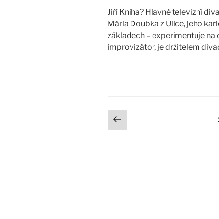
Jiří Kniha? Hlavně televizní di
Mária Doubka z Ulice, jeho kari
základech – experimentuje na d
improvizátor, je držitelem div
Stránkování
Předchozí
stránka
příspěvků