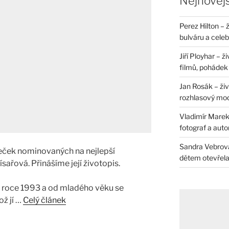
Nejnovějš
Perez Hilton – 
bulváru a celeb
Jiří Ployhar – 
filmů, pohádek i
Jan Rosák – živ
rozhlasový mo
Vladimír Marek 
fotograf a auto
Sandra Vebrová 
eček nominovaných na nejlepší
dětem otevřela 
sařová. Přinášíme její životopis.
v roce 1993 a od mladého věku se
ož jí …
Celý článek