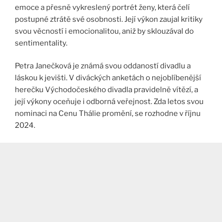
emoce a přesně vykreslený portrét ženy, která čelí
postupné ztrátě své osobnosti. Její výkon zaujal kritiky
svou věcností i emocionalitou, aniž by sklouzával do
sentimentality​.
Petra Janečková je známá svou oddaností divadlu a
láskou k jevišti. V diváckých anketách o nejoblíbenější
herečku Východočeského divadla pravidelně vítězí, a
její výkony oceňuje i odborná veřejnost. Zda letos svou
nominaci na Cenu Thálie promění, se rozhodne v říjnu
2024​.