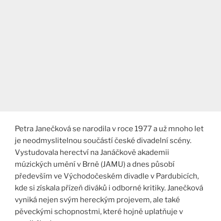
Petra Janečková se narodila v roce 1977 a už mnoho let
je neodmyslitelnou součástí české divadelní scény.
Vystudovala herectví na Janáčkově akademii
múzických umění v Brně (JAMU) a dnes působí
především ve Východočeském divadle v Pardubicích,
kde si získala přízeň diváků i odborné kritiky. Janečková
vyniká nejen svým hereckým projevem, ale také
pěveckými schopnostmi, které hojně uplatňuje v