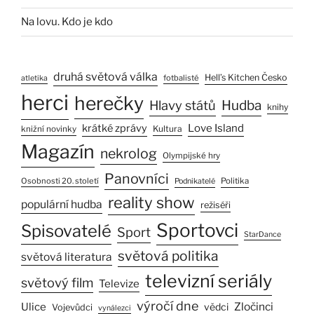
Na lovu. Kdo je kdo
druhá světová válka
Hell’s Kitchen Česko
fotbalisté
atletika
herci
herečky
Hlavy států
Hudba
knihy
Love Island
krátké zprávy
Kultura
knižní novinky
Magazín
nekrolog
Olympijské hry
Panovníci
Osobnosti 20. století
Politika
Podnikatelé
reality show
populární hudba
režiséři
Sportovci
Spisovatelé
Sport
StarDance
světová politika
světová literatura
televizní seriály
světový film
Televize
výročí dne
Ulice
Zločinci
vědci
Vojevůdci
vynálezci