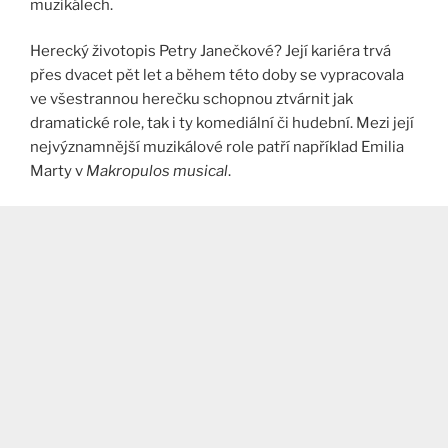
muzikálech.
Herecký životopis Petry Janečkové? Její kariéra trvá
přes dvacet pět let a během této doby se vypracovala
ve všestrannou herečku schopnou ztvárnit jak
dramatické role, tak i ty komediální či hudební. Mezi její
nejvýznamnější muzikálové role patří například Emilia
Marty v
Makropulos musical
​.