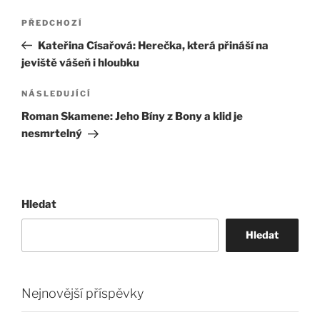
Navigace
Předchozí
PŘEDCHOZÍ
pro
příspěvek
Kateřina Císařová: Herečka, která přináší na
příspěvek
jeviště vášeň i hloubku
Následující
NÁSLEDUJÍCÍ
příspěvek
Roman Skamene: Jeho Bíny z Bony a klid je
nesmrtelný
Hledat
Hledat
Nejnovější příspěvky