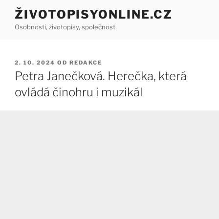
Přejít
ŽIVOTOPISYONLINE.CZ
k
Osobnosti, životopisy, společnost
obsahu
webu
PUBLIKOVÁNO
2. 10. 2024
OD
REDAKCE
Petra Janečková. Herečka, která
ovládá činohru i muzikál