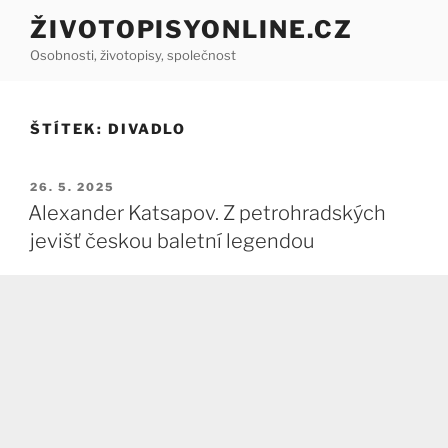
Přejít
ŽIVOTOPISYONLINE.CZ
k
Osobnosti, životopisy, společnost
obsahu
webu
ŠTÍTEK:
DIVADLO
PUBLIKOVÁNO
26. 5. 2025
Alexander Katsapov. Z petrohradských
jevišť českou baletní legendou