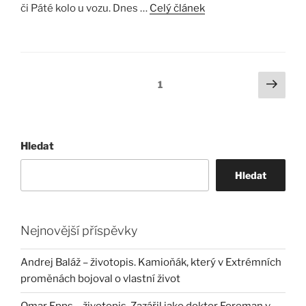
či Páté kolo u vozu. Dnes …
Celý článek
Stránkování
Další
Stránka:
1
strá
příspěvků
Hledat
Hledat
Nejnovější příspěvky
Andrej Baláž – životopis. Kamioňák, který v Extrémních
proměnách bojoval o vlastní život