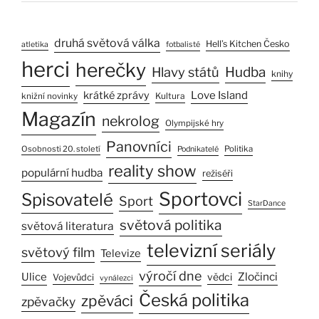
druhá světová válka
Hell’s Kitchen Česko
atletika
fotbalisté
herci
herečky
Hlavy států
Hudba
knihy
Love Island
krátké zprávy
Kultura
knižní novinky
Magazín
nekrolog
Olympijské hry
Panovníci
Osobnosti 20. století
Politika
Podnikatelé
reality show
populární hudba
režiséři
Sportovci
Spisovatelé
Sport
StarDance
světová politika
světová literatura
televizní seriály
světový film
Televize
výročí dne
Zločinci
Ulice
vědci
Vojevůdci
vynálezci
Česká politika
zpěváci
zpěvačky