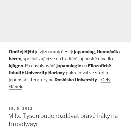
Ondřej Hýbl
je významný český
japanolog
,
tlumočník
a
herec
, specializující se na tradiční japonské divadlo
kjógen
. Po absolvování
japanologie
na
Filozofické
fakultě Univerzity Karlovy
pokračoval ve studiu
japonské literatury na
Doshisha University
…
Celý
článek
PUBLIKOVÁNO
19. 6. 2012
Mike Tyson bude rozdávat pravé háky na
Broadwayi