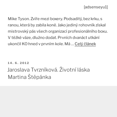
[adsenseyu1]
Mike Tyson. Zvíře mezi boxery. Podsaditý, bez krku, s
ranou, která by zabila koně. Jako jediný rohovník získal
mistrovský pás všech organizací profesionálního boxu.
V těžké váze, dlužno dodat. Prvních dvanáct utkání
ukončil KO hned v prvním kole. Má …
Celý článek
PUBLIKOVÁNO
14. 6. 2012
Jaroslava Tvrzníková. Životní láska
Martina Štěpánka