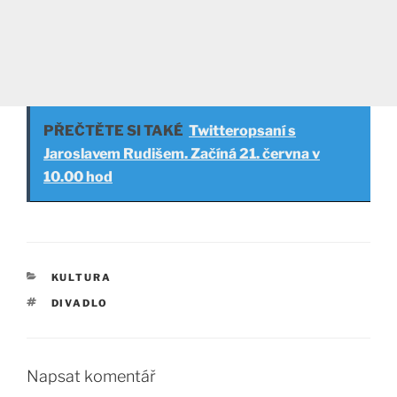
PŘEČTĚTE SI TAKÉ
Twitteropsaní s
Jaroslavem Rudišem. Začíná 21. června v
10.00 hod
RUBRIKY
KULTURA
ŠTÍTKY
DIVADLO
Napsat komentář