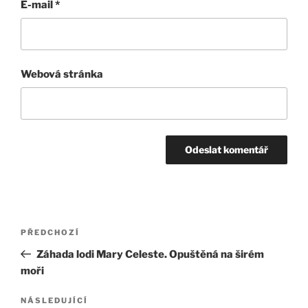
E-mail
*
Webová stránka
Navigace
Předchozí
PŘEDCHOZÍ
pro
příspěvek
Záhada lodi Mary Celeste. Opuštěná na širém
příspěvek
moři
Následující
NÁSLEDUJÍCÍ