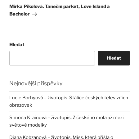
příspěvek
Mirka Pikolová. Taneční parket, Love Island a
Bachelor
Hledat
Hledat
Nejnovější příspěvky
Lucie Borhyová – životopis. Stálice českých televizních
obrazovek
Simona Krainová – životopis. Z českého mola až mezi
světové modelky
Diana Kobzanová – životopis. Miss, která přišla o