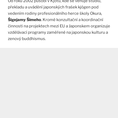
Od roku 2002 působí v Kjótu, kde se věnuje studiu,
překladu a uvádění japonských frašek kjógen pod
vedením rodiny profesionálního herce školy Okura,
Šigejamy Šimeho
. Kromě konzultační a koordinační
činnosti na projektech mezi EU a Japonskem organizuje
vzdělávací programy zaměřené na japonskou kulturu a
zenový buddhismus.