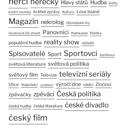
herci
herečky
Hlavy států
Hudba
knihy
Love Island
krátké zprávy
Kultura
knižní novinky
Magazín
nekrolog
Olympijské hry
Panovníci
Osobnosti 20. století
Politika
Podnikatelé
reality show
populární hudba
režiséři
Sportovci
Spisovatelé
Sport
StarDance
světová politika
světová literatura
televizní seriály
světový film
Televize
výročí dne
Ulice
Zločinci
vědci
Vojevůdci
vynálezci
Česká politika
zpěváci
zpěvačky
české divadlo
česká literatura
česká hudba
český film