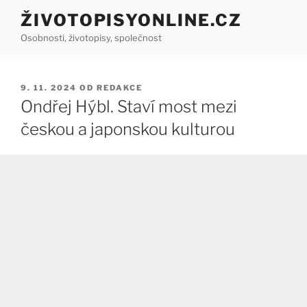
Přejít
ŽIVOTOPISYONLINE.CZ
k
Osobnosti, životopisy, společnost
obsahu
webu
PUBLIKOVÁNO
9. 11. 2024
OD
REDAKCE
Ondřej Hýbl. Staví most mezi
českou a japonskou kulturou