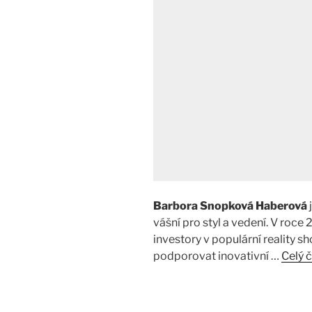
Barbora Snopková Haberová
vášní pro styl a vedení. V roce
investory v populární reality s
podporovat inovativní …
Celý 