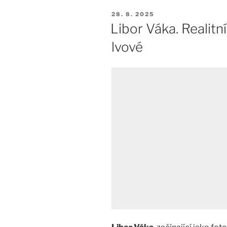
PUBLIKOVÁNO
28. 8. 2025
Libor Váka. Realitn
lvové