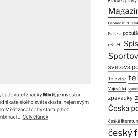
krátké zprávy
Magazí
Osobnosti 20. stol
populá
Politika
Spi
režiséři
Sportov
světová po
te
Televize
Vojevůdci
vynále
uvybudovatel značky
Mixit
, je investor,
z
zpěvačky
odnikatelského světa dostal nejen svým
Česká po
 Mixit začal coby startup bez
ombinaci …
Celý článek
česká literatur
český f