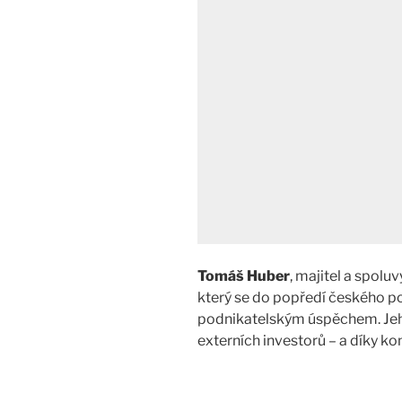
Tomáš Huber
, majitel a spol
který se do popředí českého p
podnikatelským úspěchem. Jeho
externích investorů – a díky k