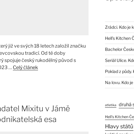
Zrádci. Kdo je 
Hell’s Kitchen 
terý již ve svých 18 letech založil značku
Bachelor Česk
ševcovskou tradicí. Od té doby
rý spojuje český rukodělný původ s
Seriál Ulice. Kd
2023 …
Celý článek
Poklad z půdy. 
Na lovu. Kdo je
druhá 
atletika
datel Mixitu v Jámě
Hell’s Kitchen Č
odnikatelská esa
Hlavy států