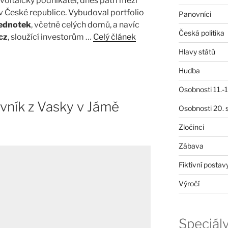
tovoltaický podnikatel, dnes patří mezi
y v České republice. Vybudoval portfolio
Panovníci
jednotek
, včetně celých domů, a navíc
Česká politika
cz
, sloužící investorům …
Celý článek
Hlavy států
Hudba
Osobnosti 11.-19
vník z Vasky v Jámě
Osobnosti 20. s
Zločinci
Zábava
Fiktivní postav
Výročí
Speciál