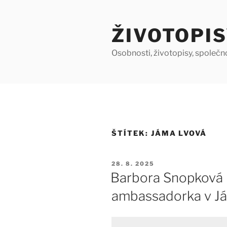
Přejít
k
ŽIVOTOPIS
obsahu
webu
Osobnosti, životopisy, společn
ŠTÍTEK:
JÁMA LVOVÁ
PUBLIKOVÁNO
28. 8. 2025
Barbora Snopková 
ambassadorka v Já