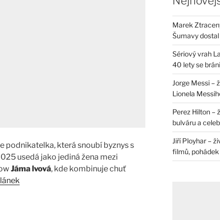
Nejnovějš
Marek Ztracený 
Šumavy dostal 
Sériový vrah La
40 lety se brán
Jorge Messi – 
Lionela Messih
Perez Hilton – 
bulváru a celeb
Jiří Ployhar – 
je podnikatelka, která snoubí byznys s
filmů, pohádek i
 2025 usedá jako jediná žena mezi
how
Jáma lvová
, kde kombinuje chuť
článek