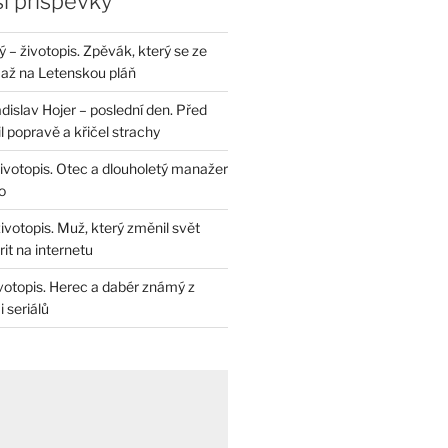
í příspěvky
– životopis. Zpěvák, který se ze
až na Letenskou pláň
dislav Hojer – poslední den. Před
il popravě a křičel strachy
životopis. Otec a dlouholetý manažer
o
životopis. Muž, který změnil svět
rit na internetu
životopis. Herec a dabér známý z
 seriálů