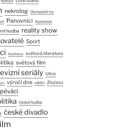
Love Island
Kultura
n
nekrolog
Olympijské hry
Panovníci
etí
Podnikatelé
reality show
rní hudba
sovatelé
Sport
ci
světová literatura
StarDance
litika
světový film
levizní seriály
Ulice
výročí dne
Zločinci
vědci
zci
pěváci
litika
česká hudba
české divadlo
a
ilm