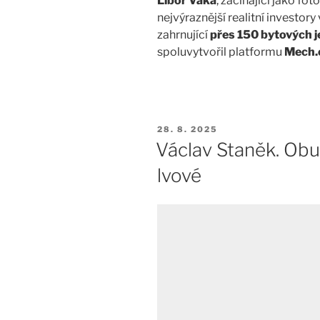
Libor Váka
, začínající jako fo
nejvýraznější realitní investor
zahrnující
přes 150 bytových 
spoluvytvořil platformu
Mech.
PUBLIKOVÁNO
28. 8. 2025
Václav Staněk. Obu
lvové