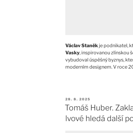
Václav Staněk
je podnikatel, k
Vasky
, inspirovanou zlínskou 
vybudoval úspěšný byznys, kte
moderním designem. V roce 
PUBLIKOVÁNO
28. 8. 2025
Tomáš Huber. Zakla
lvové hledá další p