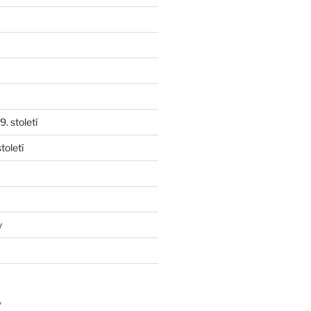
. století
toletí
y
y