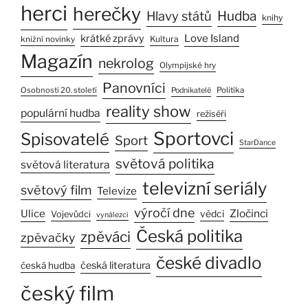
herci
herečky
Hlavy států
Hudba
knihy
Love Island
krátké zprávy
Kultura
knižní novinky
Magazín
nekrolog
Olympijské hry
Panovníci
Osobnosti 20. století
Politika
Podnikatelé
reality show
populární hudba
režiséři
Sportovci
Spisovatelé
Sport
StarDance
světová politika
světová literatura
televizní seriály
světový film
Televize
výročí dne
Ulice
Zločinci
vědci
Vojevůdci
vynálezci
Česká politika
zpěváci
zpěvačky
české divadlo
česká literatura
česká hudba
český film