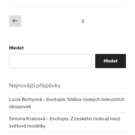
Stránkování
Předchozí
Stránka:
2
stránka
příspěvků
Hledat
Hledat
Nejnovější příspěvky
Lucie Borhyová – životopis. Stálice českých televizních
obrazovek
Simona Krainová – životopis. Z českého mola až mezi
světové modelky