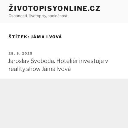
Přejít
ŽIVOTOPISYONLINE.CZ
k
Osobnosti, životopisy, společnost
obsahu
webu
ŠTÍTEK:
JÁMA LVOVÁ
PUBLIKOVÁNO
28. 8. 2025
Jaroslav Svoboda. Hoteliér investuje v
reality show Jáma lvová