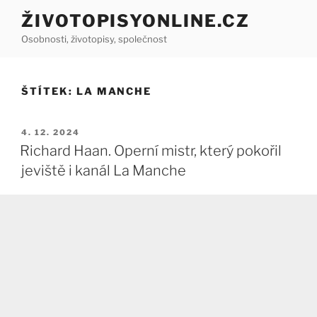
Přejít
ŽIVOTOPISYONLINE.CZ
k
Osobnosti, životopisy, společnost
obsahu
webu
ŠTÍTEK:
LA MANCHE
PUBLIKOVÁNO
4. 12. 2024
Richard Haan. Operní mistr, který pokořil
jeviště i kanál La Manche