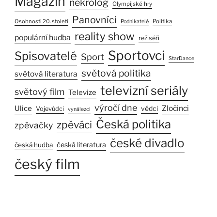
Magazín
nekrolog
Olympijské hry
Panovníci
Osobnosti 20. století
Politika
Podnikatelé
reality show
populární hudba
režiséři
Sportovci
Spisovatelé
Sport
StarDance
světová politika
světová literatura
televizní seriály
světový film
Televize
výročí dne
Ulice
Zločinci
vědci
Vojevůdci
vynálezci
Česká politika
zpěváci
zpěvačky
české divadlo
česká literatura
česká hudba
český film