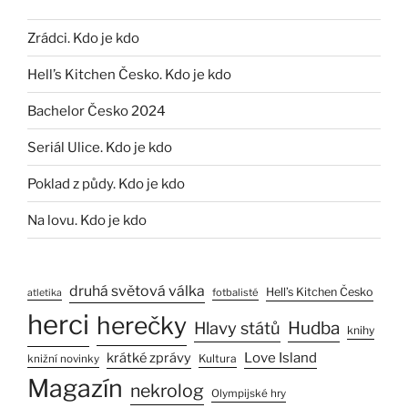
Zrádci. Kdo je kdo
Hell’s Kitchen Česko. Kdo je kdo
Bachelor Česko 2024
Seriál Ulice. Kdo je kdo
Poklad z půdy. Kdo je kdo
Na lovu. Kdo je kdo
druhá světová válka
Hell’s Kitchen Česko
fotbalisté
atletika
herci
herečky
Hlavy států
Hudba
knihy
Love Island
krátké zprávy
Kultura
knižní novinky
Magazín
nekrolog
Olympijské hry