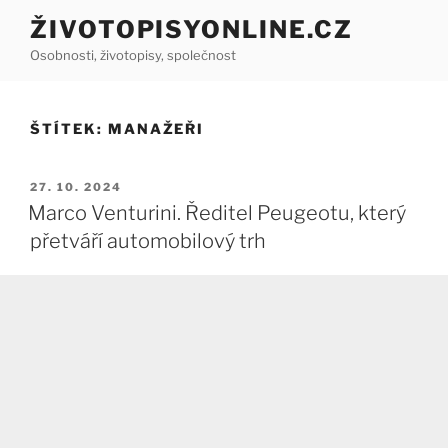
Přejít
ŽIVOTOPISYONLINE.CZ
k
Osobnosti, životopisy, společnost
obsahu
webu
ŠTÍTEK:
MANAŽEŘI
PUBLIKOVÁNO
27. 10. 2024
Marco Venturini. Ředitel Peugeotu, který
přetváří automobilový trh