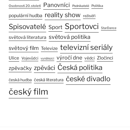
Panovníci
Osobnosti 20. století
Politika
Podnikatelé
reality show
populární hudba
režiséři
Sportovci
Spisovatelé
Sport
StarDance
světová politika
světová literatura
televizní seriály
světový film
Televize
výročí dne
Ulice
Zločinci
vědci
Vojevůdci
vynálezci
Česká politika
zpěváci
zpěvačky
české divadlo
česká literatura
česká hudba
český film