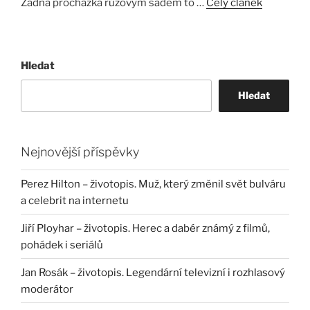
Žádná procházka růžovým sadem to …
Celý článek
Hledat
Hledat
Nejnovější příspěvky
Perez Hilton – životopis. Muž, který změnil svět bulváru
a celebrit na internetu
Jiří Ployhar – životopis. Herec a dabér známý z filmů,
pohádek i seriálů
Jan Rosák – životopis. Legendární televizní i rozhlasový
moderátor