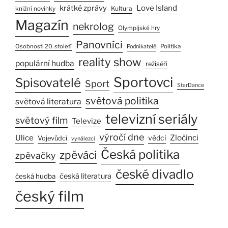
Love Island
krátké zprávy
Kultura
knižní novinky
Magazín
nekrolog
Olympijské hry
Panovníci
Osobnosti 20. století
Politika
Podnikatelé
reality show
populární hudba
režiséři
Sportovci
Spisovatelé
Sport
StarDance
světová politika
světová literatura
televizní seriály
světový film
Televize
výročí dne
Ulice
Zločinci
vědci
Vojevůdci
vynálezci
Česká politika
zpěváci
zpěvačky
české divadlo
česká literatura
česká hudba
český film