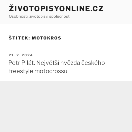
Přejít
ŽIVOTOPISYONLINE.CZ
k
Osobnosti, životopisy, společnost
obsahu
webu
ŠTÍTEK:
MOTOKROS
PUBLIKOVÁNO
21. 2. 2024
Petr Pilát. Největší hvězda českého
freestyle motocrossu