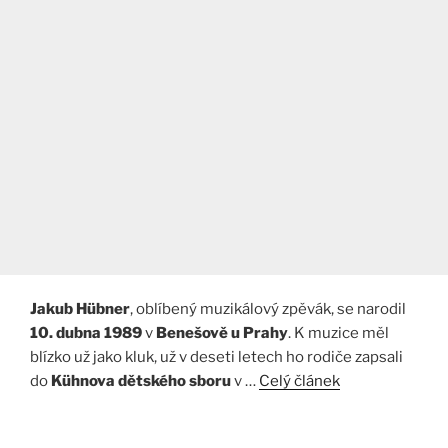
Jakub Hübner
, oblíbený muzikálový zpěvák, se narodil
10. dubna 1989
v
Benešově u Prahy
. K muzice měl
blízko už jako kluk, už v deseti letech ho rodiče zapsali
do
Kühnova dětského sboru
v …
Celý článek