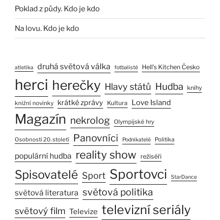
Poklad z půdy. Kdo je kdo
Na lovu. Kdo je kdo
druhá světová válka
Hell’s Kitchen Česko
atletika
fotbalisté
herci
herečky
Hlavy států
Hudba
knihy
Love Island
krátké zprávy
Kultura
knižní novinky
Magazín
nekrolog
Olympijské hry
Panovníci
Osobnosti 20. století
Politika
Podnikatelé
reality show
populární hudba
režiséři
Sportovci
Spisovatelé
Sport
StarDance
světová politika
světová literatura
televizní seriály
světový film
Televize