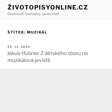
Přejít
ŽIVOTOPISYONLINE.CZ
k
Osobnosti, životopisy, společnost
obsahu
webu
ŠTÍTEK:
MUZIKÁL
PUBLIKOVÁNO
25. 11. 2024
Jakub Hübner. Z dětského sboru na
muzikálová jeviště