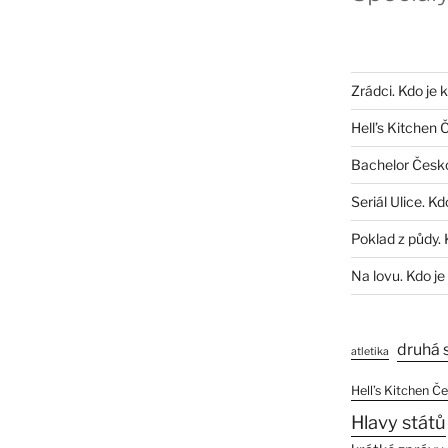
Zrádci. Kdo je 
Hell’s Kitchen 
Bachelor Česk
Seriál Ulice. Kd
Poklad z půdy. 
Na lovu. Kdo je
druhá 
atletika
Hell’s Kitchen Č
Hlavy států