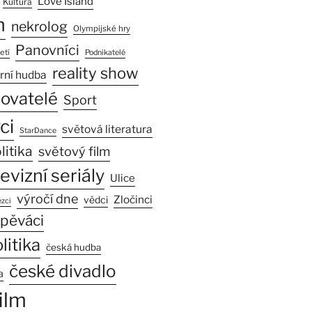
Love Island
Kultura
n
nekrolog
Olympijské hry
Panovníci
etí
Podnikatelé
reality show
rní hudba
sovatelé
Sport
ci
světová literatura
StarDance
litika
světový film
levizní seriály
Ulice
výročí dne
Zločinci
vědci
zci
pěváci
litika
česká hudba
české divadlo
a
ilm