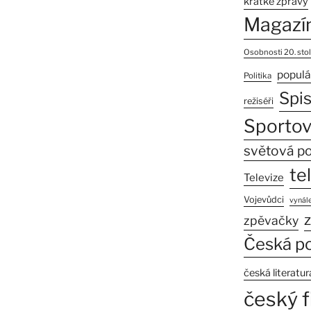
krátké zprávy
Magazí
Osobnosti 20. stol
populá
Politika
Spi
režiséři
Sportov
světová po
te
Televize
Vojevůdci
vynále
z
zpěvačky
Česká po
česká literatur
český f