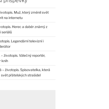
í příspěvky
životopis. Muž, který změnil svět
rit na internetu
životopis. Herec a dabér známý z
 seriálů
otopis. Legendární televizní i
derátor
– životopis. Válečný reportér,
r knih
– životopis. Spisovatelka, která
svět přátelských strašidel