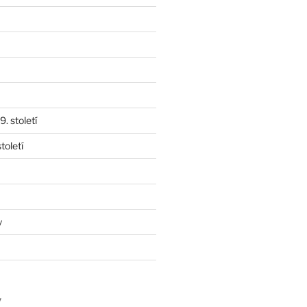
. století
toletí
y
y