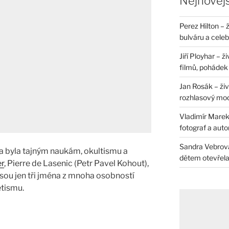
Nejnovějš
Perez Hilton – 
bulváru a celeb
Jiří Ployhar – 
filmů, pohádek i
Jan Rosák – živ
rozhlasový mo
Vladimír Marek 
fotograf a auto
Sandra Vebrová 
a byla tajným naukám, okultismu a
dětem otevřela 
er
, Pierre de Lasenic (Petr Pavel Kohout),
jsou jen tři jména z mnoha osobností
tismu.