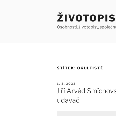
Přejít
k
ŽIVOTOPIS
obsahu
webu
Osobnosti, životopisy, společn
ŠTÍTEK:
OKULTISTÉ
PUBLIKOVÁNO
1. 3. 2023
Jiří Arvéd Smíchovs
udavač