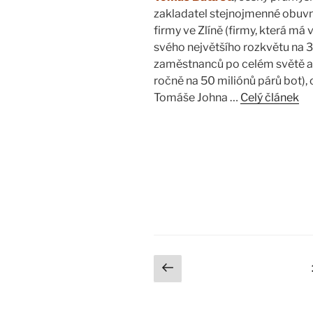
zakladatel stejnojmenné obuv
firmy ve Zlíně (firmy, která má
svého největšího rozkvětu na 
zaměstnanců po celém světě a
ročně na 50 miliónů párů bot), 
Tomáše Johna …
Celý článek
Stránkování
Předchozí
stránka
příspěvků