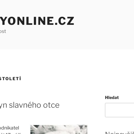
YONLINE.CZ
ost
STOLETÍ
Hledat
yn slavného otce
odnikatel