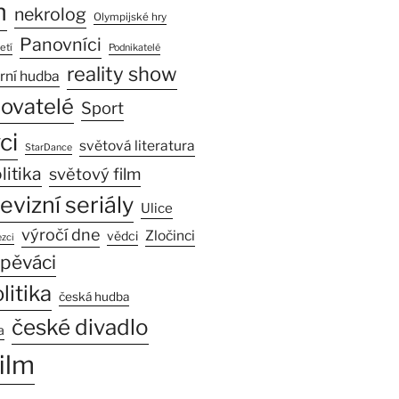
n
nekrolog
Olympijské hry
Panovníci
etí
Podnikatelé
reality show
rní hudba
sovatelé
Sport
ci
světová literatura
StarDance
litika
světový film
levizní seriály
Ulice
výročí dne
Zločinci
vědci
zci
pěváci
litika
česká hudba
české divadlo
a
ilm