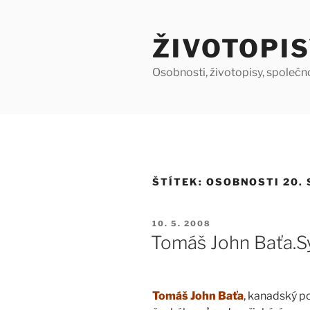
Přejít
k
ŽIVOTOPIS
obsahu
webu
Osobnosti, životopisy, společn
ŠTÍTEK:
OSOBNOSTI 20. 
PUBLIKOVÁNO
10. 5. 2008
Tomáš John Baťa.S
Tomáš John Baťa
, kanadský p