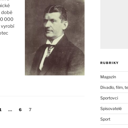
nické
 v době
30 000
 vyrobí
otec
RUBRIKY
Magazín
Divadlo, film, t
Sportovci
Spisovatelé
Stránka:
Stránka:
Stránka:
1
…
6
7
Sport