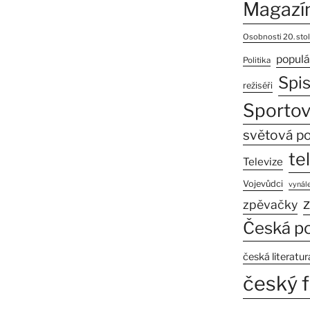
Magazí
Osobnosti 20. stol
populá
Politika
Spi
režiséři
Sportov
světová po
te
Televize
Vojevůdci
vynále
z
zpěvačky
Česká po
česká literatur
český f