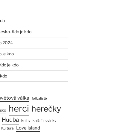
kdo
Česko. Kdo je kdo
o 2024
o je kdo
Kdo je kdo
 kdo
světová válka
fotbalisté
herci
herečky
esko
Hudba
knihy
knižní novinky
Love Island
Kultura