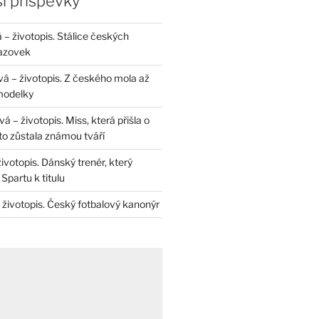
í příspěvky
– životopis. Stálice českých
razovek
á – životopis. Z českého mola až
modelky
 – životopis. Miss, která přišla o
to zůstala známou tváří
životopis. Dánský trenér, který
Spartu k titulu
 životopis. Český fotbalový kanonýr