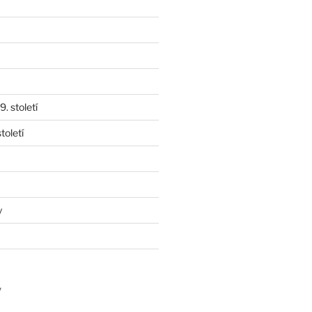
. století
toletí
y
y