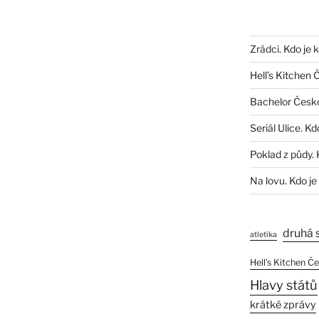
Zrádci. Kdo je 
Hell’s Kitchen 
Bachelor Česk
Seriál Ulice. Kd
Poklad z půdy. 
Na lovu. Kdo je
druhá 
atletika
Hell’s Kitchen Č
Hlavy států
krátké zprávy