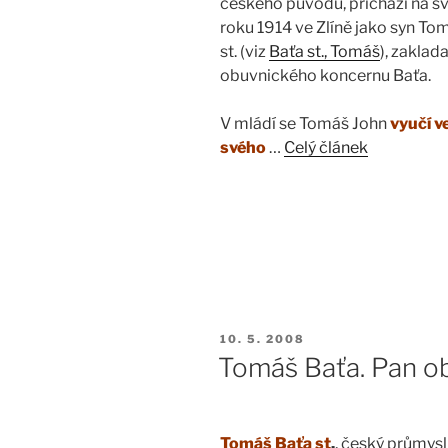
českého původu, přichází na svě
roku 1914 ve Zlíně jako syn To
st. (viz
Baťa st., Tomáš
), zaklad
obuvnického koncernu Baťa.
V mládí se Tomáš John
vyučí v
svého
…
Celý článek
PUBLIKOVÁNO
10. 5. 2008
Tomáš Baťa. Pan o
Tomáš Baťa st
.
, český průmysl