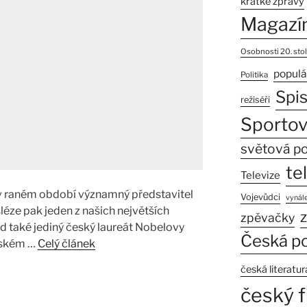
krátké zprávy
Magazí
Osobnosti 20. stol
populá
Politika
Spi
režiséři
Sportov
světová po
te
Televize
, v raném období významný představitel
Vojevůdci
vynále
léze pak jeden z našich největších
z
zpěvačky
d také jediný český laureát Nobelovy
Česká po
ovském …
Celý článek
česká literatur
český f