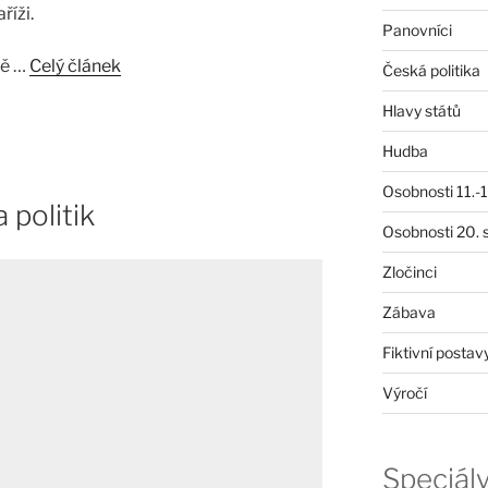
říži.
Panovníci
tě …
Celý článek
Česká politika
Hlavy států
Hudba
Osobnosti 11.-19
 politik
Osobnosti 20. s
Zločinci
Zábava
Fiktivní postav
Výročí
Speciál