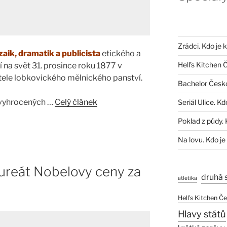
Zrádci. Kdo je 
zaik, dramatik a publicista
etického a
Hell’s Kitchen 
 na svět 31. prosince roku 1877 v
tele lobkovického mělnického panství.
Bachelor Česk
 vyhrocených …
Celý článek
Seriál Ulice. Kd
Poklad z půdy. 
Na lovu. Kdo je
aureát Nobelovy ceny za
druhá 
atletika
Hell’s Kitchen Č
Hlavy států