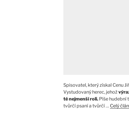
Spisovatel, který získal Cenu J
Vystudovaný herec, jehož
výra
té nejmenší roli.
Píše hudební t
tvůrčí psaní a tvůrčí …
Celý člá