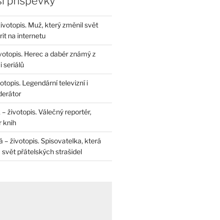
í příspěvky
životopis. Muž, který změnil svět
rit na internetu
životopis. Herec a dabér známý z
 seriálů
otopis. Legendární televizní i
derátor
– životopis. Válečný reportér,
r knih
– životopis. Spisovatelka, která
svět přátelských strašidel