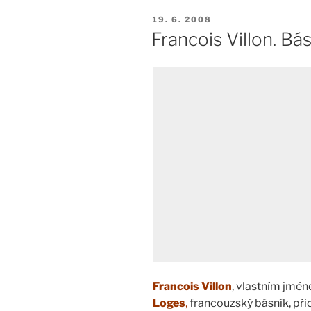
PUBLIKOVÁNO
19. 6. 2008
Francois Villon. Bás
Francois Villon
, vlastním jmé
Loges
,
francouzský básník, přic