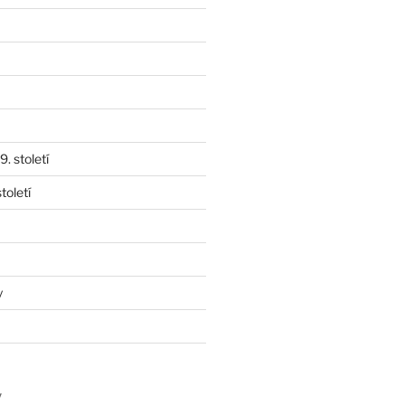
. století
toletí
y
y