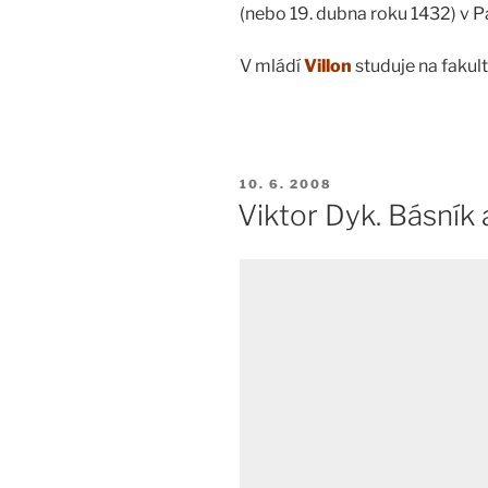
(nebo 19. dubna roku 1432) v Pa
V mládí
Villon
studuje na fakul
PUBLIKOVÁNO
10. 6. 2008
Viktor Dyk. Básník a