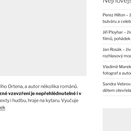
Nejnovějš
Perez Hilton – 
bulváru a celeb
Jiří Ployhar – 
filmů, pohádek i
Jan Rosák – živ
rozhlasový mo
Vladimír Marek 
fotograf a auto
Sandra Vebrová 
iřího Ortena, a autor několika románů.
dětem otevřela 
zné vzevzření je nepřehlédnutelné i v
exty i hudbu, hraje na kytaru. Vyučuje
nek