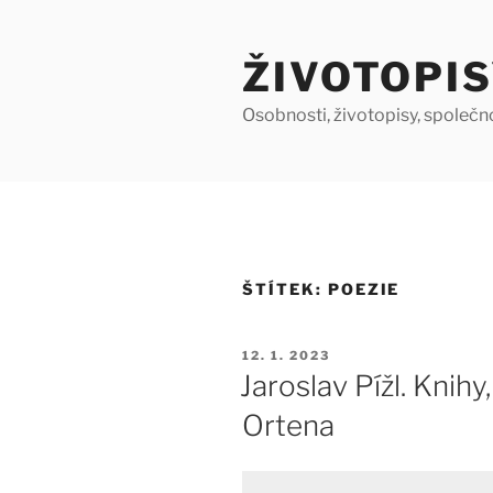
Přejít
k
ŽIVOTOPIS
obsahu
webu
Osobnosti, životopisy, společn
ŠTÍTEK:
POEZIE
PUBLIKOVÁNO
12. 1. 2023
Jaroslav Pížl. Knihy
Ortena