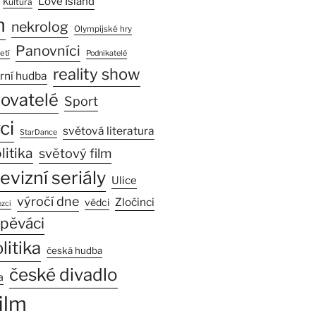
Love Island
Kultura
n
nekrolog
Olympijské hry
Panovníci
etí
Podnikatelé
reality show
rní hudba
sovatelé
Sport
ci
světová literatura
StarDance
litika
světový film
levizní seriály
Ulice
výročí dne
Zločinci
vědci
zci
pěváci
litika
česká hudba
české divadlo
a
ilm