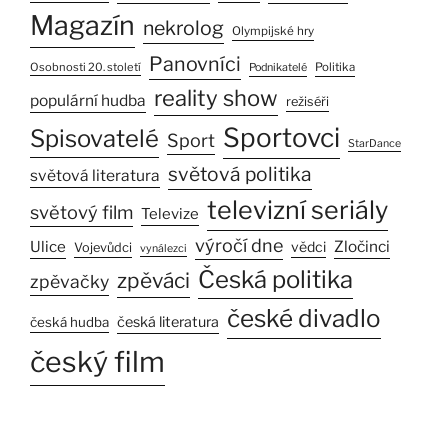
Magazín
nekrolog
Olympijské hry
Panovníci
Osobnosti 20. století
Politika
Podnikatelé
reality show
populární hudba
režiséři
Sportovci
Spisovatelé
Sport
StarDance
světová politika
světová literatura
televizní seriály
světový film
Televize
výročí dne
Ulice
Zločinci
vědci
Vojevůdci
vynálezci
Česká politika
zpěváci
zpěvačky
české divadlo
česká literatura
česká hudba
český film