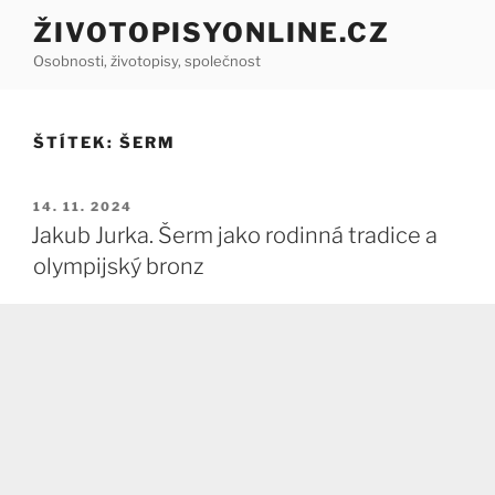
Přejít
ŽIVOTOPISYONLINE.CZ
k
Osobnosti, životopisy, společnost
obsahu
webu
ŠTÍTEK:
ŠERM
PUBLIKOVÁNO
14. 11. 2024
Jakub Jurka. Šerm jako rodinná tradice a
olympijský bronz