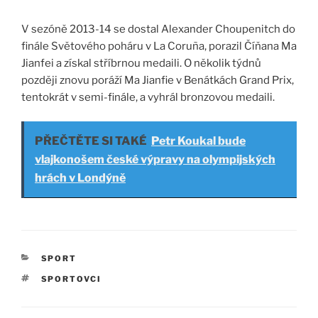
V sezóně 2013-14 se dostal Alexander Choupenitch do
finále Světového poháru v La Coruña, porazil Číňana Ma
Jianfei a získal stříbrnou medaili. O několik týdnů
později znovu poráží Ma Jianfie v Benátkách Grand Prix,
tentokrát v semi-finále, a vyhrál bronzovou medaili.
PŘEČTĚTE SI TAKÉ
Petr Koukal bude
vlajkonošem české výpravy na olympijských
hrách v Londýně
RUBRIKY
SPORT
ŠTÍTKY
SPORTOVCI