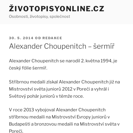
Přejít
ŽIVOTOPISYONLINE.CZ
k
Osobnosti, životopisy, společnost
obsahu
webu
PUBLIKOVÁNO
30. 5. 2014
OD
REDAKCE
Alexander Choupenitch – šermíř
Alexander Choupenitch se narodil 2. května 1994, je
český fólie šermíř.
Stříbrnou medaili získal Alexander Choupenitch již na
Mistrovství světa juniorů 2012 v Poreči a vyhrál i
Světový pohár juniorů v témže roce.
V roce 2013 vybojoval Alexander Choupenitch
stříbrnou medaili na Mistrovství Evropy juniorů v
Budapešti a bronzovou medaili na Mistrovství světa v
Poreči.