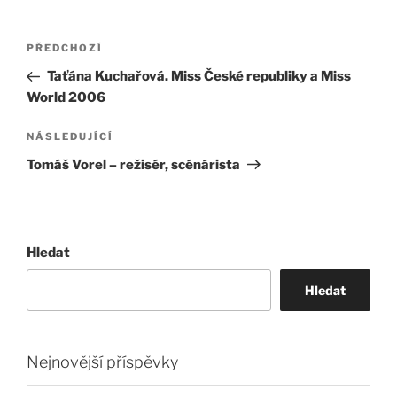
Navigace
Předchozí
PŘEDCHOZÍ
pro
příspěvek
Taťána Kuchařová. Miss České republiky a Miss
příspěvek
World 2006
Následující
NÁSLEDUJÍCÍ
příspěvek
Tomáš Vorel – režisér, scénárista
Hledat
Hledat
Nejnovější příspěvky