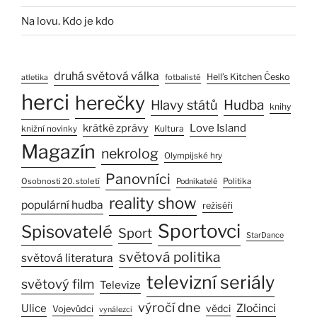
Na lovu. Kdo je kdo
druhá světová válka
Hell’s Kitchen Česko
fotbalisté
atletika
herci
herečky
Hlavy států
Hudba
knihy
Love Island
krátké zprávy
Kultura
knižní novinky
Magazín
nekrolog
Olympijské hry
Panovníci
Osobnosti 20. století
Politika
Podnikatelé
reality show
populární hudba
režiséři
Sportovci
Spisovatelé
Sport
StarDance
světová politika
světová literatura
televizní seriály
světový film
Televize
výročí dne
Ulice
Zločinci
vědci
Vojevůdci
vynálezci