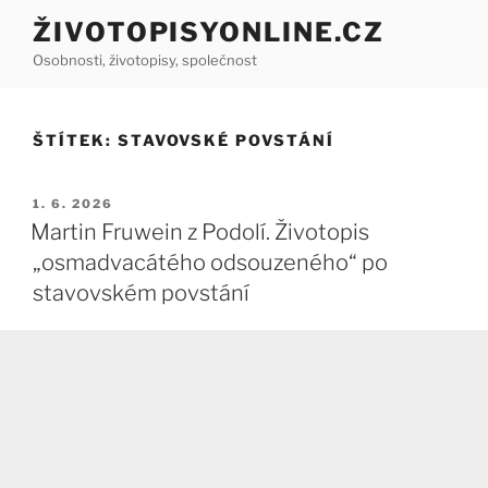
Přejít
ŽIVOTOPISYONLINE.CZ
k
Osobnosti, životopisy, společnost
obsahu
webu
ŠTÍTEK:
STAVOVSKÉ POVSTÁNÍ
PUBLIKOVÁNO
1. 6. 2026
Martin Fruwein z Podolí. Životopis
„osmadvacátého odsouzeného“ po
stavovském povstání