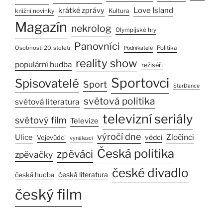
Love Island
krátké zprávy
Kultura
knižní novinky
Magazín
nekrolog
Olympijské hry
Panovníci
Osobnosti 20. století
Politika
Podnikatelé
reality show
populární hudba
režiséři
Sportovci
Spisovatelé
Sport
StarDance
světová politika
světová literatura
televizní seriály
světový film
Televize
výročí dne
Zločinci
Ulice
vědci
Vojevůdci
vynálezci
Česká politika
zpěváci
zpěvačky
české divadlo
česká literatura
česká hudba
český film