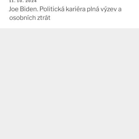
PUBLIKOVÁNO
11. 10. 2024
Joe Biden. Politická kariéra plná výzev a
osobních ztrát