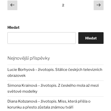
Stránkování
Předchozí
Další
Stránka:
2
stránka
strá
příspěvků
Hledat
Hledat
Nejnovější příspěvky
Lucie Borhyová – životopis. Stálice českých televizních
obrazovek
Simona Krainová – životopis. Z českého mola až mezi
světové modelky
Diana Kobzanová – životopis. Miss, která přišla o
korunku a přesto zůstala známou tváří