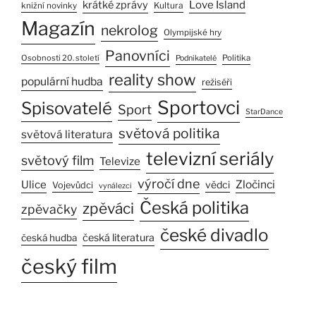
Love Island
krátké zprávy
Kultura
knižní novinky
Magazín
nekrolog
Olympijské hry
Panovníci
Osobnosti 20. století
Politika
Podnikatelé
reality show
populární hudba
režiséři
Sportovci
Spisovatelé
Sport
StarDance
světová politika
světová literatura
televizní seriály
světový film
Televize
výročí dne
Ulice
Zločinci
vědci
Vojevůdci
vynálezci
Česká politika
zpěváci
zpěvačky
české divadlo
česká literatura
česká hudba
český film