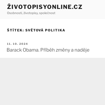
Přejít
ŽIVOTOPISYONLINE.CZ
k
Osobnosti, životopisy, společnost
obsahu
webu
ŠTÍTEK:
SVĚTOVÁ POLITIKA
PUBLIKOVÁNO
11. 10. 2024
Barack Obama. Příběh změny a naděje