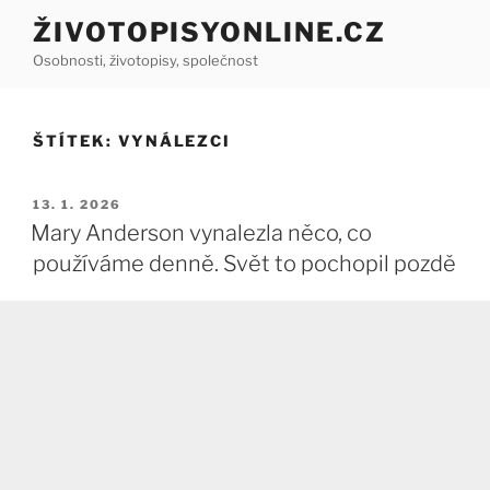
Přejít
ŽIVOTOPISYONLINE.CZ
k
Osobnosti, životopisy, společnost
obsahu
webu
ŠTÍTEK:
VYNÁLEZCI
PUBLIKOVÁNO
13. 1. 2026
Mary Anderson vynalezla něco, co
používáme denně. Svět to pochopil pozdě