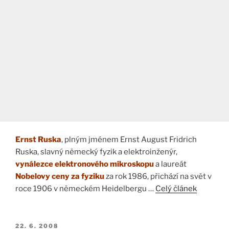
Ernst Ruska
, plným jménem Ernst August Fridrich
Ruska, slavný německý fyzik a elektroinženýr,
vynálezce elektronového mikroskopu
a laureát
Nobelovy ceny za fyziku
za rok 1986, přichází na svět v
roce 1906 v německém Heidelbergu …
Celý článek
PUBLIKOVÁNO
22. 6. 2008