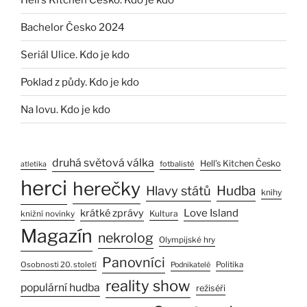
Bachelor Česko 2024
Seriál Ulice. Kdo je kdo
Poklad z půdy. Kdo je kdo
Na lovu. Kdo je kdo
druhá světová válka
Hell’s Kitchen Česko
fotbalisté
atletika
herci
herečky
Hlavy států
Hudba
knihy
Love Island
krátké zprávy
Kultura
knižní novinky
Magazín
nekrolog
Olympijské hry
Panovníci
Osobnosti 20. století
Politika
Podnikatelé
reality show
populární hudba
režiséři