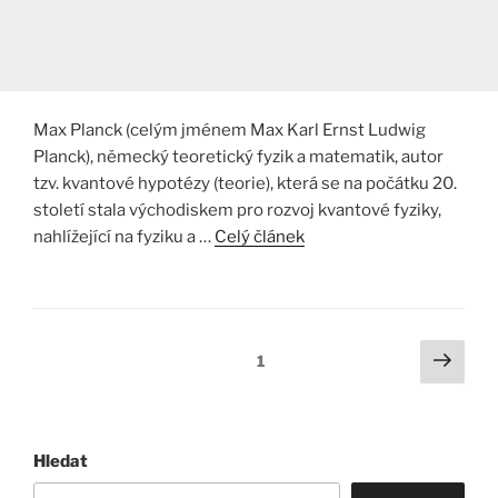
Max Planck (celým jménem Max Karl Ernst Ludwig
Planck), německý teoretický fyzik a matematik, autor
tzv. kvantové hypotézy (teorie), která se na počátku 20.
století stala východiskem pro rozvoj kvantové fyziky,
nahlížející na fyziku a …
Celý článek
Stránkování
Další
Stránka:
1
strá
příspěvků
Hledat