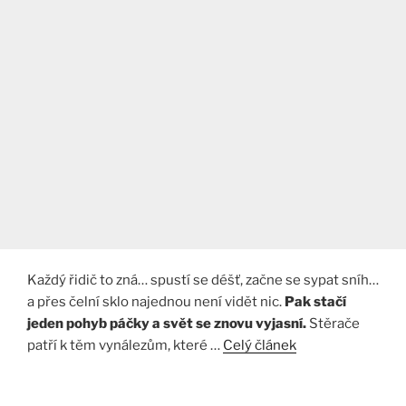
Každý řidič to zná… spustí se déšť, začne se sypat sníh…
a přes čelní sklo najednou není vidět nic.
Pak stačí
jeden pohyb páčky a svět se znovu vyjasní.
Stěrače
patří k těm vynálezům, které …
Celý článek