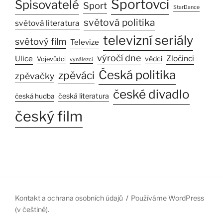
Sportovci
Spisovatelé
Sport
StarDance
světová politika
světová literatura
televizní seriály
světový film
Televize
výročí dne
Ulice
Zločinci
vědci
Vojevůdci
vynálezci
Česká politika
zpěváci
zpěvačky
české divadlo
česká literatura
česká hudba
český film
Kontakt a ochrana osobních údajů
Používáme WordPress
(v češtině).