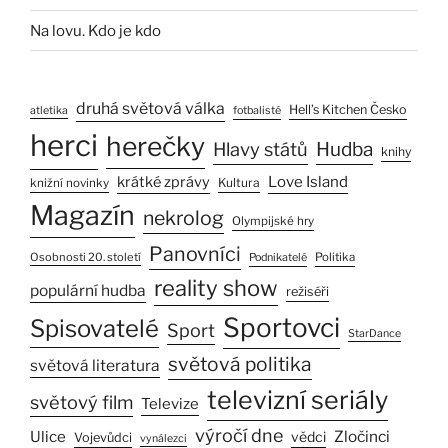
Na lovu. Kdo je kdo
druhá světová válka
Hell’s Kitchen Česko
atletika
fotbalisté
herci
herečky
Hlavy států
Hudba
knihy
Love Island
krátké zprávy
Kultura
knižní novinky
Magazín
nekrolog
Olympijské hry
Panovníci
Osobnosti 20. století
Politika
Podnikatelé
reality show
populární hudba
režiséři
Sportovci
Spisovatelé
Sport
StarDance
světová politika
světová literatura
televizní seriály
světový film
Televize
výročí dne
Ulice
Zločinci
vědci
Vojevůdci
vynálezci