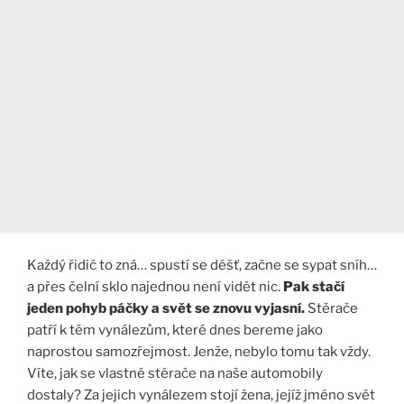
Každý řidič to zná… spustí se déšť, začne se sypat sníh…
a přes čelní sklo najednou není vidět nic.
Pak stačí
jeden pohyb páčky a svět se znovu vyjasní.
Stěrače
patří k těm vynálezům, které dnes bereme jako
naprostou samozřejmost. Jenže, nebylo tomu tak vždy.
Víte, jak se vlastně stěrače na naše automobily
dostaly? Za jejich vynálezem stojí žena, jejíž jméno svět