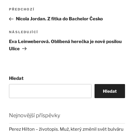
Navigace
Předchozí
PŘEDCHOZÍ
pro
příspěvek
Nicola Jordan. Z fitka do Bachelor Česko
příspěvek
Následující
NÁSLEDUJÍCÍ
příspěvek
Eva Leinweberová. Oblíbená herečka je nově posilou
Ulice
Hledat
Hledat
Nejnovější příspěvky
Perez Hilton – životopis. Muž, který změnil svět bulváru