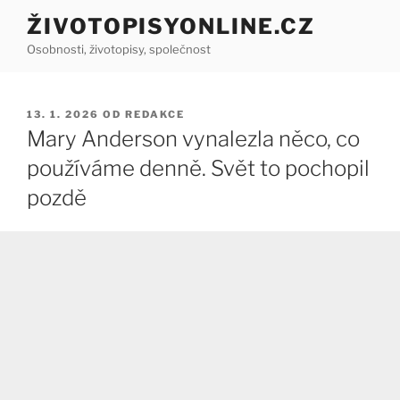
Přejít
ŽIVOTOPISYONLINE.CZ
k
Osobnosti, životopisy, společnost
obsahu
webu
PUBLIKOVÁNO
13. 1. 2026
OD
REDAKCE
Mary Anderson vynalezla něco, co
používáme denně. Svět to pochopil
pozdě