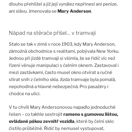
dlouho přehlížel a jíž její vynález nepřinesl ani peníze,
ani slávu. Jmenovala se
Mary Anderson
.
Nápad na stěrače přišel… v tramvaji
Stalo se tak v zimě v roce 1903, kdy Mary Anderson,
zámožná obchodnice s realitami, pobývala New Yorku.
Jednou při jízdě tramvají si všimla, že se řidič víc než
řízení věnuje manipulaci s čelním oknem. Zastavoval i
mezi zastávkami, často musel okno otvírat a ručně
stírat sníh z čelního skla. Jízda tramvaje byla pomalá,
nepohodlná a hlavně nebezpečná. Pro pasažéry i
chodce na ulici.
V tu chvíli Mary Andersonovou napadlo jednoduché
řešen – co takhle sestrojit
rameno s gumovou lištou,
ovládané pákou zevnitř vozidla
, které by čelní sklo
čistilo průběžně. Řidič by nemusel vystupovat,