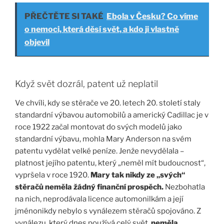
PŘEČTĚTE SI TAKÉ
Ebola v Česku? Co víme
o nemoci, která děsí svět, a kdo ji vlastně
objevil
Když svět dozrál, patent už neplatil
Ve chvíli, kdy se stěrače ve 20. letech 20. století staly
standardní výbavou automobilů a americký Cadillac je v
roce 1922 začal montovat do svých modelů jako
standardní výbavu, mohla Mary Anderson na svém
patentu vydělat velké peníze. Jenže nevydělala –
platnost jejího patentu, který „neměl mít budoucnost“,
vypršela v roce 1920.
Mary tak nikdy ze „svých“
stěračů neměla žádný finanční prospěch.
Nezbohatla
na nich, neprodávala licence automonilkám a její
jménonikdy nebylo s vynálezem stěračů spojováno. Z
vynálezu, který dnes používá celý svět,
neměla