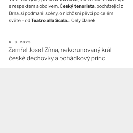
s respektem a obdivem. Č
eský tenorista
, pocházející z
Brna, si podmanil scény, o nichž sní pěvci po celém
světě – od
Teatro alla Scala
…
Celý článek
PUBLIKOVÁNO
6. 3. 2025
Zemřel Josef Zíma, nekorunovaný král
české dechovky a pohádkový princ