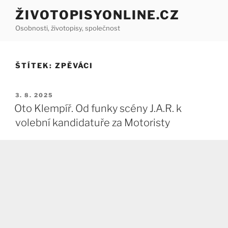
Přejít
ŽIVOTOPISYONLINE.CZ
k
Osobnosti, životopisy, společnost
obsahu
webu
ŠTÍTEK:
ZPĚVÁCI
PUBLIKOVÁNO
3. 8. 2025
Oto Klempíř. Od funky scény J.A.R. k
volební kandidatuře za Motoristy