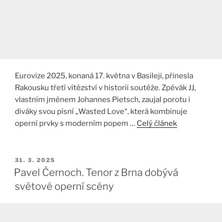
Eurovize 2025, konaná 17. května v Basileji, přinesla
Rakousku třetí vítězství v historii soutěže. Zpěvák JJ,
vlastním jménem Johannes Pietsch, zaujal porotu i
diváky svou písní „Wasted Love“, která kombinuje
operní prvky s moderním popem …
Celý článek
PUBLIKOVÁNO
31. 3. 2025
Pavel Černoch. Tenor z Brna dobývá
světové operní scény