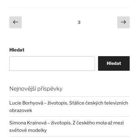
Stránkování
Předchozí
Další
Stránka:
3
stránka
strá
příspěvků
Hledat
Hledat
Nejnovější příspěvky
Lucie Borhyová – životopis. Stálice českých televizních
obrazovek
Simona Krainová – životopis. Z českého mola až mezi
světové modelky