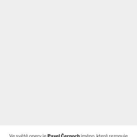
Ve světě opery je
Pavel Černoch
jméno, které rezonuje