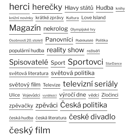
herci
herečky
Hlavy států
Hudba
knihy
Love Island
krátké zprávy
Kultura
knižní novinky
Magazín
nekrolog
Olympijské hry
Panovníci
Osobnosti 20. století
Politika
Podnikatelé
reality show
populární hudba
režiséři
Sportovci
Spisovatelé
Sport
StarDance
světová politika
světová literatura
televizní seriály
světový film
Televize
výročí dne
Ulice
Zločinci
vědci
Vojevůdci
vynálezci
Česká politika
zpěváci
zpěvačky
české divadlo
česká literatura
česká hudba
český film