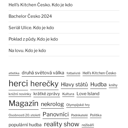
Hell’s Kitchen Česko. Kdo je kdo
Bachelor Česko 2024
Seriál Ulice. Kdo je kdo
Poklad z půdy. Kdo je kdo
Na lovu. Kdo je kdo
druhá světová válka
Hell’s Kitchen Česko
atletika
fotbalisté
herci
herečky
Hlavy států
Hudba
knihy
Love Island
krátké zprávy
Kultura
knižní novinky
Magazín
nekrolog
Olympijské hry
Panovníci
Osobnosti 20. století
Politika
Podnikatelé
reality show
populární hudba
režiséři