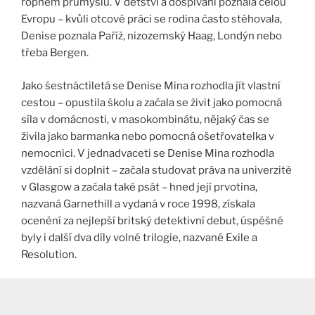
ropném průmyslu. V dětství a dospívání poznala celou
Evropu – kvůli otcově práci se rodina často stěhovala,
Denise poznala Paříž, nizozemský Haag, Londýn nebo
třeba Bergen.
Jako šestnáctiletá se Denise Mina rozhodla jít vlastní
cestou – opustila školu a začala se živit jako pomocná
síla v domácnosti, v masokombinátu, nějaký čas se
živila jako barmanka nebo pomocná ošetřovatelka v
nemocnici. V jednadvaceti se Denise Mina rozhodla
vzdělání si doplnit – začala studovat práva na univerzitě
v Glasgow a začala také psát – hned její prvotina,
nazvaná Garnethill a vydaná v roce 1998, získala
ocenění za nejlepší britský detektivní debut, úspěšné
byly i další dva díly volné trilogie, nazvané Exile a
Resolution.