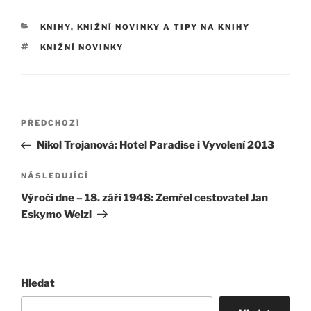
RUBRIKY
KNIHY
,
KNIŽNÍ NOVINKY A TIPY NA KNIHY
ŠTÍTKY
KNIŽNÍ NOVINKY
Navigace
Předchozí
PŘEDCHOZÍ
pro
příspěvek
Nikol Trojanová: Hotel Paradise i Vyvolení 2013
příspěvek
Následující
NÁSLEDUJÍCÍ
příspěvek
Výročí dne – 18. září 1948: Zemřel cestovatel Jan
Eskymo Welzl
Hledat