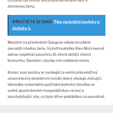
otcovou výchovou těžce poznamenané děti a
zlomenou ženu.
PŘEČTĚTE SI TAKÉ
Tipy na knižní novinky a
dotisky 1.
Mezitím na předměstí Glasgow někdo brutálně
zavraždí mladou ženu. Vyšetřovatelka Alex Morrowová
začne rozplétat pavučinu lží, která obtáčí místní
komunitu, Skotsko i stovky mil vzdálená místa.
Konec vosí sezóny je vynikající a velmi přesvědčivý
vícevrstevný detektivní román, který sleduje zničující
důsledky sobeckého počínání jednoho člověka ve
světě zpustošeném hospodářskou recesí a
zpochybňující vše, co bylo dříve pokládáno za posvátné.