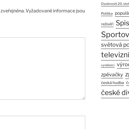
Osobnosti 20. stol
zveřejněna.
Vyžadované informace jsou
populá
Politika
Spi
režiséři
Sportov
světová po
televizní
výro
vynálezci
z
zpěvačky
č
česká hudba
české di