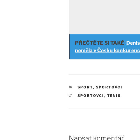
PŘEČTĚTE SI TAKÉ
Denis
neměla v Česku konkurenc
RUBRIKY
SPORT
,
SPORTOVCI
ŠTÍTKY
SPORTOVCI
,
TENIS
Napsat komentář