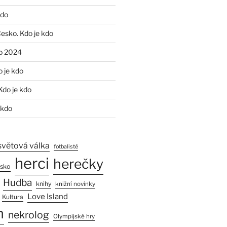
kdo
Česko. Kdo je kdo
o 2024
o je kdo
Kdo je kdo
 kdo
světová válka
fotbalisté
herci
herečky
esko
Hudba
knihy
knižní novinky
Love Island
Kultura
n
nekrolog
Olympijské hry