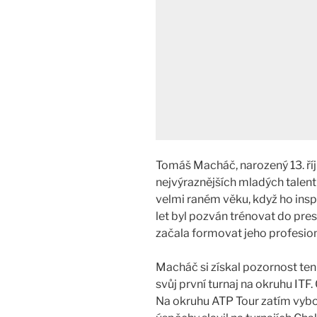
Tomáš Macháč, narozený 13. říj
nejvýraznějších mladých talent
velmi raném věku, když ho inspi
let byl pozván trénovat do pres
začala formovat jeho profesioná
Macháč si získal pozornost ten
svůj první turnaj na okruhu ITF
Na okruhu ATP Tour zatím vybojo