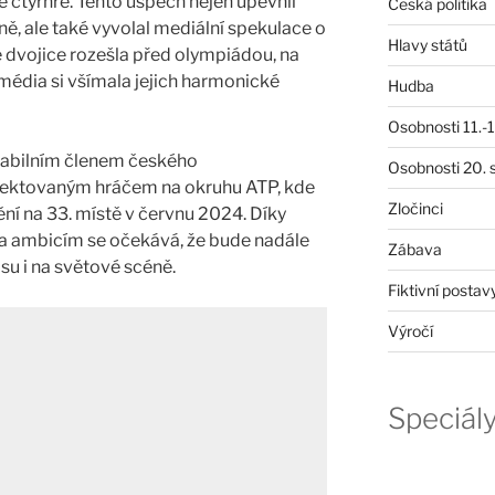
é čtyřhře. Tento úspěch nejen upevnil
Česká politika
ně, ale také vyvolal mediální spekulace o
Hlavy států
e dvojice rozešla před olympiádou, na
 média si všímala jejich harmonické
Hudba
Osobnosti 11.-19
tabilním členem českého
Osobnosti 20. s
spektovaným hráčem na okruhu ATP, kde
Zločinci
ní na 33. místě v červnu 2024. Díky
a ambicím se očekává, že bude nadále
Zábava
isu i na světové scéně.
Fiktivní postav
Výročí
Speciál