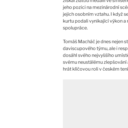
získal zlatou medaili ve smíšen
jeho pozici na mezinárodní scé
jejich osobním vztahu. I když s
kurtu podali vynikající výkon a
spolupráce​.
Tomáš Macháč je dnes nejen s
daviscupového týmu, ale i re
dosáhl svého nejvyššího umístě
svému neustálému zlepšování 
hrát klíčovou roli v českém ten