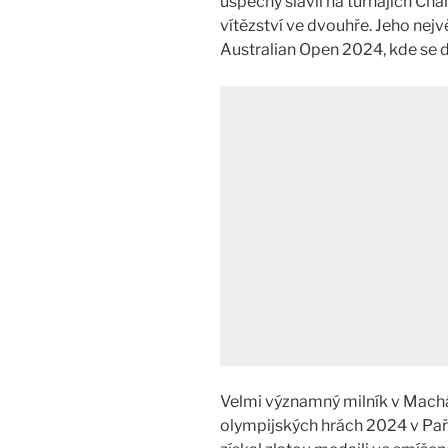
úspěchy slavil na turnajích Chal
vítězství ve dvouhře. Jeho nej
Australian Open 2024, kde se do
Velmi významný milník v Machá
olympijských hrách 2024 v Paří