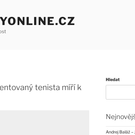
YONLINE.CZ
ost
Hledat
ntovaný tenista míří k
Nejnovějš
Andrej Baláž – 