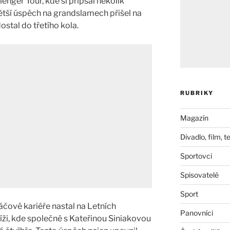
lenger Tour, kde si připsal několik
větší úspěch na grandslamech přišel na
stal do třetího kola​.
RUBRIKY
Magazín
Divadlo, film, t
Sportovci
Spisovatelé
Sport
čově kariéře nastal na Letních
Panovníci
ži, kde společně s Kateřinou Siniakovou