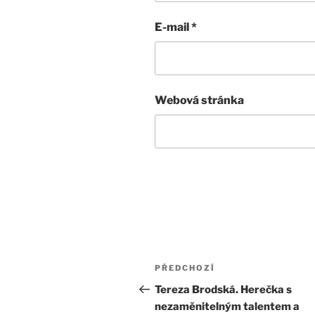
E-mail
*
Webová stránka
Navigace
Předchozí
PŘEDCHOZÍ
pro
příspěvek
Tereza Brodská. Herečka s
nezaměnitelným talentem a
příspěvek