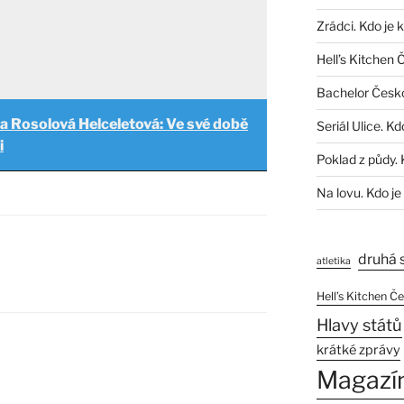
Zrádci. Kdo je 
Hell’s Kitchen 
Bachelor Česk
a Rosolová Helceletová: Ve své době
Seriál Ulice. Kd
i
Poklad z půdy. 
Na lovu. Kdo je
druhá 
atletika
Hell’s Kitchen Č
Hlavy států
krátké zprávy
Magazí