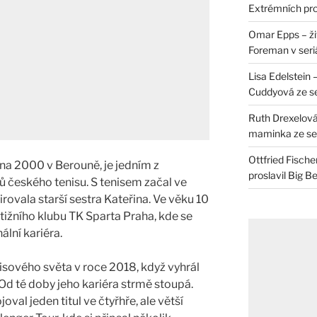
Extrémních pro
Omar Epps – živ
Foreman v seri
Lisa Edelstein 
Cuddyová ze se
Ruth Drexelová
maminka ze ser
Ottfried Fische
na 2000 v Berouně, je jedním z
proslavil Big B
ů českého tenisu. S tenisem začal ve
rovala starší sestra Kateřina. Ve věku 10
tižního klubu TK Sparta Praha, kde se
lní kariéra.
isového světa v roce 2018, když vyhrál
. Od té doby jeho kariéra strmě stoupá.
val jeden titul ve čtyřhře, ale větší