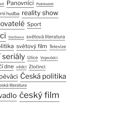
Panovníci
etí
Podnikatelé
reality show
rní hudba
sovatelé
Sport
ci
světová literatura
StarDance
litika
světový film
Televize
 seriály
Ulice
Vojevůdci
čí dne
Zločinci
vědci
Česká politika
pěváci
eská literatura
český film
vadlo