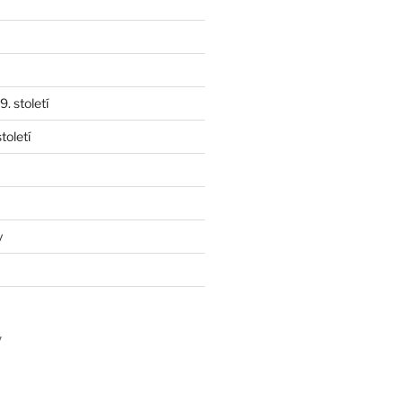
. století
toletí
y
y