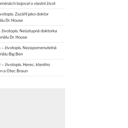
měnách bojoval o vlastní život
otopis. Zazářil jako doktor
álu Dr. House
– životopis. Neústupná doktorka
riálu Dr. House
 – životopis. Nezapomenutelná
iálu Big Ben
r – životopis. Herec, kterého
en a Otec Braun