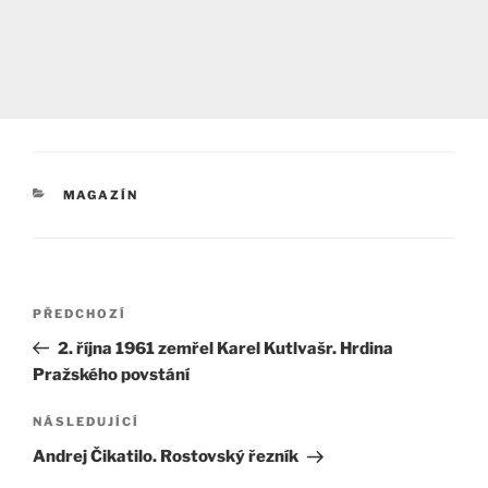
RUBRIKY
MAGAZÍN
Navigace
Předchozí
PŘEDCHOZÍ
pro
příspěvek
2. října 1961 zemřel Karel Kutlvašr. Hrdina
příspěvek
Pražského povstání
Následující
NÁSLEDUJÍCÍ
příspěvek
Andrej Čikatilo. Rostovský řezník