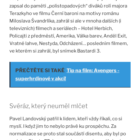
zapsal do paměti „polistopadových“ diváků rolí majora
Terazkyho ve filmu Černí baroni na motivy románu
Miloslava Švandrlíka, zahrál si ale v mnoha dalších (i
televizních) filmech a seriálech – Hotel Herbich,
Policajti z předměstí, Amerika, Válka barev, Anděl Exit,
Vratné lahve, Nestyda, Odcházení… posledním filmem,
ve kterém si zahrál, byl snímek Bastardi 3.
PŘEČTĚTE SI TAKÉ
Tip na film: Avengers -
superhrdinové v akci!
Svéráz, který neuměl mlčet
Pavel Landovský patřil k lidem, kteří vždy říkali, co si
myslí. I když jim to nebylo právě ku prospěchu. Za
normalizace se proto stal součástí disentu, aby byl po