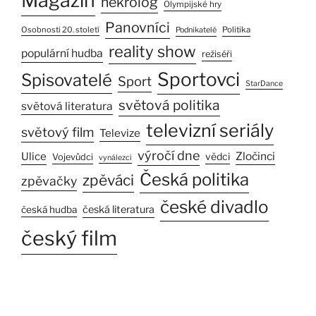
Magazín
nekrolog
Olympijské hry
Panovníci
Osobnosti 20. století
Politika
Podnikatelé
reality show
populární hudba
režiséři
Sportovci
Spisovatelé
Sport
StarDance
světová politika
světová literatura
televizní seriály
světový film
Televize
výročí dne
Ulice
Zločinci
vědci
Vojevůdci
vynálezci
Česká politika
zpěváci
zpěvačky
české divadlo
česká literatura
česká hudba
český film