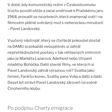
V době, kdy komunistický režim v Československu
trochu povolil otěže a začal směřovat k Pražskému jaru
1968, prosadil se na prknech, která znamenají svět i na
filmovém plátně svérázný muž s nehereckou minulostí
– Pavel Landovský.
Vyučený nástrojář, který se čtyřikrát pokoušel dostat
na DAMU (a pokaždé neúspěšně), si zahrál
nepřehlédnutelné postavy v tak věhlasných snímcích
jako je Markéta Lazarová, Adelheid nebo Utrpení
mladého Boháčka. Další slavné filmy, ve kterých si
Pavel Landovský zahrál výraznou roli? Svatba jako
řemen, Farářův konec, Svatby pana Voka a další a další.
Deset let strávil Pavel Landovský zároveň na scéně
Činoherního klubu.
Po podpisu Charty emigrace