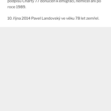
podpisu Charty 77 donucen k emigraci, nemlčel ani po
roce 1989.
10. října 2014 Pavel Landovský ve věku 78 let zemřel.