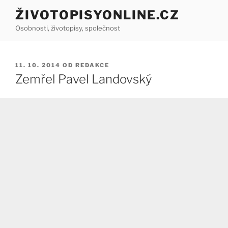
Přejít
ŽIVOTOPISYONLINE.CZ
k
Osobnosti, životopisy, společnost
obsahu
webu
PUBLIKOVÁNO
11. 10. 2014
OD
REDAKCE
Zemřel Pavel Landovský