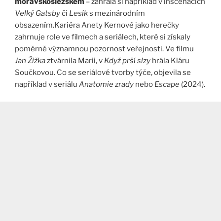
moravskoslezském
– zahrála si například v inscenacích
Velký Gatsby
či
Lesík
s mezinárodním
obsazením.Kariéra Anety Kernové jako herečky
zahrnuje role ve filmech a seriálech, které si získaly
poměrně významnou pozornost veřejnosti. Ve filmu
Jan Žižka
ztvárnila Marii, v
Když prší slzy
hrála Kláru
Součkovou. Co se seriálové tvorby týče, objevila se
například v seriálu
Anatomie zrady
nebo
Escape
(2024).