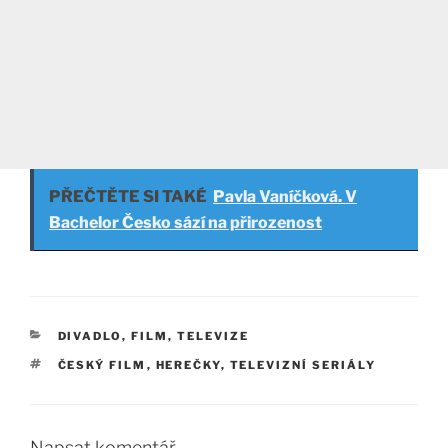
PŘEČTĚTE SI TAKÉ
Pavla Vaníčková. V
Bachelor Česko sází na přirozenost
RUBRIKY
DIVADLO, FILM, TELEVIZE
ŠTÍTKY
ČESKÝ FILM
,
HEREČKY
,
TELEVIZNÍ SERIÁLY
Napsat komentář