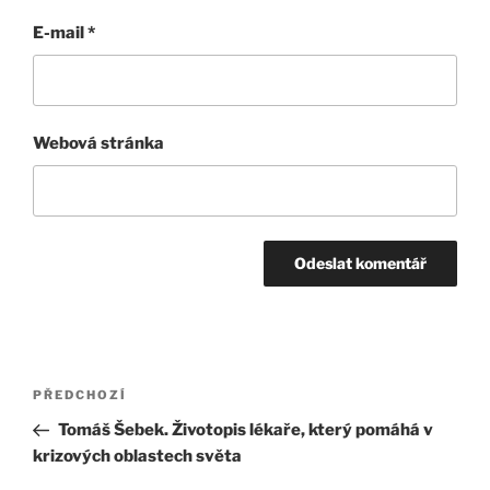
E-mail
*
Webová stránka
Navigace
Předchozí
PŘEDCHOZÍ
pro
příspěvek
Tomáš Šebek. Životopis lékaře, který pomáhá v
příspěvek
krizových oblastech světa