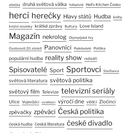
druhá světová válka
Hell’s Kitchen Česko
atletika
fotbalisté
herci
herečky
Hlavy států
Hudba
knihy
Love Island
krátké zprávy
Kultura
knižní novinky
Magazín
nekrolog
Olympijské hry
Panovníci
Osobnosti 20. století
Politika
Podnikatelé
reality show
populární hudba
režiséři
Sportovci
Spisovatelé
Sport
StarDance
světová politika
světová literatura
televizní seriály
světový film
Televize
výročí dne
Zločinci
Ulice
vědci
Vojevůdci
vynálezci
Česká politika
zpěváci
zpěvačky
české divadlo
česká literatura
česká hudba