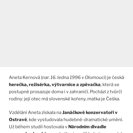
Aneta Kernová (
nar. 16. ledna 1996 v Olomouci
) je česká
herečka, režisérka, výtvarnice a zpěvačka
, která se
postupně prosazuje doma i v zahraničí. Pochází z tvůrčí
rodiny: její otec má slovenské kořeny, matka je Češka.
Vzdělání Aneta získala na
Janáčkově konzervatoři v
Ostravě
, kde vystudovala hudebně-dramatické umění.
Už během studií hostovala v
Národním divadle