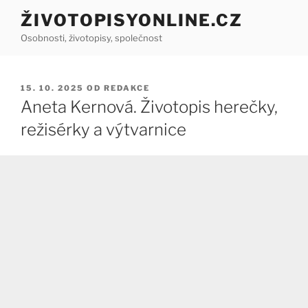
Přejít
ŽIVOTOPISYONLINE.CZ
k
Osobnosti, životopisy, společnost
obsahu
webu
PUBLIKOVÁNO
15. 10. 2025
OD
REDAKCE
Aneta Kernová. Životopis herečky,
režisérky a výtvarnice