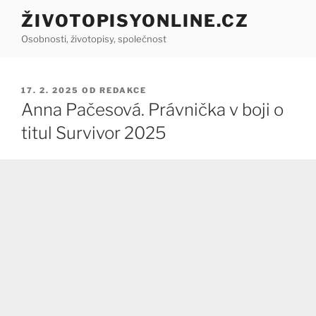
Přejít
ŽIVOTOPISYONLINE.CZ
k
Osobnosti, životopisy, společnost
obsahu
webu
PUBLIKOVÁNO
17. 2. 2025
OD
REDAKCE
Anna Pačesová. Právnička v boji o
titul Survivor 2025