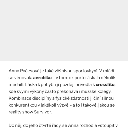
Anna Pačesová je také vášnivou sportovkyní. V mládí
se věnovala
aerobiku
– v tomto sportu získala několik
medailí. Láska k pohybu ji později přivedla k
crossfitu
,
kde svými výkony často překonává i mužské kolegy.
Kombinace disciplíny a fyzické zdatnosti ji činí silnou
konkurentkou v jakékoli výzvě – a to i takové, jakou se
reality show Survivor.
Do něj, do jeho čtvrté řady, se Anna rozhodla vstoupit v