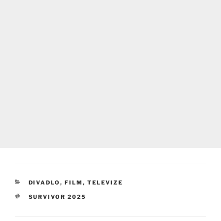
RUBRIKY
DIVADLO, FILM, TELEVIZE
ŠTÍTKY
SURVIVOR 2025