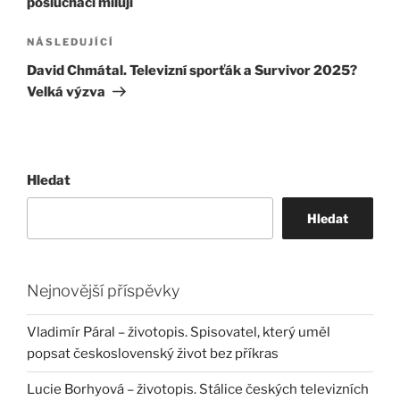
posluchači milují
Následující
NÁSLEDUJÍCÍ
příspěvek
David Chmátal. Televizní sporťák a Survivor 2025?
Velká výzva
Hledat
Hledat
Nejnovější příspěvky
Vladimír Páral – životopis. Spisovatel, který uměl
popsat československý život bez příkras
Lucie Borhyová – životopis. Stálice českých televizních