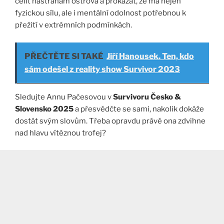
čelit nástrahám ostrova a prokázat, že má nejen
fyzickou sílu, ale i mentální odolnost potřebnou k
přežití v extrémních podmínkách.
PŘEČTĚTE SI TAKÉ
Jiří Hanousek. Ten, kdo
sám odešel z reality show Survivor 2023
Sledujte Annu Pačesovou v
Survivoru Česko &
Slovensko 2025
a přesvědčte se sami, nakolik dokáže
dostát svým slovům. Třeba opravdu právě ona zdvihne
nad hlavu vítěznou trofej?