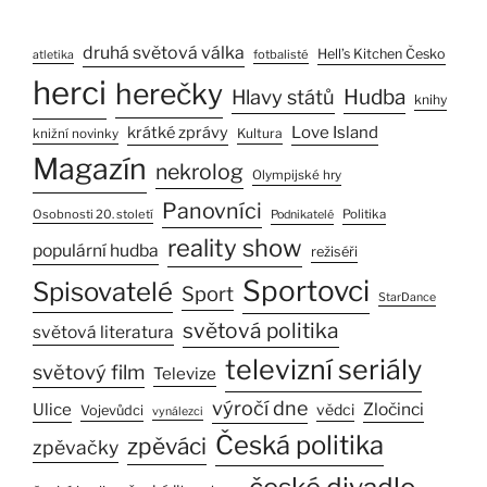
druhá světová válka
Hell’s Kitchen Česko
fotbalisté
atletika
herci
herečky
Hlavy států
Hudba
knihy
Love Island
krátké zprávy
Kultura
knižní novinky
Magazín
nekrolog
Olympijské hry
Panovníci
Osobnosti 20. století
Politika
Podnikatelé
reality show
populární hudba
režiséři
Sportovci
Spisovatelé
Sport
StarDance
světová politika
světová literatura
televizní seriály
světový film
Televize
výročí dne
Ulice
Zločinci
vědci
Vojevůdci
vynálezci
Česká politika
zpěváci
zpěvačky