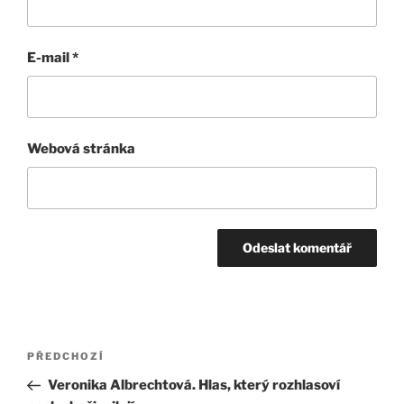
E-mail
*
Webová stránka
Navigace
Předchozí
PŘEDCHOZÍ
pro
příspěvek
Veronika Albrechtová. Hlas, který rozhlasoví
příspěvek