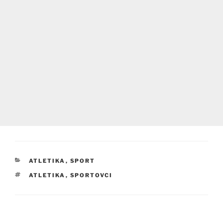
RUBRIKY
ATLETIKA
,
SPORT
ŠTÍTKY
ATLETIKA
,
SPORTOVCI