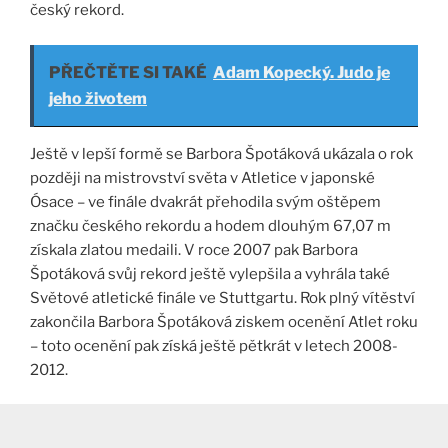
český rekord.
PŘEČTĚTE SI TAKÉ
Adam Kopecký. Judo je
jeho životem
Ještě v lepší formě se Barbora Špotáková ukázala o rok
později na mistrovství světa v Atletice v japonské
Ósace – ve finále dvakrát přehodila svým oštěpem
značku českého rekordu a hodem dlouhým 67,07 m
získala zlatou medaili. V roce 2007 pak Barbora
Špotáková svůj rekord ještě vylepšila a vyhrála také
Světové atletické finále ve Stuttgartu. Rok plný vítěství
zakončila Barbora Špotáková ziskem ocenění Atlet roku
– toto ocenění pak získá ještě pětkrát v letech 2008-
2012.