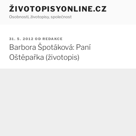
Přejít
ŽIVOTOPISYONLINE.CZ
k
Osobnosti, životopisy, společnost
obsahu
webu
PUBLIKOVÁNO
31. 5. 2012
OD
REDAKCE
Barbora Špotáková: Paní
Oštěpařka (životopis)