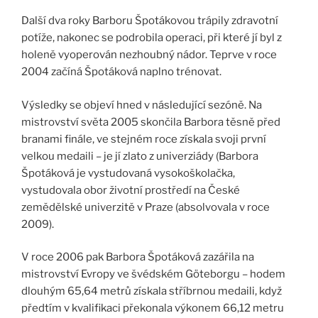
Další dva roky Barboru Špotákovou trápily zdravotní
potíže, nakonec se podrobila operaci, při které jí byl z
holeně vyoperován nezhoubný nádor. Teprve v roce
2004 začíná Špotáková naplno trénovat.
Výsledky se objeví hned v následující sezóně. Na
mistrovství světa 2005 skončila Barbora těsně před
branami finále, ve stejném roce získala svoji první
velkou medaili – je jí zlato z univerziády (Barbora
Špotáková je vystudovaná vysokoškolačka,
vystudovala obor životní prostředí na České
zemědělské univerzitě v Praze (absolvovala v roce
2009).
V roce 2006 pak Barbora Špotáková zazářila na
mistrovství Evropy ve švédském Göteborgu – hodem
dlouhým 65,64 metrů získala stříbrnou medaili, když
předtím v kvalifikaci překonala výkonem 66,12 metru