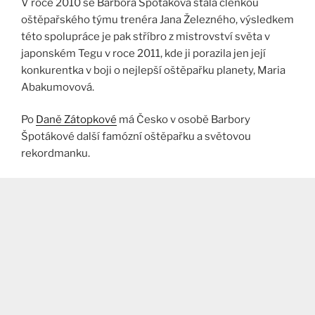
V roce 2010 se Barbora Špotáková stala členkou
oštěpařského týmu trenéra Jana Železného, výsledkem
této spolupráce je pak stříbro z mistrovství světa v
japonském Tegu v roce 2011, kde ji porazila jen její
konkurentka v boji o nejlepší oštěpařku planety, Maria
Abakumovová.
Po
Daně Zátopkové
má Česko v osobě Barbory
Špotákové další famózní oštěpařku a světovou
rekordmanku.