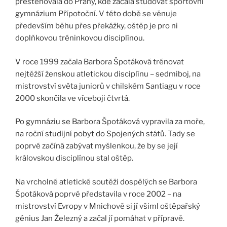
přestěhovala do Prahy, kde začala studovat sportovní
gymnázium Přípotoční. V této době se věnuje
především běhu přes překážky, oštěp je pro ni
doplňkovou tréninkovou disciplínou.
V roce 1999 začala Barbora Špotáková trénovat
nejtěžší ženskou atletickou disciplínu – sedmiboj, na
mistrovství světa juniorů v chilském Santiagu v roce
2000 skončila ve víceboji čtvrtá.
Po gymnáziu se Barbora Špotáková vypravila za moře,
na roční studijní pobyt do Spojených států. Tady se
poprvé začíná zabývat myšlenkou, že by se její
královskou disciplínou stal oštěp.
Na vrcholné atletické soutěži dospělých se Barbora
Špotáková poprvé představila v roce 2002 – na
mistrovství Evropy v Mnichově si jí všiml oštěpařský
génius Jan Železný a začal jí pomáhat v přípravě.