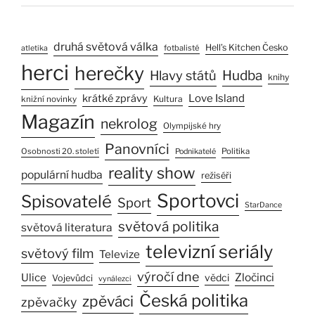
druhá světová válka
Hell’s Kitchen Česko
fotbalisté
atletika
herci
herečky
Hlavy států
Hudba
knihy
Love Island
krátké zprávy
Kultura
knižní novinky
Magazín
nekrolog
Olympijské hry
Panovníci
Osobnosti 20. století
Politika
Podnikatelé
reality show
populární hudba
režiséři
Sportovci
Spisovatelé
Sport
StarDance
světová politika
světová literatura
televizní seriály
světový film
Televize
výročí dne
Ulice
Zločinci
vědci
Vojevůdci
vynálezci
Česká politika
zpěváci
zpěvačky