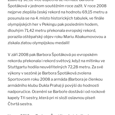
Špotáková v jednom soutěžním roce zažít. V roce 2008
nejprve zlepšila český rekord na hodnotu 69,15 metru a
posunula se na 4. místo historických tabulek, ve finále
olympijských her v Pekingu pak posledním hodem,
dlouhým 71,42 metru překonala evropský rekord,
porazila oštěpařský objev roku Mariu Abakumovovou a
získala zlatou olympijskou medaili!
V září 2008 pak Barbora Špotáková po evropském
rekordu překonala i rekord světový, když na mítinku ve
Stuttgartu hodila neuvěřitelných 72,28 metru. Za své
výkony v sezóně je Barbora Špotáková zvolena
Sportovcem roku 2008 a armáda (Barbora je členkou
armádního klubu Dukla Praha) ji povýší do hodnosti
nadporučice. Ocenění se Barboře dostává i od rockové
kapely Tři sestry, která pri ni složí oslavnou píseň
Čtvrtá sestra.