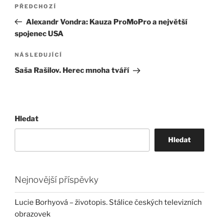
Navigace
Předchozí
PŘEDCHOZÍ
pro
příspěvek
Alexandr Vondra: Kauza ProMoPro a největší
příspěvek
spojenec USA
Následující
NÁSLEDUJÍCÍ
příspěvek
Saša Rašilov. Herec mnoha tváří
Hledat
Hledat
Nejnovější příspěvky
Lucie Borhyová – životopis. Stálice českých televizních
obrazovek