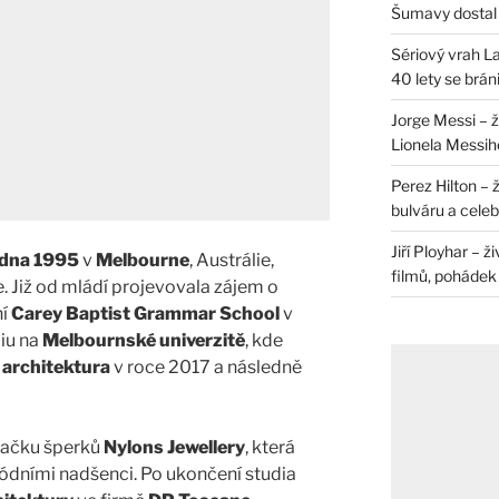
Šumavy dostal 
Sériový vrah La
40 lety se brán
Jorge Messi – 
Lionela Messih
Perez Hilton – 
bulváru a celeb
Jiří Ployhar – 
edna 1995
v
Melbourne
, Austrálie,
filmů, pohádek i
. Již od mládí projevovala zájem o
ní
Carey Baptist Grammar School
v
iu na
Melbournské univerzitě
, kde
u
architektura
v roce 2017 a následně
značku šperků
Nylons Jewellery
, která
ódními nadšenci. Po ukončení studia