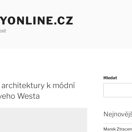
YONLINE.CZ
ost
Hledat
 architektury k módní
nyeho Westa
Nejnovějš
Marek Ztracený 