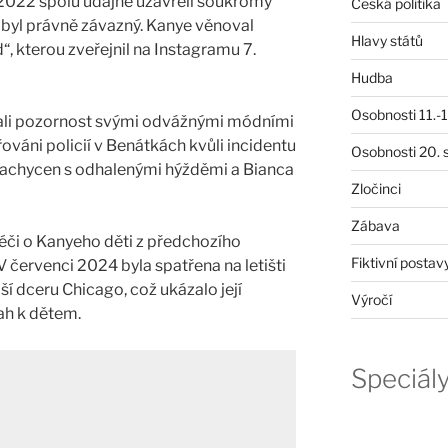
 2022 spolu údajně uzavřeli soukromý
Česká politika
a byl právně závazný. Kanye věnoval
Hlavy států
, kterou zveřejnil na Instagramu 7.
Hudba
Osobnosti 11.-19
vali pozornost svými odvážnými módními
řováni policií v Benátkách kvůli incidentu
Osobnosti 20. s
 zachycen s odhalenými hýžděmi a Bianca
Zločinci
Zábava
péči o Kanyeho děti z předchozího
Fiktivní postav
 V červenci 2024 byla spatřena na letišti
dší dceru Chicago, což ukázalo její
Výročí
ah k dětem.
Speciál