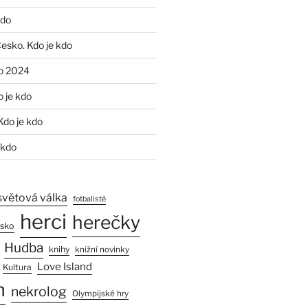
kdo
Česko. Kdo je kdo
o 2024
o je kdo
Kdo je kdo
 kdo
světová válka
fotbalisté
herci
herečky
esko
Hudba
knihy
knižní novinky
Love Island
Kultura
n
nekrolog
Olympijské hry