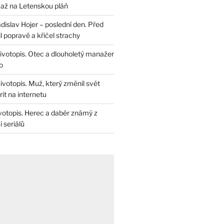
až na Letenskou pláň
dislav Hojer – poslední den. Před
il popravě a křičel strachy
životopis. Otec a dlouholetý manažer
o
životopis. Muž, který změnil svět
rit na internetu
životopis. Herec a dabér známý z
 seriálů