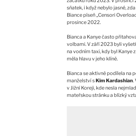
začátku roku 2023. V prosinci
sňatek, i když nebylo jasné, zd
Biance píseň „Censori Overload“
prosince 2022.
Bianca a Kanye často přitaho
volbami. V září 2023 byli vyšet
na vodním taxi, kdy byl Kanye
měla hlavu v jeho klíně.
Bianca se aktivně podílela na 
manželství s
Kim Kardashian
.
v Jižní Koreji, kde nesla nejmla
mateřskou stránku a blízký vzt