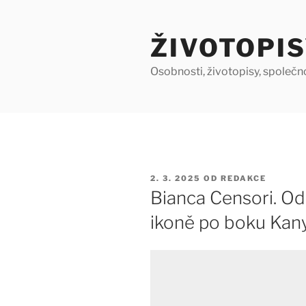
Přejít
k
ŽIVOTOPIS
obsahu
webu
Osobnosti, životopisy, společn
PUBLIKOVÁNO
2. 3. 2025
OD
REDAKCE
Bianca Censori. Od
ikoně po boku Ka