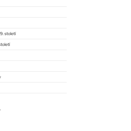
. století
toletí
y
y