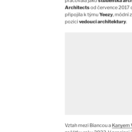
pracovala jako
studentka arc
Architects
od července 2017 d
připojila k týmu
Yeezy
, módní 
pozici
vedoucí architektury
.
Vztah mezi Biancou a
Kanyem