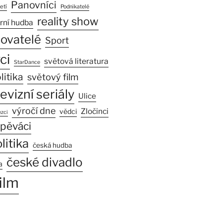
Panovníci
etí
Podnikatelé
reality show
rní hudba
sovatelé
Sport
ci
světová literatura
StarDance
litika
světový film
levizní seriály
Ulice
výročí dne
Zločinci
vědci
zci
pěváci
litika
česká hudba
české divadlo
a
ilm