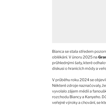
Bianca se stala středem pozor
oblékání. V únoru 2025 na
Gra
průhlednými šaty, které odhalova
diskusi o hranicích módy a veř
V průběhu roku 2024 se objevi
Některé zdroje naznačovaly, ž
vyvolalo zájem médií a fanoušk
rozchodu Biancy a Kanyeho. D
veřejné výroky a chování, se kt