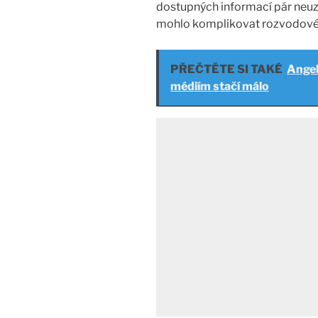
dostupných informací pár neu
mohlo komplikovat rozvodové 
PŘEČTĚTE SI TAKÉ
Angel
médiím stačí málo