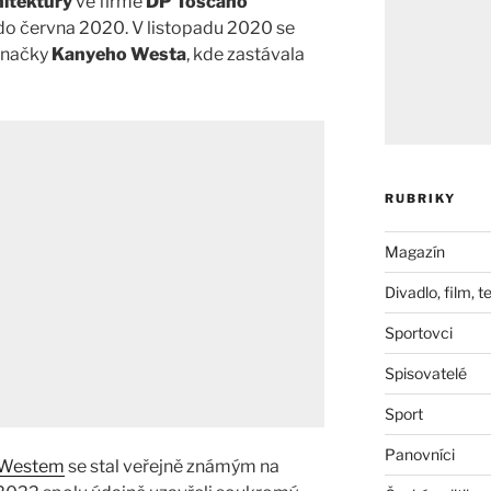
hitektury
ve firmě
DP Toscano
o června 2020. V listopadu 2020 se
značky
Kanyeho Westa
, kde zastávala
RUBRIKY
Magazín
Divadlo, film, t
Sportovci
Spisovatelé
Sport
Panovníci
 Westem
se stal veřejně známým na