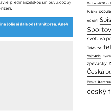
zavřel předmanželskou smlouvu, což by
Osobnosti 20. stol
řízení.
populá
Politika
Spi
režiséři
ina Jolie si dala odstranit prsa. Aneb
Sportov
světová po
te
Televize
Vojevůdci
vynále
z
zpěvačky
Česká po
česká literatur
český f