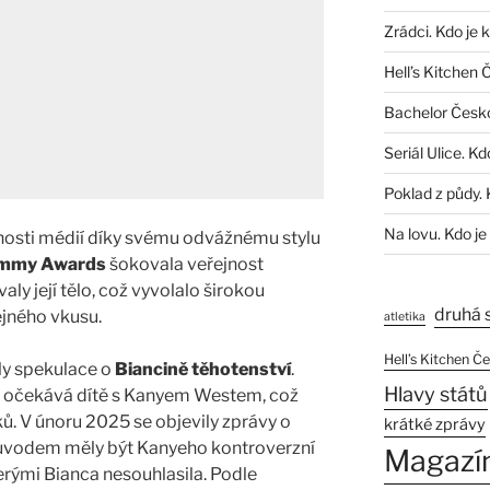
Zrádci. Kdo je 
Hell’s Kitchen 
Bachelor Česk
Seriál Ulice. Kd
Poklad z půdy. 
Na lovu. Kdo je
nosti médií díky svému odvážnému stylu
mmy Awards
šokovala veřejnost
ly její tělo, což vyvolalo širokou
druhá 
ejného vkusu.
atletika
Hell’s Kitchen Č
ly spekulace o
Biancině těhotenství
.
Hlavy států
e očekává dítě s Kanyem Westem, což
ů. V únoru 2025 se objevily zprávy o
krátké zprávy
ůvodem měly být Kanyeho kontroverzní
Magazí
erými Bianca nesouhlasila. Podle