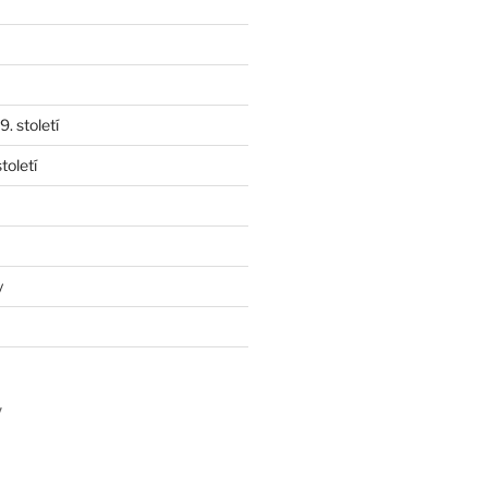
. století
toletí
y
y