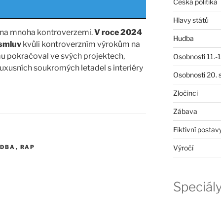
Česká politika
Hlavy států
ána mnoha kontroverzemi.
V roce 2024
Hudba
 smluv
kvůli kontroverzním výrokům na
mu pokračoval ve svých projektech,
Osobnosti 11.-19
luxusních soukromých letadel s interiéry
Osobnosti 20. s
Zločinci
Zábava
Fiktivní postav
Výročí
UDBA
,
RAP
Speciál