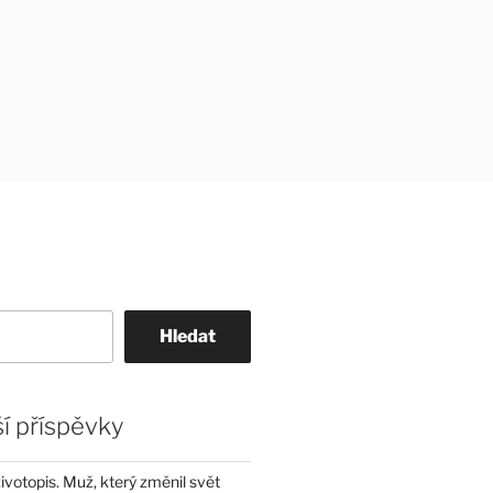
Hledat
í příspěvky
životopis. Muž, který změnil svět