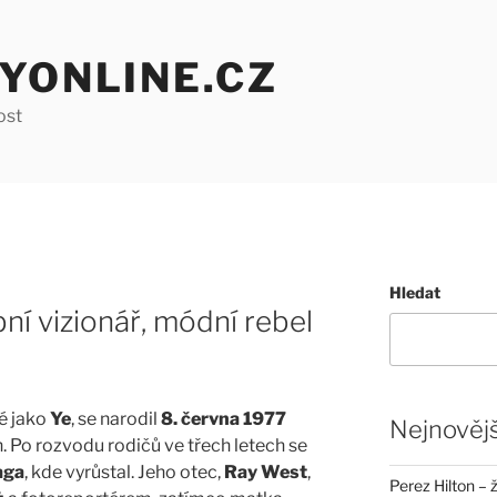
YONLINE.CZ
ost
Hledat
í vizionář, módní rebel
é jako
Ye
, se narodil
8. června 1977
Nejnovějš
 Po rozvodu rodičů ve třech letech se
aga
, kde vyrůstal. Jeho otec,
Ray West
,
Perez Hilton – 