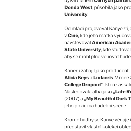
býval členem
Černých panter
Donda West
, působila jako pr
University
.
Od mládí projevoval Kanye záje
v
Číně
, kde jeho matka vyučova
navštěvoval
American Academ
State University
, kde studoval
aby se mohl plně věnovat hudeb
Kariéru zahájil jako producent
Alicia Keys
a
Ludacris
. V roc
College Dropout“
, které získal
Následovala alba jako
„Late R
(2007) a
„My Beautiful Dark 
jeho pozici na hudební scéně.
Kromě hudby se Kanye věnuje 
představil vlastní kolekci oble