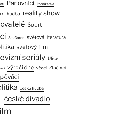
Panovníci
etí
Podnikatelé
reality show
rní hudba
sovatelé
Sport
ci
světová literatura
StarDance
litika
světový film
levizní seriály
Ulice
výročí dne
Zločinci
vědci
zci
pěváci
litika
česká hudba
české divadlo
a
ilm