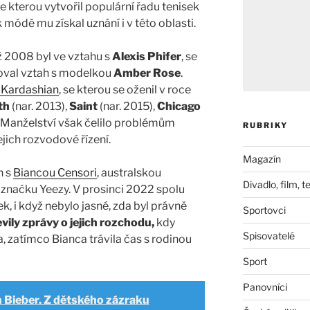
 se kterou vytvořil populární řadu tenisek
k módě mu získal uznání i v této oblasti.
ž 2008 byl ve vztahu s
Alexis Phifer
, se
doval vztah s modelkou
Amber Rose
.
 Kardashian
, se kterou se oženil v roce
th
(nar. 2013),
Saint
(nar. 2015),
Chicago
. Manželství však čelilo problémům
RUBRIKY
jich rozvodové řízení.
Magazín
h s
Biancou Censori
, australskou
Divadlo, film, t
o značku Yeezy. V prosinci 2022 spolu
, i když nebylo jasné, zda byl právně
Sportovci
vily zprávy o jejich rozchodu,
kdy
Spisovatelé
, zatímco Bianca trávila čas s rodinou
Sport
Panovníci
n Bieber. Z dětského zázraku