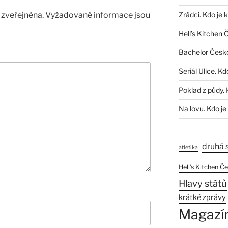
zveřejněna.
Vyžadované informace jsou
Zrádci. Kdo je 
Hell’s Kitchen 
Bachelor Česk
Seriál Ulice. Kd
Poklad z půdy. 
Na lovu. Kdo je
druhá 
atletika
Hell’s Kitchen Č
Hlavy států
krátké zprávy
Magazí