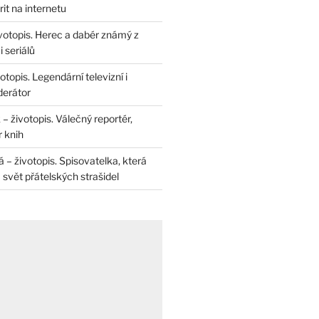
rit na internetu
životopis. Herec a dabér známý z
 seriálů
otopis. Legendární televizní i
derátor
– životopis. Válečný reportér,
r knih
– životopis. Spisovatelka, která
svět přátelských strašidel