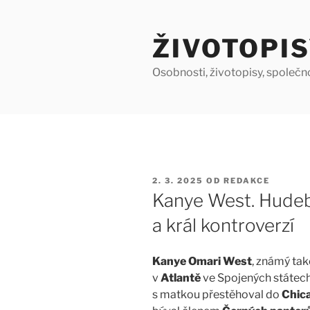
Přejít
k
ŽIVOTOPIS
obsahu
webu
Osobnosti, životopisy, společn
PUBLIKOVÁNO
2. 3. 2025
OD
REDAKCE
Kanye West. Hudebn
a král kontroverzí
Kanye Omari West
, známý tak
v
Atlantě
ve Spojených státech.
s matkou přestěhoval do
Chic