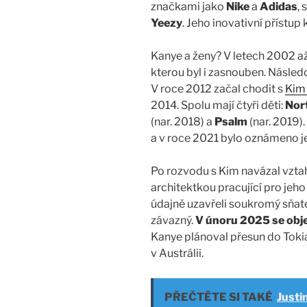
značkami jako
Nike
a
Adidas
,
Yeezy
. Jeho inovativní přístup 
Kanye a ženy? V letech 2002 a
kterou byl i zasnouben. Násle
V roce 2012 začal chodit s
Kim
2014. Spolu mají čtyři děti:
Nor
(nar. 2018) a
Psalm
(nar. 2019)
a v roce 2021 bylo oznámeno je
Po rozvodu s Kim navázal vzta
architektkou pracující pro jeh
údajně uzavřeli soukromý sňatek
závazný.
V únoru 2025 se obje
Kanye plánoval přesun do Tokia
v Austrálii.
PŘEČTĚTE SI TAKÉ
Justi