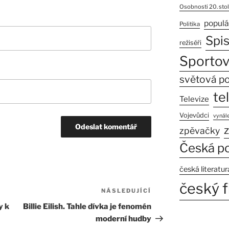
Osobnosti 20. stol
populá
Politika
Spi
režiséři
Sportov
světová po
te
Televize
Vojevůdci
vynále
z
zpěvačky
Česká po
česká literatur
český f
NÁSLEDUJÍCÍ
Následující
příspěvek
y k
Billie Eilish. Tahle dívka je fenomén
moderní hudby