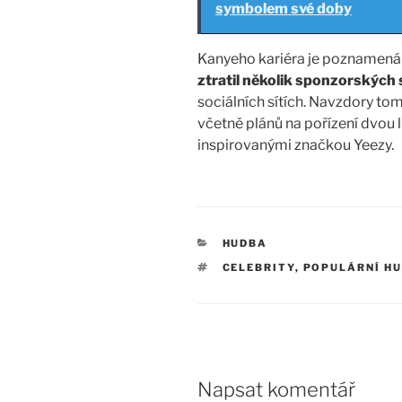
symbolem své doby
Kanyeho kariéra je poznamen
ztratil několik sponzorských
sociálních sítích. Navzdory to
včetně plánů na pořízení dvou 
inspirovanými značkou Yeezy.
RUBRIKY
HUDBA
ŠTÍTKY
CELEBRITY
,
POPULÁRNÍ H
Napsat komentář