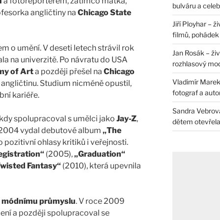
ů
a fotoreportérem, zatímco matka,
bulváru a celeb
ofesorka angličtiny na
Chicago State
Jiří Ployhar – 
filmů, pohádek i
m o umění. V deseti letech strávil rok
Jan Rosák – živ
la na univerzitě. Po návratu do USA
rozhlasový mo
y of Art
a později přešel na
Chicago
Vladimír Marek 
 angličtinu. Studium nicméně opustil,
fotograf a auto
ní kariéře.
Sandra Vebrová 
, kdy spolupracoval s umělci jako
Jay-Z
,
dětem otevřela 
e 2004 vydal debutové album
„The
o pozitivní ohlasy kritiků i veřejnosti.
egistration“
(2005),
„Graduation“
Twisted Fantasy“
(2010), která upevnila
i
módnímu průmyslu
. V roce 2009
čení a později spolupracoval se