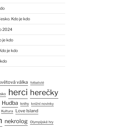
kdo
Česko. Kdo je kdo
o 2024
o je kdo
Kdo je kdo
 kdo
světová válka
fotbalisté
herci
herečky
esko
Hudba
knihy
knižní novinky
Love Island
Kultura
n
nekrolog
Olympijské hry