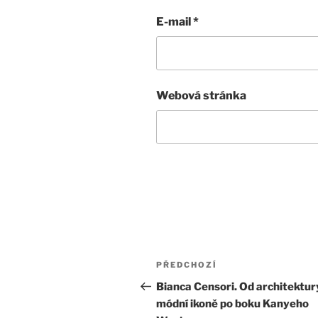
E-mail
*
Webová stránka
Navigace
Předchozí
PŘEDCHOZÍ
pro
příspěvek
Bianca Censori. Od architektur
módní ikoně po boku Kanyeho
příspěvek