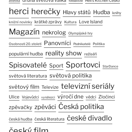
druhá světová válka
Hell’s Kitchen Česko
atletika
fotbalisté
herci
herečky
Hlavy států
Hudba
knihy
Love Island
krátké zprávy
Kultura
knižní novinky
Magazín
nekrolog
Olympijské hry
Panovníci
Osobnosti 20. století
Politika
Podnikatelé
reality show
populární hudba
režiséři
Sportovci
Spisovatelé
Sport
StarDance
světová politika
světová literatura
televizní seriály
světový film
Televize
výročí dne
Ulice
Zločinci
vědci
Vojevůdci
vynálezci
Česká politika
zpěváci
zpěvačky
české divadlo
česká literatura
česká hudba
český film