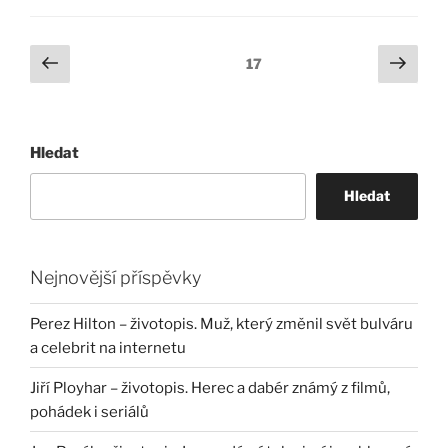
Stránkování
Předchozí
Další
Stránka:
17
stránka
strá
příspěvků
Hledat
Hledat
Nejnovější příspěvky
Perez Hilton – životopis. Muž, který změnil svět bulváru
a celebrit na internetu
Jiří Ployhar – životopis. Herec a dabér známý z filmů,
pohádek i seriálů