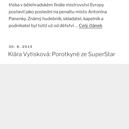
třeba v bělehradském finále mistrovství Evropy
postavil jako poslední na penaltu místo Antonína
Panenky. Známý hudebník, skladatel, kapelník a
podnikatel byl totiž už od dětství …
Celý článek
PUBLIKOVÁNO
30. 8. 2015
Klára Vytisková: Porotkyně ze SuperStar