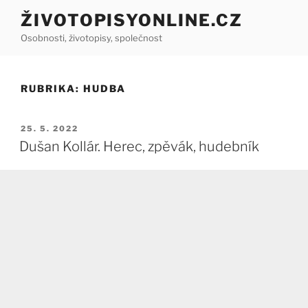
Přejít
ŽIVOTOPISYONLINE.CZ
k
Osobnosti, životopisy, společnost
obsahu
webu
RUBRIKA:
HUDBA
PUBLIKOVÁNO
25. 5. 2022
Dušan Kollár. Herec, zpěvák, hudebník