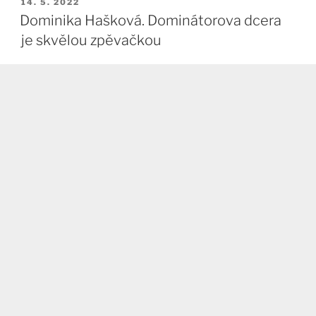
PUBLIKOVÁNO
14. 5. 2022
Dominika Hašková. Dominátorova dcera
je skvělou zpěvačkou