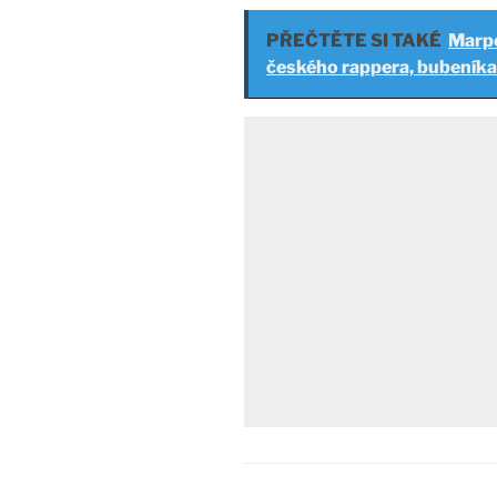
PŘEČTĚTE SI TAKÉ
Marpo
českého rappera, bubeníka