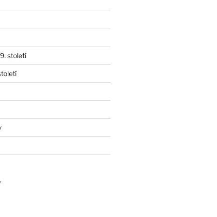
. století
toletí
y
y