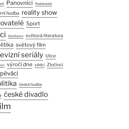
Panovníci
etí
Podnikatelé
reality show
rní hudba
sovatelé
Sport
ci
světová literatura
StarDance
litika
světový film
levizní seriály
Ulice
výročí dne
Zločinci
vědci
zci
pěváci
litika
česká hudba
české divadlo
a
ilm