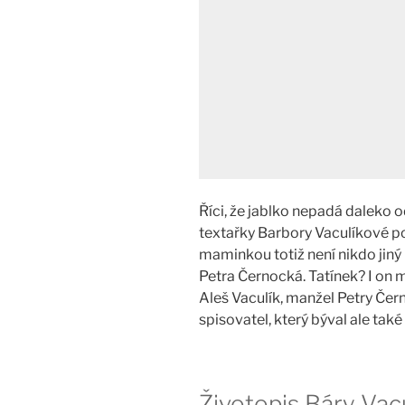
Říci, že jablko nepadá daleko 
textařky Barbory Vaculíkové po
maminkou totiž není nikdo ji
Petra Černocká. Tatínek? I on
Aleš Vaculík, manžel Petry Čer
spisovatel, který býval ale tak
Životopis Báry Vac