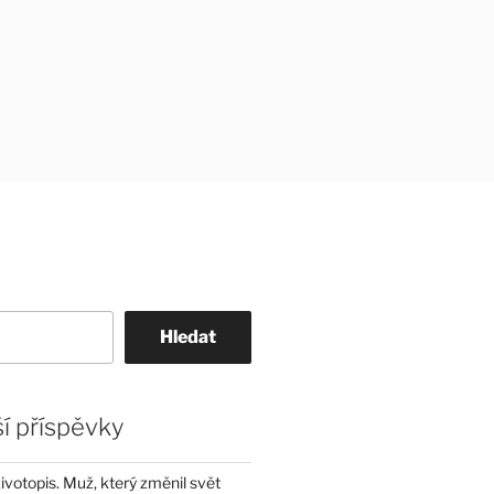
Hledat
í příspěvky
životopis. Muž, který změnil svět