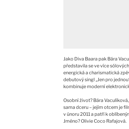
Jako Diva Baara pak Bára Vacul
představila se ve více sólových
energická a charismatická zpěv
debutový singl „Jen pro jednou
kombinuje moderní elektronick
Osobní život? Bára Vaculíková
sama dceru – jejím otcem je fi
v únoru 2011 a patří k oblíbe
Jméno? Olivie Coco Rafajová.