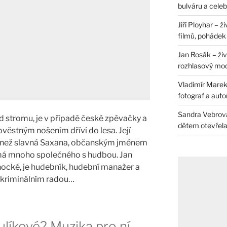
bulváru a celeb
Jiří Ployhar – 
filmů, pohádek i
Jan Rosák – živ
rozhlasový mo
Vladimír Marek 
fotograf a auto
Sandra Vebrová 
od stromu, je v případě české zpěvačky a
dětem otevřela 
věstným nošením dříví do lesa. Její
ný než slavná Saxana, občanským jménem
 má mnoho společného s hudbou. Jan
nocké, je hudebník, hudební manažer a
é kriminálním radou…
ulíkové? Muzika pro ní