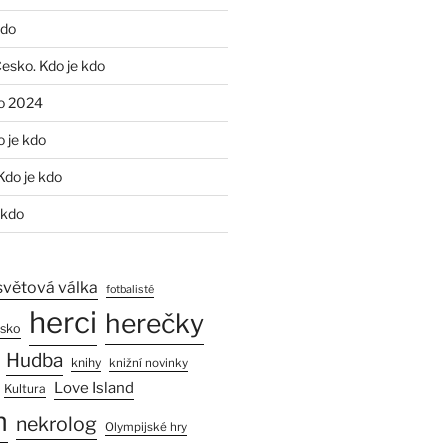
kdo
Česko. Kdo je kdo
o 2024
o je kdo
Kdo je kdo
 kdo
světová válka
fotbalisté
herci
herečky
esko
Hudba
knihy
knižní novinky
Love Island
Kultura
n
nekrolog
Olympijské hry