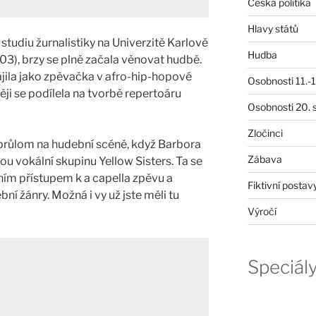
Česká politika
Hlavy států
tudiu žurnalistiky na Univerzitě Karlově
Hudba
03), brzy se plně začala věnovat hudbě.
ájila jako zpěvačka v afro-hip-hopové
Osobnosti 11.-19
ji se podílela na tvorbě repertoáru
Osobnosti 20. s
Zločinci
 průlom na hudební scéně, když Barbora
Zábava
ou vokální skupinu Yellow Sisters. Ta se
ním přístupem k a capella zpěvu a
Fiktivní postav
ní žánry. Možná i vy už jste měli tu
Výročí
Speciál