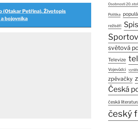
Osobnosti 20. stol
 (Otakar Petřina). Životopis
populá
Politika
 a bojovníka
Spi
režiséři
Sportov
světová po
te
Televize
Vojevůdci
vynále
z
zpěvačky
Česká po
česká literatur
český f