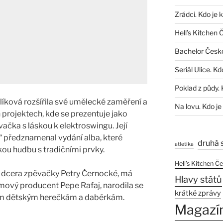
Zrádci. Kdo je 
Hell’s Kitchen 
Bachelor Česk
Seriál Ulice. Kd
Poklad z půdy. 
íková rozšířila své umělecké zaměření a
Na lovu. Kdo je
 projektech, kde se prezentuje jako
ačka s láskou k elektroswingu. Její
“ předznamenal vydání alba, které
druhá 
atletika
ou hudbu s tradičními prvky.
Hell’s Kitchen Č
, dcera zpěvačky Petry Černocké, má
Hlavy států
lmový producent Pepe Rafaj, narodila se
krátké zprávy
ným dětským herečkám a dabérkám.
Magazí