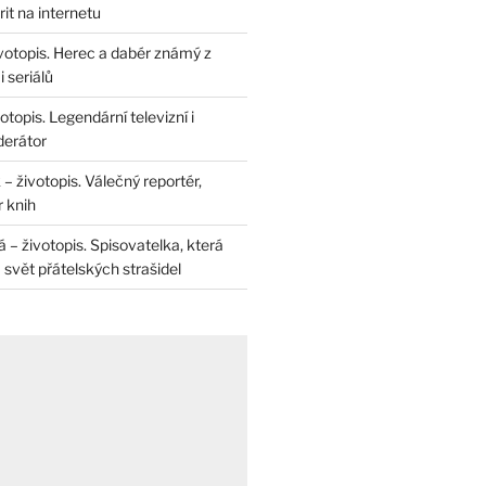
rit na internetu
životopis. Herec a dabér známý z
 seriálů
otopis. Legendární televizní i
derátor
– životopis. Válečný reportér,
r knih
– životopis. Spisovatelka, která
svět přátelských strašidel