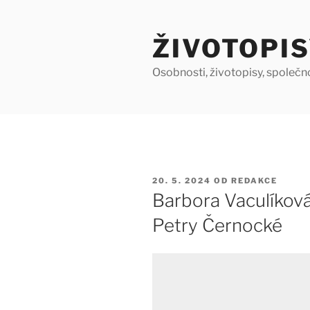
Přejít
k
ŽIVOTOPIS
obsahu
webu
Osobnosti, životopisy, společn
PUBLIKOVÁNO
20. 5. 2024
OD
REDAKCE
Barbora Vaculíková
Petry Černocké