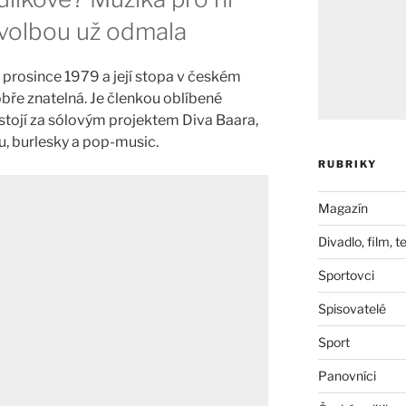
í volbou už odmala
. prosince 1979 a její stopa v českém
bře znatelná. Je členkou oblíbené
 stojí za sólovým projektem Diva Baara,
u, burlesky a pop-music.
RUBRIKY
Magazín
Divadlo, film, t
Sportovci
Spisovatelé
Sport
Panovníci