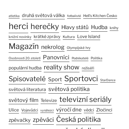
druhá světová válka
Hell’s Kitchen Česko
atletika
fotbalisté
herci
herečky
Hlavy států
Hudba
knihy
Love Island
krátké zprávy
Kultura
knižní novinky
Magazín
nekrolog
Olympijské hry
Panovníci
Osobnosti 20. století
Politika
Podnikatelé
reality show
populární hudba
režiséři
Sportovci
Spisovatelé
Sport
StarDance
světová politika
světová literatura
televizní seriály
světový film
Televize
výročí dne
Zločinci
Ulice
vědci
Vojevůdci
vynálezci
Česká politika
zpěváci
zpěvačky