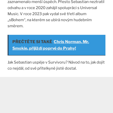
zaznamenalo menší úspěch. Přesto Sebastian neztratil
odvahu a v roce 2020 zahájil spolupráci s Universal
Music. V roce 2023 pak vydal své třetí album
„sBohem“, na kterém se ubírá novým hudebním
směrem.
PŘEČTĚTE SI TAKÉ
Chris Norman, Mr.
Smokie, přijíždí poprvé do Prahy!
Jak Sebastian uspěje v Survivoru? Návod na to, jak dojít
co nejdál, od své přítelkyně jistě dostal.