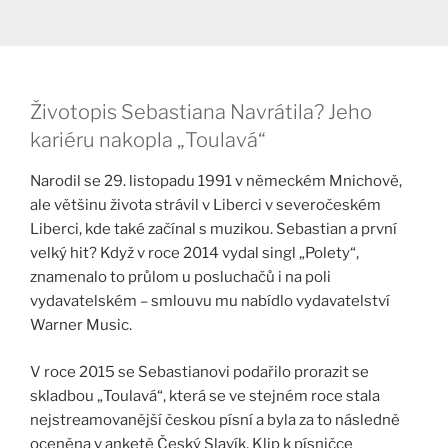
Životopis Sebastiana Navrátila? Jeho
kariéru nakopla „Toulavá“
Narodil se 29. listopadu 1991 v německém Mnichově,
ale většinu života strávil v Liberci v severočeském
Liberci, kde také začínal s muzikou. Sebastian a první
velký hit? Když v roce 2014 vydal singl „Polety“,
znamenalo to průlom u posluchačů i na poli
vydavatelském – smlouvu mu nabídlo vydavatelství
Warner Music.
V roce 2015 se Sebastianovi podařilo prorazit se
skladbou „Toulavá“, která se ve stejném roce stala
nejstreamovanější českou písní a byla za to následně
oceněna v anketě Český Slavík. Klip k písničce