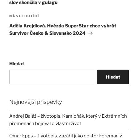
slov skončila v gulagu
Následující
NÁSLEDUJÍCÍ
příspěvek
Adéla Krejdlová. Hvězda SuperStar chce vyhrát
Survivor Česko & Slovensko 2024
Hledat
Hledat
Nejnovější příspěvky
Andrej Baláž – životopis. Kamioňák, který v Extrémních
proměnách bojoval o vlastní život
Omar Epps – životopis. Zazářil jako doktor Foreman v