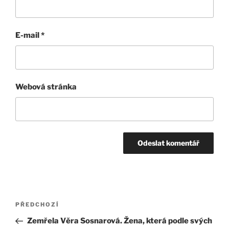
E-mail
*
Webová stránka
Navigace
Předchozí
PŘEDCHOZÍ
pro
příspěvek
Zemřela Věra Sosnarová. Žena, která podle svých
příspěvek