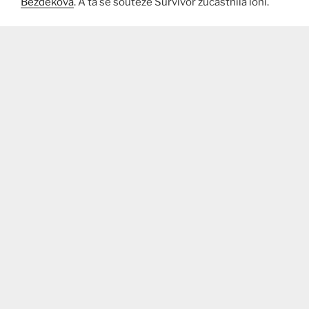
Bezděková
. A ta se soutěže Survivor zúčastnila loni.