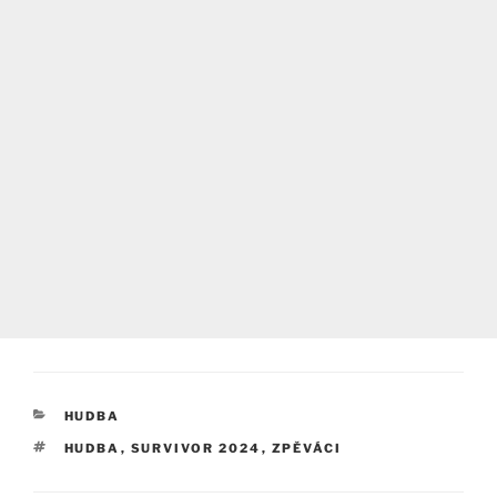
RUBRIKY
HUDBA
ŠTÍTKY
HUDBA
,
SURVIVOR 2024
,
ZPĚVÁCI