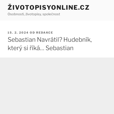
Přejít
ŽIVOTOPISYONLINE.CZ
k
Osobnosti, životopisy, společnost
obsahu
webu
PUBLIKOVÁNO
15. 2. 2024
OD
REDAKCE
Sebastian Navrátil? Hudebník,
který si říká… Sebastian